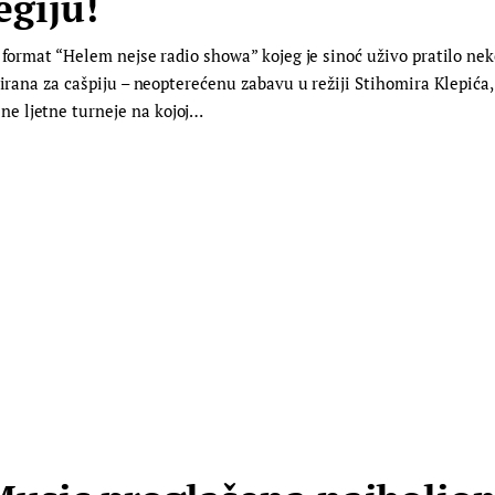
egiju!
 format “Helem nejse radio showa” kojeg je sinoć uživo pratilo nek
virana za cašpiju – neopterećenu zabavu u režiji Stihomira Klepića
e ljetne turneje na kojoj…