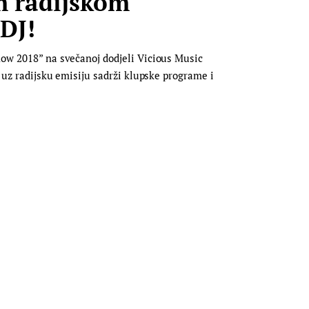
m radijskom
 DJ!
how 2018” na svečanoj dodjeli Vicious Music
i uz radijsku emisiju sadrži klupske programe i