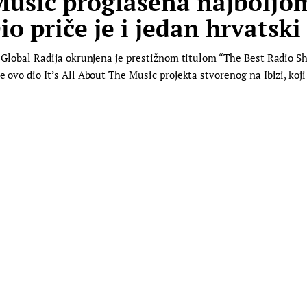
 Music proglašena najboljo
o priče je i jedan hrvatski
za Global Radija okrunjena je prestižnom titulom “The Best Radio S
e ovo dio It’s All About The Music projekta stvorenog na Ibizi, koj