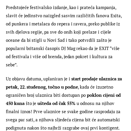
Predstojeće festivalsko izdanje, kao i prateća kampanja, 
slavit će jedinstvo naizgled sasvim različitih fanova Exita, 
od punkera i metalaca do repera i ravera, preko publike iz 
svih djelova regije, pa sve do onih koji prelaze i cijele 
oceane da bi stigli u Novi Sad i tako potvrdili zašto je 
popularni britanski časopis DJ Mag rekao da je EXIT “više 
od festivala i više od brenda, jedan pokret i kultura za 
sebe”.
Uz objavu datuma, uplaniran je i 
start prodaje ulaznica
za 
petak, 22. studenog, točno u podne
, kada će izuzetno 
ograničen broj ulaznica biti dostupan po 
poklon cijeni od 
450 kuna 
što je 
ušteda od čak 55%
 u odnosu na njihov 
finalni iznos! Prve ulaznice se svake godine rasprodaju za 
svega par sati, a njihova sljedeća cijena bit će automatski 
podignuta nakon što najbrži razgrabe ovaj prvi kontigent.