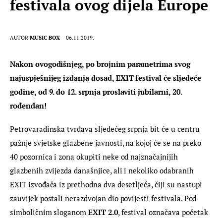
festivala ovog dijela Europe
AUTOR
MUSIC BOX
06.11.2019.
Nakon ovogodišnjeg, po brojnim parametrima svog 
najuspješnijeg izdanja dosad, EXIT festival će sljedeće 
godine, od 9. do 12. srpnja proslaviti jubilarni, 20. 
rođendan!
Petrovaradinska tvrđava sljedećeg srpnja bit će u centru 
pažnje svjetske glazbene javnosti, na kojoj će se na preko 
40 pozornica i zona okupiti neke od najznačajnijih 
glazbenih zvijezda današnjice, ali i nekoliko odabranih 
EXIT izvođača iz prethodna dva desetljeća, čiji su nastupi 
zauvijek postali nerazdvojan dio povijesti festivala. Pod 
simboličnim sloganom 
EXIT 2.0
, festival označava početak 