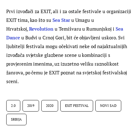
Prvi izvođači za EXIT, ali i za ostale festivale u organizaciji 
EXIT tima, kao što su
Sea Star
 u Umagu u 
Hrvatskoj, 
Revolution
 u Temišvaru u Rumunjskoj i 
Sea 
Danc
e
 u Budvi u Crnoj Gori, bit će objavljeni uskoro. Svi 
ljubitelji festivala mogu očekivati neke od najaktualnijih 
izvođača svjetske glazbene scene u kombinaciji s 
provjerenim imenima, uz izuzetno veliku raznolikost  
žanrova, po čemu je EXIT poznat na svjetskoj festivalskoj 
sceni.
2.0
2019
2020
EXIT FESTIVAL
NOVI SAD
SRBIJA