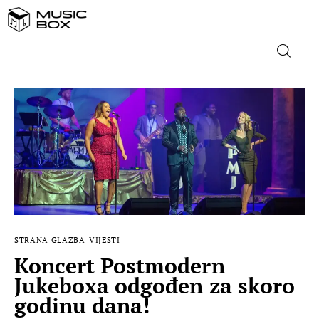
NASLOVNICA
DOMAĆA GLAZBA
STRANA GLAZBA
FILM
STRANA GLAZBA
VIJESTI
MUSIC BOX
Koncert Postmodern
Jukeboxa odgođen za skoro
godinu dana!