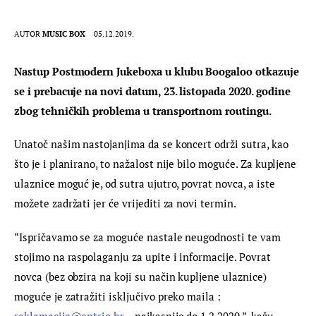
AUTOR
MUSIC BOX
05.12.2019.
Nastup Postmodern Jukeboxa u klubu Boogaloo otkazuje 
se i prebacuje na novi datum, 23. listopada 2020. godine 
zbog tehničkih problema u transportnom routingu.
Unatoč našim nastojanjima da se koncert održi sutra, kao 
što je i planirano, to nažalost nije bilo moguće. Za kupljene 
ulaznice moguć je, od sutra ujutro, povrat novca, a iste 
možete zadržati jer će vrijediti za novi termin.
“Ispričavamo se za moguće nastale neugodnosti te vam 
stojimo na raspolaganju za upite i informacije. Povrat 
novca (bez obzira na koji su način kupljene ulaznice) 
moguće je zatražiti isključivo preko maila : 
reklamacije@entrio.hr
 – najkasnije do 1.2.2020.”, kažu 