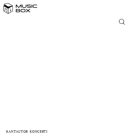
NASLOVNICA
DOMAĆA GLAZBA
STRANA GLAZBA
FILM
MUSIC BOX
KANTAUTOR
KONCERTI