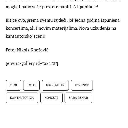
mogla i puno veće prostore puniti. A i punila je!
Bit će ovo, prema svemu sudeći, još jedna godina ispunjena 
koncertima, ali i novim materijalima. Nova uzbuđenja na 
kantautorskoj sceni!
Foto: Nikola Knežević
[envira-gallery id=”52473″]
2020
FOTO
GROF MELIN
IZVJEŠĆE
KANTAUTORICA
KONCERT
SARA RENAR