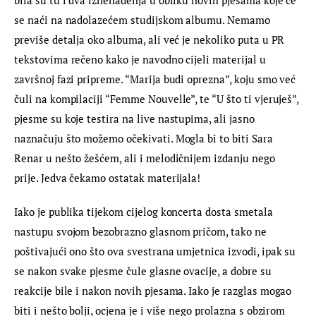
bila su tu i dva iznenađenja u obliku novih pjesama koje će 
se naći na nadolazećem studijskom albumu. Nemamo 
previše detalja oko albuma, ali već je nekoliko puta u PR 
tekstovima rečeno kako je navodno cijeli materijal u 
završnoj fazi pripreme. “Marija budi oprezna”, koju smo već 
čuli na kompilaciji “Femme Nouvelle”, te “U što ti vjeruješ”, 
pjesme su koje testira na live nastupima, ali jasno 
naznačuju što možemo očekivati. Mogla bi to biti Sara 
Renar u nešto žešćem, ali i melodičnijem izdanju nego 
prije. Jedva čekamo ostatak materijala!
Iako je publika tijekom cijelog koncerta dosta smetala 
nastupu svojom bezobrazno glasnom pričom, tako ne 
poštivajući ono što ova svestrana umjetnica izvodi, ipak su 
se nakon svake pjesme čule glasne ovacije, a dobre su 
reakcije bile i nakon novih pjesama. Iako je razglas mogao 
biti i nešto bolji, ocjena je i više nego prolazna s obzirom 