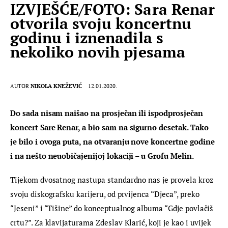
IZVJEŠĆE/FOTO: Sara Renar
otvorila svoju koncertnu
godinu i iznenadila s
nekoliko novih pjesama
AUTOR
NIKOLA KNEŽEVIĆ
12.01.2020.
Do sada nisam naišao na prosječan ili ispodprosječan 
koncert Sare Renar, a bio sam na sigurno desetak. Tako 
je bilo i ovoga puta, na otvaranju nove koncertne godine 
i na nešto neuobičajenijoj lokaciji – u Grofu Melin.
Tijekom dvosatnog nastupa standardno nas je provela kroz 
svoju diskografsku karijeru, od prvijenca “Djeca”, preko 
“Jeseni” i “Tišine” do konceptualnog albuma “Gdje povlačiš 
crtu?”. Za klavijaturama Zdeslav Klarić, koji je kao i uvijek 