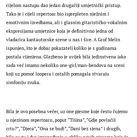
cijelom nastupu dao jedan drugačiji umjetnički pristup. 
Tako je i cijeli repertoar bio isprepleten nježnim i 
emotivnim izvedbama, ali i glasnim gitarističko-vokalnim 
ekspresijama umjetnice koja je definitivno jedna od 
vladarica kantautorske scene u nas i šire. A Grof Melin 
ispunjen, što je dobar pokazatelj koliko je s godinama 
postala cijenjena. Glazbeno je uvijek bila jedinstvena iako 
sada već imamo nekoliko one-girl/man-bendova na sceni 
koji uz pomoć loopera i ostalih pomagala stvaraju 
simfoniju zvuka.
Bila je ovo posebna večer, uz one pjesme koje često čujemo 
u njezinom repertoaru, poput “Tišina”, “Gdje povlačiš 
crtu?”, “Djeca”, “Ona se budi”, “Dani bez sjena” i drugih, 