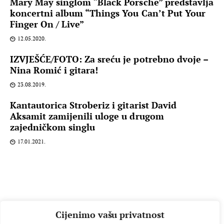
Mary May singlom “Black Porsche” predstavlja
koncertni album “Things You Can’t Put Your
Finger On / Live”
12.05.2020.
IZVJEŠĆE/FOTO: Za sreću je potrebno dvoje –
Nina Romić i gitara!
23.08.2019.
Kantautorica Stroberiz i gitarist David
Aksamit zamijenili uloge u drugom
zajedničkom singlu
17.01.2021.
Cijenimo vašu privatnost