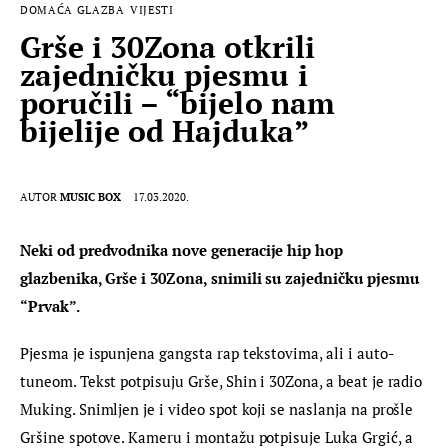
DOMAĆA GLAZBA
VIJESTI
Grše i 30Zona otkrili
zajedničku pjesmu i
poručili – “bijelo nam
bijelije od Hajduka”
AUTOR
MUSIC BOX
17.03.2020.
Neki od predvodnika nove generacije hip hop 
glazbenika, Grše i 30Zona, snimili su zajedničku pjesmu 
“Prvak”.
Pjesma je ispunjena gangsta rap tekstovima, ali i auto-
tuneom. Tekst potpisuju Grše, Shin i 30Zona, a beat je radio 
Muking. Snimljen je i video spot koji se naslanja na prošle 
Gršine spotove. Kameru i montažu potpisuje Luka Grgić, a 