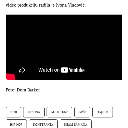
video produkciju radila je Ivona Vladović.
Foto: Dora Barker
2020
30 ZONA
AUTO TUNE
GRŠE
HAJDUK
HIP HOP
KONSTRAKTA
NEAM ŠAMANA