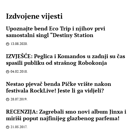
Izdvojene vijesti
Upoznajte bend Eco Trip i njihov prvi
samostalni singl “Destiny Station
13.08.2020.
IZVJEŠĆE: Peglica i Komandos u zadnji su čas
spasili publiku od strašnog Robokonja
04.02.2018.
Nestao pjevač benda Pičke vrište nakon
festivala RockLive! Jeste li ga vidjeli?
28.07.2019.
RECENZIJA: Zagrebali smo novi album Jinxa i
miriši poput najfinijeg glazbenog parfema!
21.05.2017.