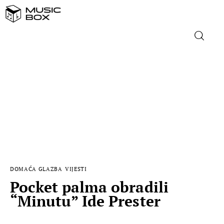
NASLOVNICA
DOMAĆA GLAZBA
STRANA GLAZBA
FILM
DOMAĆA GLAZBA
VIJESTI
MUSIC BOX
Pocket palma obradili
“Minutu” Ide Prester