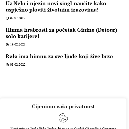
Uz Nelu i njezin novi singl naučite kako
uspješno ploviti životnim izazovima!
02.07.2019.
Himna hrabrosti za početak Ginine (Detour)
solo karijere!
19.02.2021.
Rølø ima himnu za sve ljude koji žive brzo
05.02.2022.
Cijenimo vašu privatnost
Koristimo kolačiće kako bismo poboljšali vaše iskustvo