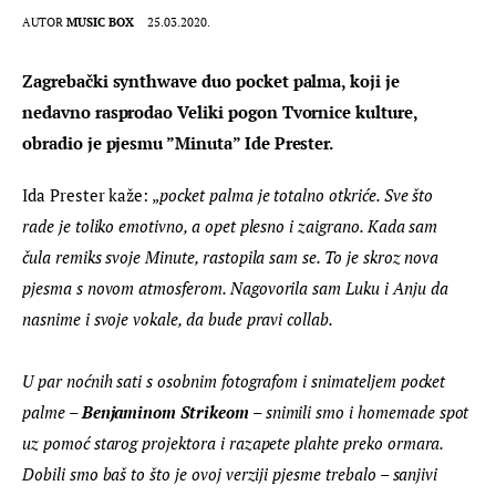
AUTOR
MUSIC BOX
25.03.2020.
Zagrebački synthwave duo pocket palma, koji je 
nedavno rasprodao Veliki pogon Tvornice kulture, 
obradio je pjesmu ”Minuta” Ide Prester.
Ida Prester kaže: „
pocket palma je totalno otkriće. Sve što 
rade je toliko emotivno, a opet plesno i zaigrano. Kada sam 
čula remiks svoje Minute, rastopila sam se. To je skroz nova 
pjesma s novom atmosferom. Nagovorila sam Luku i Anju da 
nasnime i svoje vokale, da bude pravi collab.
U par noćnih sati s osobnim fotografom i snimateljem pocket 
palme – 
Benjaminom Strikeom
 – snimili smo i homemade spot 
uz pomoć starog projektora i razapete plahte preko ormara. 
Dobili smo baš to što je ovoj verziji pjesme trebalo – sanjivi 