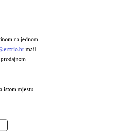
ovinom na jednom 
@entrio.hr
 mail 
a prodajnom 
a istom mjestu 