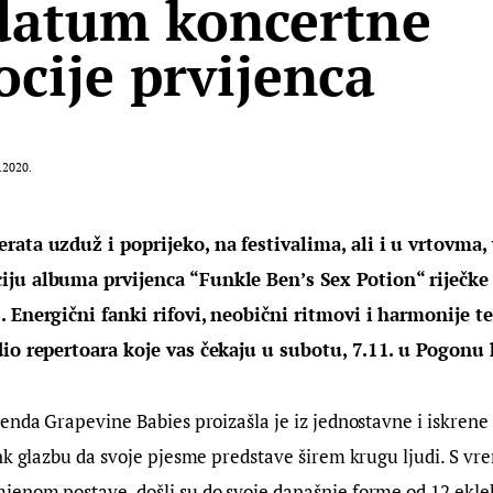
datum koncertne
cije prvijenca
.2020.
ata uzduž i poprijeko, na festivalima, ali i u vrtovma, 
ju albuma prvijenca “Funkle Ben’s Sex Potion“ riječke
 Energični fanki rifovi, neobični ritmovi i harmonije te
io repertoara koje vas čekaju u subotu, 7.11. u Pogonu 
enda Grapevine Babies proizašla je iz jednostavne i iskrene 
nk glazbu da svoje pjesme predstave širem krugu ljudi. S vr
enom postave, došli su do svoje današnje forme od 12 eklek