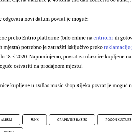
 odgovara novi datum povrat je moguć:
ene preko Entrio platforme (bilo online na 
entrio.hr
 ili got
h mjesta) potrebno je zatražiti isključivo preko 
reklamacije
 do 18.5.2020. Napominjemo, povrat za ulaznice kupljene n
moguće ostvariti na prodajnom mjestu!
nice kupljene u Dallas music shop Rijeka povrat je moguć n
I ALBUM
FUNK
GRAPEVINE BABIES
POGON KULTURE