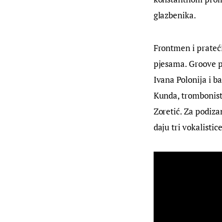
glazbenika.
Frontmen i prateći
pjesama. Groove po
Ivana Polonija i b
Kunda, trombonista
Zoretić. Za podiza
daju tri vokalistic