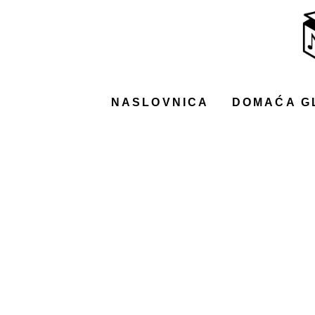
NASLOVNICA
DOMAĆA GLAZBA
STRANA GLAZBA
NASLOVNICA
DOMAĆA G
FILM
MUSIC BOX