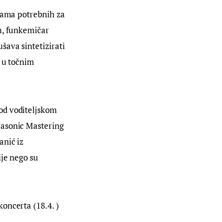
sama potrebnih za 
m, funkemičar 
ava sintetizirati 
 u točnim 
od voditeljskom 
rasonic Mastering 
nić iz 
je nego su 
oncerta (18.4. ) 