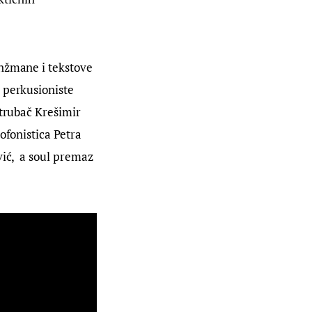
nžmane i tekstove 
 perkusioniste 
 trubač Krešimir 
ofonistica Petra 
ić,  a soul premaz 