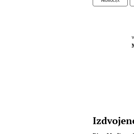
PROMOCIJA
W
Izdvojene