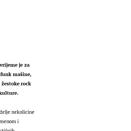
vrijeme je za 
 funk mašine, 
 žestoke rock 
kulture.
želje nekolicine 
emenom i 
tičnih 