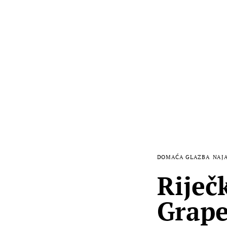
DOMAĆA GLAZBA
NAJ
Riječ
Grape