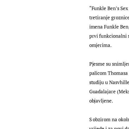
“Funkle Ben’s Sex 
tretiranje groznic
imena Funkle Ben, 
prvi funkcionalni 
omjerima.
Pjesme su snimlje
palicom Thomasa G
studiju u Nasvhill
Guadalajare (Meksi
objavljene.
S obzirom na okoln
vrijede i za novi 