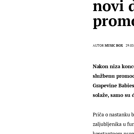
novi 
promo
AUTOR
MUSIC BOX
29.03
Nakon niza koncer
službenu promoci
Grapevine Babies.
solaže, samo su d
Priča o nastanku b
zaljubljenika u fu
konstantnom promj