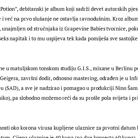
Potion”, debitanski je album koji sadrži devet autorskih pje
e i već na prvo slušanje ne ostavlja ravnodušnim. Kroz albu
unajmljen od stručnjaka iz Grapevine Babies tvornice, pokuš
seks napitak i to mu uspijeva tek kada pomiješa sve sastojke
ne u matuljskom tonskom studiju G.I.S., mixane u Berlinu p
eigera, završni dodir, odnosno mastering, odrađen je u Inf
eu (SAD), a sve je nadzirao i pomagao u produkciji Nino Šama
ko), pa slobodno možemo reći da su prošle pola svijeta i pri
osti oko korona virusa kupljene ulaznice za prvotni datum k
datum. Cijena ulaznice je 40 kuna (na dan koncerta 60 kuna).