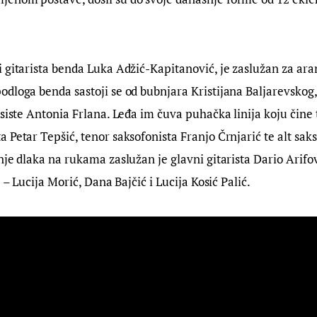
 gitarista benda Luka Adžić-Kapitanović, je zaslužan za ara
dloga benda sastoji se od bubnjara Kristijana Baljarevskog,
asiste Antonia Frlana. Leđa im čuva puhačka linija koju čine
 Petar Tepšić, tenor saksofonista Franjo Črnjarić te alt saks
nje dlaka na rukama zaslužan je glavni gitarista Dario Arifov
e – Lucija Morić, Dana Bajčić i Lucija Kosić Palić.