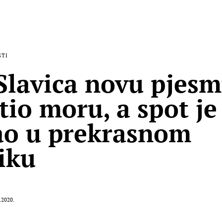
STI
Slavica novu pjes
tio moru, a spot je
o u prekrasnom
iku
.2020.