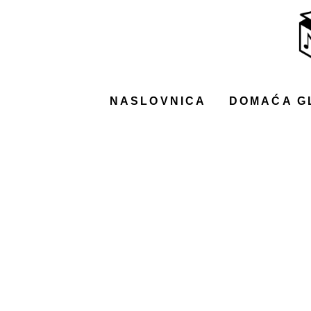
NASLOVNICA
DOMAĆA GLAZBA
STRANA GLAZBA
NASLOVNICA
DOMAĆA G
FILM
MUSIC BOX