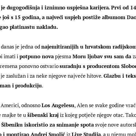
 je dugogodišnja i iznimno uspješna karijera. Prvi od 14
 još s 15 godina, a najveći uspjeh postiže albumom Dao
egao platinastu nakladu.
danas je jedna od 
najemitiranijih u hrvatskom radijsko
 imati i 
potpuno nova
 pjesma 
Moru ljubav svu sam da 
z
vremena ponovno ostvario 
suradnju s producentom Slob
 je zaslužan i za neke njegove najveće hitove. 
Glazbu i teks
man i produkciju
.
j Americi, odnosno 
Los Angelesu
, Alen se svake godine vrać
 majke te u 
šibenski kraj
 iz kojeg potječe njegov otac. Tako
 Šibeniku iskoristio za snimanje spota
 svoje nove autors
o i montirao Andrej Smolić 
iz 
Live Studija
, a u njemu mo