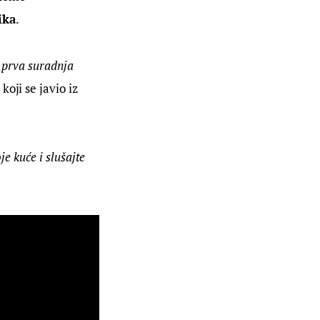
ika
.
e prva suradnja 
 koji se javio iz 
e kuće i slušajte 