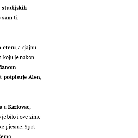
 studijskih 
 sam ti 
m eteru
, a sjajnu 
a koju je nakon 
odanom 
t potpisuje Alen
, 
a u 
Karlovac
, 
 je bilo i ove zime 
ke pjesme. Spot 
žemo 