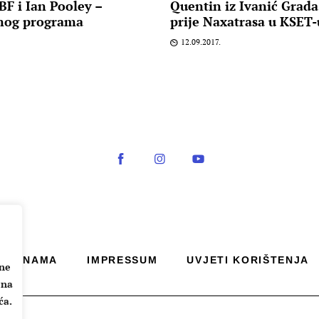
BF i Ian Pooley –
Quentin iz Ivanić Grada
enog programa
prije Naxatrasa u KSET-
12.09.2017.
O NAMA
IMPRESSUM
UVJETI KORIŠTENJA
ane
 na
ća.