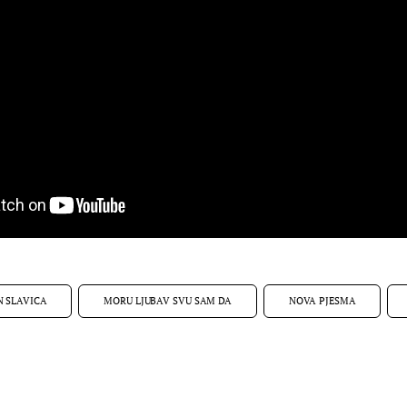
N SLAVICA
MORU LJUBAV SVU SAM DA
NOVA PJESMA