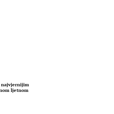
 najvjernijim
unom ljetnom