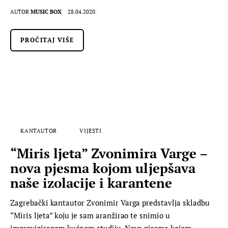
AUTOR
MUSIC BOX
28.04.2020.
PROČITAJ VIŠE
KANTAUTOR
VIJESTI
“Miris ljeta” Zvonimira Varge –
nova pjesma kojom uljepšava
naše izolacije i karantene
Zagrebački kantautor Zvonimir Varga predstavlja skladbu
“Miris ljeta” koju je sam aranžirao te snimio u
improviziranom kućnom studiju. Nova pjesma kojom