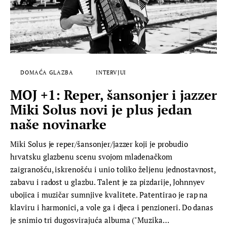
DOMAĆA GLAZBA
INTERVJUI
MOJ +1: Reper, šansonjer i jazzer
Miki Solus novi je plus jedan
naše novinarke
Miki Solus je reper/šansonjer/jazzer koji je probudio
hrvatsku glazbenu scenu svojom mladenačkom
zaigranošću, iskrenošću i unio toliko željenu jednostavnost,
zabavu i radost u glazbu. Talent je za pizdarije, Johnnyev
ubojica i muzičar sumnjive kvalitete. Patentirao je rap na
klaviru i harmonici, a vole ga i djeca i penzioneri. Do danas
je snimio tri dugosvirajuća albuma ("Muzika…