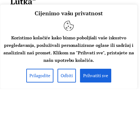
“Lutka”
Cijenimo vašu privatnost
Grupa S.A.R.S. nastavlja iz izolacije širiti pozitivnu energiju
i ljubav te su nakon hita "Buđav lebac" iz svojih domova
snimili i akustičnu verziju pjesme "Lutka". "Jedna ljubav od
grupe S.A.R.S. za sve vas", poručio je prilikom sola na trubi
Koristimo kolačiće kako bismo poboljšali vaše iskustvo
pjevač benda Žarko Kovačević.
pregledavanja, posluživali personalizirane oglase ili sadržaj i
analizirali naš promet. Klikom na "Prihvati sve", pristajete na
AUTOR
MUSIC BOX
12.04.2020.
našu upotrebu kolačića.
PROČITAJ VIŠE
Prilagodite
Odbiti
Prihvatiti sve