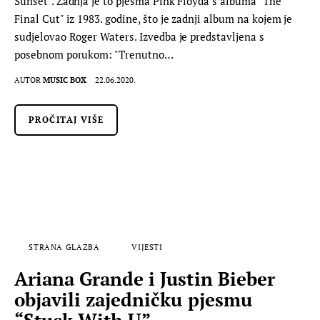
Sunset". Zadnja je to pjesma Pink Floyda s albuma "The
Final Cut" iz 1983. godine, što je zadnji album na kojem je
sudjelovao Roger Waters. Izvedba je predstavljena s
posebnom porukom: "Trenutno…
AUTOR
MUSIC BOX
22.06.2020.
PROČITAJ VIŠE
STRANA GLAZBA
VIJESTI
Ariana Grande i Justin Bieber
objavili zajedničku pjesmu
“Stuck With U”