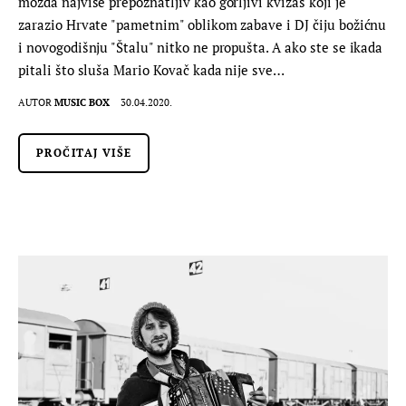
možda najviše prepoznatljiv kao gorljivi kvizaš koji je
zarazio Hrvate "pametnim" oblikom zabave i DJ čiju božićnu
i novogodišnju "Štalu" nitko ne propušta. A ako ste se ikada
pitali što sluša Mario Kovač kada nije sve…
AUTOR
MUSIC BOX
30.04.2020.
PROČITAJ VIŠE