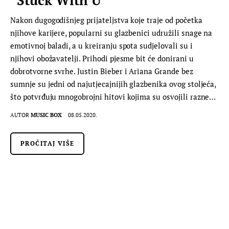
Nakon dugogodišnjeg prijateljstva koje traje od početka
njihove karijere, popularni su glazbenici udružili snage na
emotivnoj baladi, a u kreiranju spota sudjelovali su i
njihovi obožavatelji. Prihodi pjesme bit će donirani u
dobrotvorne svrhe. Justin Bieber i Ariana Grande bez
sumnje su jedni od najutjecajnijih glazbenika ovog stoljeća,
što potvrđuju mnogobrojni hitovi kojima su osvojili razne…
AUTOR
MUSIC BOX
08.05.2020.
PROČITAJ VIŠE