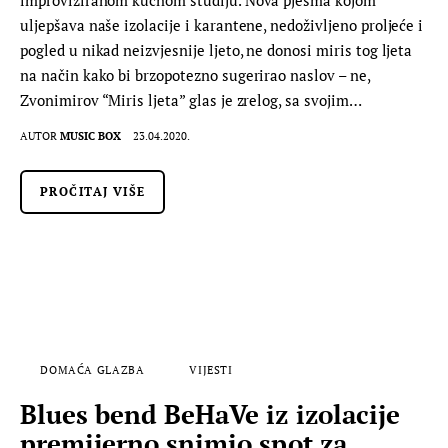
uljepšava naše izolacije i karantene, nedoživljeno proljeće i
pogled u nikad neizvjesnije ljeto, ne donosi miris tog ljeta
na način kako bi brzopotezno sugerirao naslov – ne,
Zvonimirov “Miris ljeta” glas je zrelog, sa svojim…
AUTOR
MUSIC BOX
23.04.2020.
PROČITAJ VIŠE
DOMAĆA GLAZBA
VIJESTI
Blues bend BeHaVe iz izolacije
premijerno snimio spot za