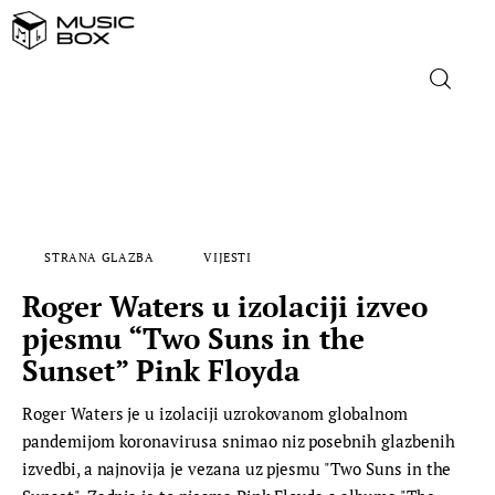
NASLOVNICA
DOMAĆA GLAZBA
STRANA GLAZBA
VIJESTI
STRANA GLAZBA
Roger Waters u izolaciji izveo
FILM
pjesmu “Two Suns in the
Sunset” Pink Floyda
MUSIC BOX
Roger Waters je u izolaciji uzrokovanom globalnom
pandemijom koronavirusa snimao niz posebnih glazbenih
izvedbi, a najnovija je vezana uz pjesmu "Two Suns in the