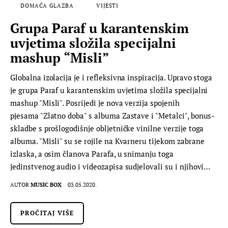
DOMAĆA GLAZBA
VIJESTI
Grupa Paraf u karantenskim
uvjetima složila specijalni
mashup “Misli”
Globalna izolacija je i refleksivna inspiracija. Upravo stoga
je grupa Paraf u karantenskim uvjetima složila specijalni
mashup "Misli". Posrijedi je nova verzija spojenih
pjesama "Zlatno doba" s albuma Zastave i "Metalci", bonus-
skladbe s prošlogodišnje obljetničke vinilne verzije toga
albuma. "Misli" su se rojile na Kvarneru tijekom zabrane
izlaska, a osim članova Parafa, u snimanju toga
jedinstvenog audio i videozapisa sudjelovali su i njihovi…
AUTOR
MUSIC BOX
03.05.2020.
PROČITAJ VIŠE