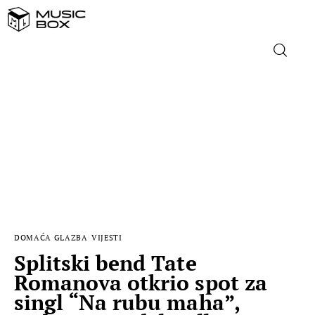
NASLOVNICA
DOMAĆA GLAZBA
STRANA GLAZBA
FILM
DOMAĆA GLAZBA
VIJESTI
MUSIC BOX
Splitski bend Tate
Romanova otkrio spot za
singl “Na rubu maha”,