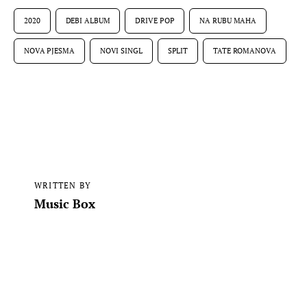
2020
DEBI ALBUM
DRIVE POP
NA RUBU MAHA
NOVA PJESMA
NOVI SINGL
SPLIT
TATE ROMANOVA
WRITTEN BY
Music Box