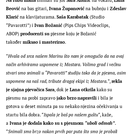
Beović
 na bas gitari,
 Ivana Županović 
na bubnju i 
Zdeslav 
Klarić
 na klavijaturama. 
Saša Karabatak
 (Studio 
“Pavarotti”) i 
Ivan Božanić 
(Pips Chips Videoclips, 
ABOP)
 producenti su
 pjesme koju je Božanić 
također 
miksao i masterirao
.
“
Hvala od srca našem Marinu što nam je omogućio da na ovaj 
način arhiviramo uspomene iz Mostara. Volimo grad i većinu 
stvari smo snimali u “Pavarotti” studiju tako da je pjesma, osim 
uspomene na naš rad, tribute dragoj ekipi iz Mostara.
“, 
rekla 
je sjajna pjevačica Sara
, dok je 
Lana otkrila 
kako su 
pjesmu na probi zapravo 
jako brzo napravili
 i bila je 
gotova u deset minuta pa su nekako njezina očekivanja u 
startu bila dobra. “
Ispala je baš po našem guštu
“, kaže, 
a 
Ivana je dodala kako su s pjesmom
“uboli odmah”
. 
“
Snimali smo brzo nakon prvih par puta što smo je probali 