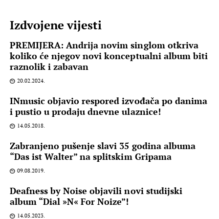
Izdvojene vijesti
PREMIJERA: Andrija novim singlom otkriva
koliko će njegov novi konceptualni album biti
raznolik i zabavan
20.02.2024.
INmusic objavio respored izvođača po danima
i pustio u prodaju dnevne ulaznice!
14.05.2018.
Zabranjeno pušenje slavi 35 godina albuma
“Das ist Walter” na splitskim Gripama
09.08.2019.
Deafness by Noise objavili novi studijski
album “Dial »N« For Noize”!
14.05.2023.