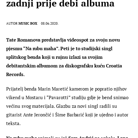
zadnji prije debi albuma
AUTOR
MUSIC BOX
08.06.2020.
Tate Romanova predstavlja videospot za svoju novu 
pjesmu “Na rubu maha”. Peti je to studijski singl 
splitskog benda koji u rujnu izlazi sa svojim 
debitantskim albumom za diskografsku kuću Croatia 
Records. 
Prijatelj benda Marin Maretić kamerom je popratio njihov 
vikend u Mostaru i “Pavarotti” studiju gdje je bend snimao 
većinu svog materijala. Glazbu za novi singl radili su 
gitarist Ante Jerončić i Šime Barbarić koji je ujedno i autor 
teksta.
Na rubu maha
 snimali su još 
Sara Andrić 
na vokalu, 
Lana 