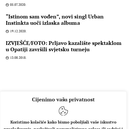
05.07.2020.
“Istinom sam vođen”, novi singl Urban
Instinkta uoči izlaska albuma
19.12.2020.
IZVJEŠĆE/FOTO: Prljavo kazalište spektaklom
u Opatiji završili svjetsku turneju
13.08.2018.
Cijenimo vašu privatnost
Koristimo kolačiće kako bismo poboljšali vaše iskustvo
pregledavanja, posluživali personalizirane oglase ili sadržaj i