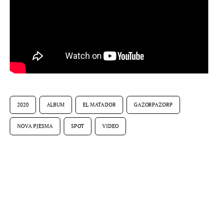
2020
ALBUM
EL MATADOR
GAZORPAZORP
NOVA PJESMA
SPOT
VIDEO