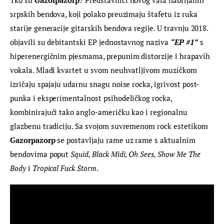
srpskih bendova, koji polako preuzimaju štafetu iz ruka 
starije generacije gitarskih bendova regije. U travnju 2018. 
objavili su debitantski EP jednostavnog naziva 
“EP #1”
 s 
hiperenergičnim pjesmama, prepunim distorzije i hrapavih 
vokala. Mladi kvartet u svom neuhvatljivom muzičkom 
izričaju spajaju udarnu snagu noise rocka, igrivost post-
punka i eksperimentalnost psihodeličkog rocka, 
kombinirajući tako anglo-američku kao i regionalnu 
glazbenu tradiciju. Sa svojom suvremenom rock estetikom 
Gazorpazorp
 se postavljaju rame uz rame s aktualnim 
bendovima poput 
Squid, Black Midi, Oh Sees, Show Me The 
Body 
i 
Tropical Fuck Storm
.