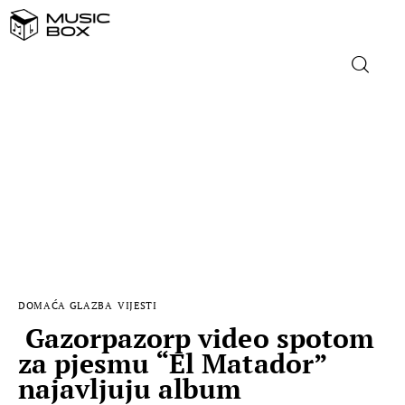
NASLOVNICA
DOMAĆA GLAZBA
STRANA GLAZBA
FILM
DOMAĆA GLAZBA
VIJESTI
MUSIC BOX
Gazorpazorp video spotom
za pjesmu “El Matador”
najavljuju album