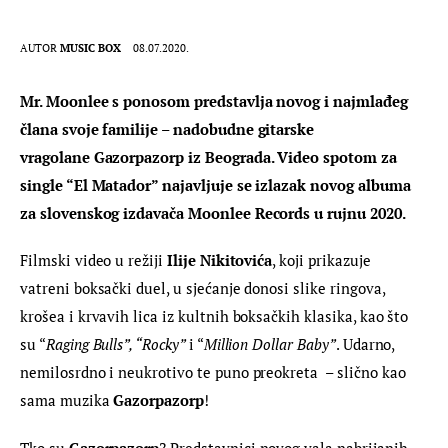
AUTOR
MUSIC BOX
08.07.2020.
Mr. Moonlee s ponosom predstavlja novog i najmlađeg 
člana svoje familije – nadobudne gitarske 
vragolane Gazorpazorp iz Beograda. Video spotom za 
single “El Matador” najavljuje se izlazak novog albuma 
za slovenskog izdavača Moonlee Records u rujnu 2020.
Filmski video u režiji 
Ilije Nikitovića
, koji prikazuje 
vatreni boksački duel, u sjećanje donosi slike ringova, 
krošea i krvavih lica iz kultnih boksačkih klasika, kao što 
su “
Raging Bulls”, “Rocky” 
i “
Million Dollar Baby”
. Udarno, 
nemilosrdno i neukrotivo te puno preokreta  – slično kao 
sama muzika 
Gazorpazorp
!
Tko su 
Gazorpazorp
? Predstavnici novog vala nabrijanih 