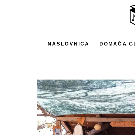
NASLOVNICA
DOMAĆA GLAZBA
STRANA GLAZBA
NASLOVNICA
DOMAĆA G
FILM
MUSIC BOX