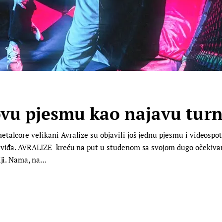
novu pjesmu kao najavu turn
talcore velikani Avralize su objavili još jednu pjesmu i videospo
o viđa. AVRALIZE kreću na put u studenom sa svojom dugo očekivan
iji. Nama, na…