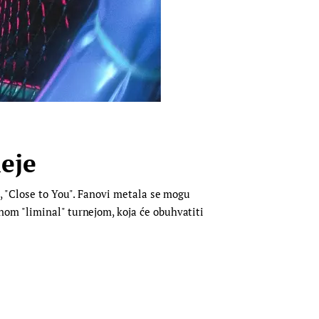
eje
t, "Close to You". Fanovi metala se mogu
om "liminal" turnejom, koja će obuhvatiti