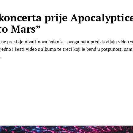
oncerta prije Apocalyptice
 to Mars”
e prestaje nizati nova izdanja – ovoga puta predstavljaju video za
edno i šesti video s albuma te treći koji je bend u potpunosti sam
…