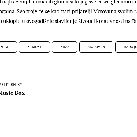
d najtraženijih domaćih glumaca kojeg sve češće gledamo i u
ama. Svo troje će se kao stari prijatelji Motovuna svojim r
 uklopiti u ovogodišnje slavljenje života i kreativnosti na B
FILM
FILMOVI
KINO
MOTOVUN
RADU J
RITTEN BY
Music Box