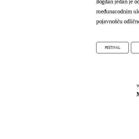
Bogdan jedan je o
međunarodnim ulog
pojavnošću odlično
FESTIVAL
W