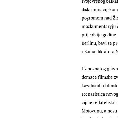
svojevrsnog balkan
diskriminacijskom
pogromom nad Žido
mockumentaryju 
prije dvije godine.
Berlinu, bavi se pr
režima diktatora N
Uz poznatog glavno
domaće filmske zv
kazališnih i films
scenaristica novog
čiji je redateljski
Motovunu, a nestr