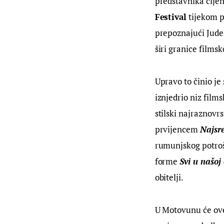
predstavnika cije
Festival
 tijekom p
prepoznajući Jude
širi granice filmsk
Upravo to činio je
iznjedrio niz films
stilski najraznov
prvijencem 
Najsre
rumunjskog potroš
forme 
Svi u našoj 
obitelji.
U Motovunu će ove 