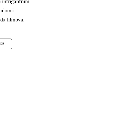
 intrigantnim 
adom i 
rdu filmova.
UDE