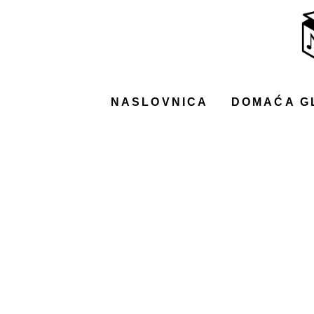
NASLOVNICA
DOMAĆA GLAZBA
STRANA GLAZBA
NASLOVNICA
DOMAĆA G
FILM
MUSIC BOX