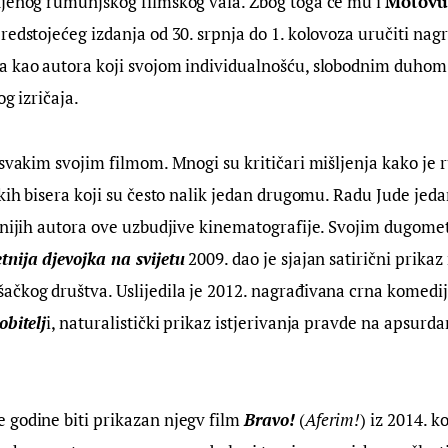
njenog rumunjskog filmskog vala. Zbog toga će mu i 
Motovu
redstojećeg izdanja od 30. srpnja do 1. kolovoza uručiti nag
a kao autora koji svojom individualnošću, slobodnim duhom 
og izričaja.
 svakim svojim filmom. Mnogi su kritičari mišljenja kako je 
kih bisera koji su često nalik jedan drugomu. Radu Jude jedan
rsnijih autora ove uzbudjive kinematografije. Svojim dugome
tnija djevojka na svijetu
 2009. dao je sjajan satirični prikaz
ačkog društva. Uslijedila je 2012. nagrađivana crna komedij
obitelj
i, naturalistički prikaz istjerivanja pravde na apsurda
godine biti prikazan njegv film 
Bravo!
 (
Aferim!
) iz 2014. k