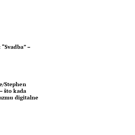
 “Svadba” –
e/Stephen
– što kada
euzmu digitalne