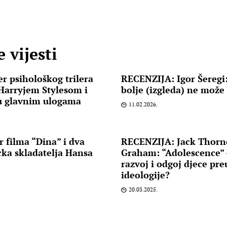
 vijesti
er psihološkog trilera
RECENZIJA: Igor Šeregi:
 Harryjem Stylesom i
bolje (izgleda) ne može
u glavnim ulogama
11.02.2026.
r filma “Dina” i dva
RECENZIJA: Jack Thorn
cka skladatelja Hansa
Graham: “Adolescence” 
razvoj i odgoj djece pr
ideologije?
20.03.2025.