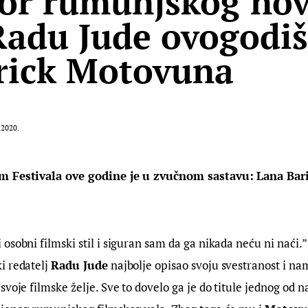
or rumunjskog no
Radu Jude ovogodišn
rick Motovuna
.2020.
m Festivala ove godine je u zvučnom sastavu: Lana Barić
osobni filmski stil i siguran sam da ga nikada neću ni naći.”
 redatelj 
Radu Jude
 najbolje opisao svoju svestranost i na
voje filmske želje. Sve to dovelo ga je do titule jednog od na