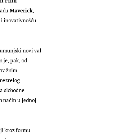
n Film 
radu 
Maverick
, 
i inovativnošću 
rumunjski novi val 
 je, pak, od 
tražnim 
 nezrelog 
a slobodne 
n način u jednoj 
oji kroz formu 