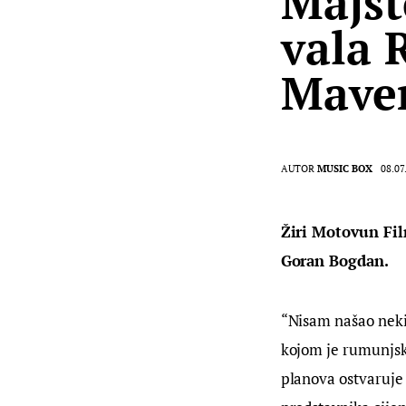
Majst
vala 
Mave
AUTOR
MUSIC BOX
08.07
Žiri Motovun Fil
Goran Bogdan.
“Nisam našao neki 
kojom je rumunjski
planova ostvaruje s