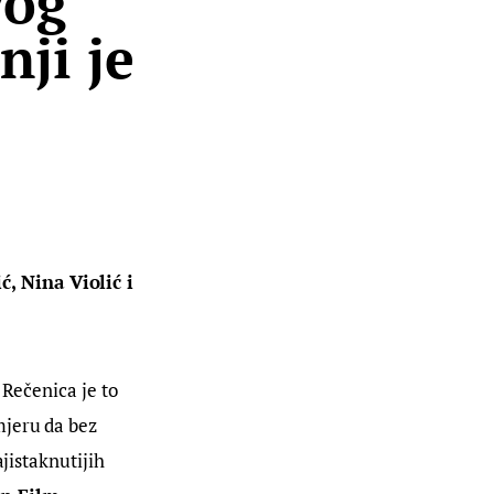
vog
ji je
, Nina Violić i 
 Rečenica je to 
mjeru da bez 
jistaknutijih 