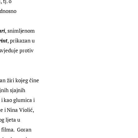
tj. o 
odnosno 
ri
, snimljenom 
int
, prikazan u 
svjeduje protiv 
n žiri kojeg čine 
nih sjajnih 
i kao glumica i 
 i Nina Violić, 
g ljeta u 
filma.  Goran 