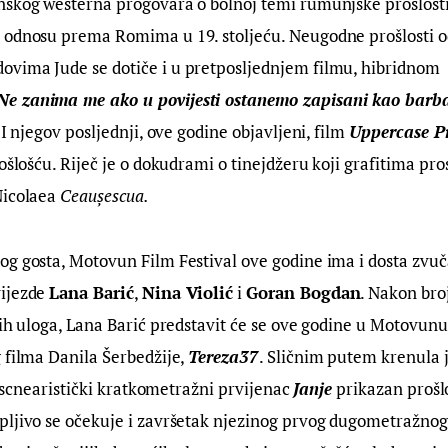
skog westerna progovara o bolnoj temi rumunjske prošlosti, 
 odnosu prema Romima u 19. stoljeću. Neugodne prošlosti 
vima Jude se dotiče i u pretposljednjem filmu, hibridnom 
Ne zanima me ako u povijesti ostanemo zapisani kao barba
 I njegov posljednji, ove godine objavljeni, film 
Uppercase Pr
ošlošću. Riječ je o dokudrami o tinejdžeru koji grafitima pro
icolaea 
Ceaușescua.
g gosta, Motovun Film Festival ove godine ima i dosta zvuča
ijezde 
Lana Barić
, 
Nina Violić
 i 
Goran Bogdan
. Nakon broj
kih uloga, Lana Barić predstavit će se ove godine u Motovunu 
 filma Danila Šerbedžije, 
Tereza37
. Sličnim putem krenula je
 i scnearistički kratkometražni prvijenac 
Janje
 prikazan prošlo
pljivo se očekuje i završetak njezinog prvog dugometražnog 