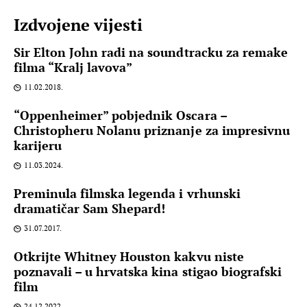
Izdvojene vijesti
Sir Elton John radi na soundtracku za remake
filma “Kralj lavova”
11.02.2018.
“Oppenheimer” pobjednik Oscara –
Christopheru Nolanu priznanje za impresivnu
karijeru
11.03.2024.
Preminula filmska legenda i vrhunski
dramatičar Sam Shepard!
31.07.2017.
Otkrijte Whitney Houston kakvu niste
poznavali – u hrvatska kina stigao biografski
film
24.12.2022.