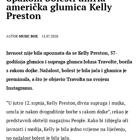
američka glumica Kelly
Preston
AUTOR
MUSIC BOX
13.07.2020.
Javnost nije bila upoznata da se Kelly Preston, 57-
godišnja glumica i supruga glumca Johna Travolte, borila 
s rakom dojke. Nažalost, bolest je bila jača i glumica je 
preminula, a što je objavio Travolta na svojem 
Instagramu.
“U jutro 12. srpnja, Kelly Preston, divna supruga i majka, 
umrla je nakon dvogodišnje borbe s rakom dojke”, rekao je 
predstavnik obitelji magazinu People. Kako bi izbjegla oči 
javnosti i medija, Kelly je bila jedno vrijeme na liječenju, 
no nažalost bolest je bila jača.