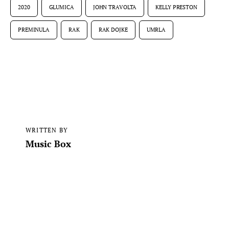
2020
GLUMICA
JOHN TRAVOLTA
KELLY PRESTON
PREMINULA
RAK
RAK DOJKE
UMRLA
WRITTEN BY
Music Box