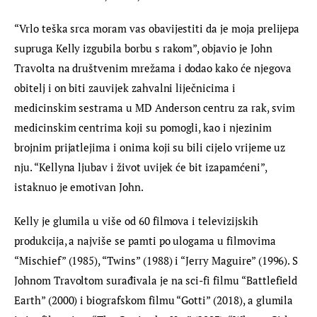
“Vrlo teška srca moram vas obavijestiti da je moja prelijepa 
supruga Kelly izgubila borbu s rakom”, objavio je John 
Travolta na društvenim mrežama i dodao kako će njegova 
obitelj i on biti zauvijek zahvalni liječnicima i 
medicinskim sestrama u MD Anderson centru za rak, svim 
medicinskim centrima koji su pomogli, kao i njezinim 
brojnim prijatlejima i onima koji su bili cijelo vrijeme uz 
nju. “Kellyna ljubav i život uvijek će bit izapamćeni”, 
istaknuo je emotivan John.
Kelly je glumila u više od 60 filmova i televizijskih 
produkcija, a najviše se pamti po ulogama u filmovima 
“Mischief” (1985), “Twins” (1988) i “Jerry Maguire” (1996). S 
Johnom Travoltom surađivala je na sci-fi filmu “Battlefield 
Earth” (2000) i biografskom filmu “Gotti” (2018), a glumila 