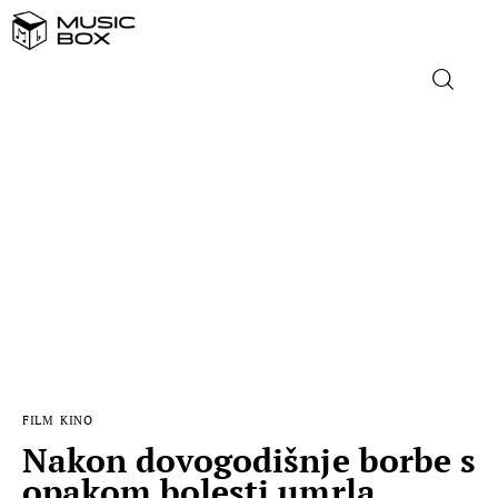
NASLOVNICA
DOMAĆA GLAZBA
STRANA GLAZBA
FILM
MUSIC BOX
FILM
KINO
Nakon dovogodišnje borbe s
opakom bolesti umrla