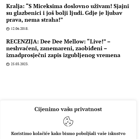
Kralja: “S Miceksima doslovno uživam! Sjajni
su glazbenici i još bolji ljudi. Gdje je ljubav
prava, nema straha!”
12.06.2018.
RECENZIJA: Dee Dee Mellow: “Live!” –
neshvaćeni, zanemareni, zaobiđeni –
iznadprosječni zapis izgubljenog vremena
25.03.2023.
Cijenimo vašu privatnost
Koristimo kolačiće kako bismo poboljšali vaše iskustvo