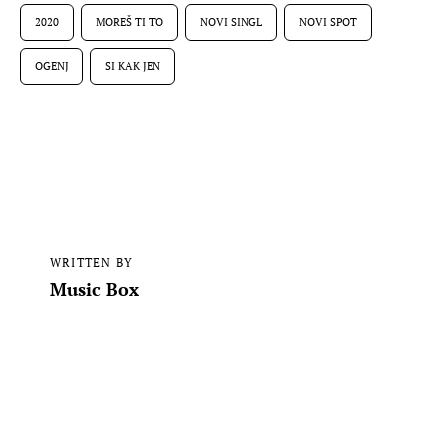
2020
MOREŠ TI TO
NOVI SINGL
NOVI SPOT
OGENJ
SI KAK JEN
WRITTEN BY
Music Box