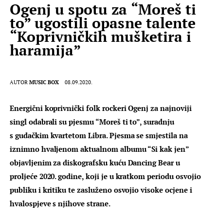
Ogenj u spotu za “Moreš ti
to” ugostili opasne talente
“Koprivničkih mušketira i
haramija”
AUTOR
MUSIC BOX
08.09.2020.
Energični koprivnički folk rockeri Ogenj za najnoviji 
singl odabrali su pjesmu “Moreš ti to”, suradnju 
s gudačkim kvartetom Libra. Pjesma se smjestila na 
iznimno hvaljenom aktualnom albumu “Si kak jen” 
objavljenim za diskografsku kuću Dancing Bear u 
proljeće 2020. godine, koji je u kratkom periodu osvojio 
publiku i kritiku te zasluženo osvojio visoke ocjene i 
hvalospjeve s njihove strane.