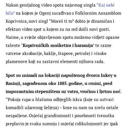
Nakon genijalnog video spota najavnog singla 
“Kaj nebi 
bilo”
 na kojem je Ogenj surađivao s Folklornim Ansamblom 
Koprivnica, novi singl “Moreš ti to” dobio je dinamičan i 
efektan video spot u kojem su na red došli novi gosti. 
Naime, u svježe objavljenom spotu možemo vidjeti opasne 
talente 
‘Koprivničkih mušketira i haramija’ 
te razne 
vatrene akrobacije, baklje, štapove, petrolej i visoke 
plamenove koji su sastavni elementi njihova rada.
Spot su snimali na lokaciji napuštenog dvorca Inkey u 
Rasinji, sagrađenom oko 1885. godine, u crnini, pred 
impozantnim stepeništem uz vatru, vrućinu i ljetnu noć
. 
“Pokoja rupa u hlačama odbjeglih iskra (koje su ustvari 
komadići užarenog željeza) – kose su nam na sreću ostale 
nespaljene. Osjećaj grandioznosti i posebnosti trenutka 
preplavio je svaku sumnju i osjećaj ridikuloznosti jer ipak 