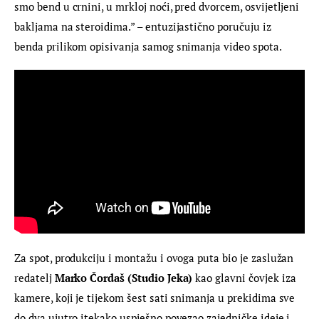
smo bend u crnini, u mrkloj noći, pred dvorcem, osvijetljeni 
bakljama na steroidima.” – entuzijastično poručuju iz 
benda prilikom opisivanja samog snimanja video spota.
Za spot, produkciju i montažu i ovoga puta bio je zaslužan 
redatelj 
Marko Čordaš (Studio Jeka) 
kao glavni čovjek iza 
kamere, koji je tijekom šest sati snimanja u prekidima sve 
do dva ujutro itekako uspješno povezao zajedničke ideje i 