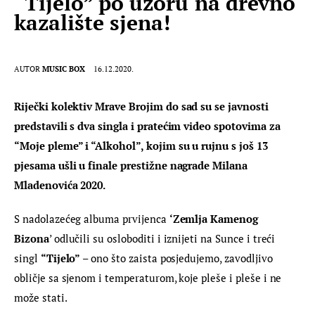
“Tijelo” po uzoru na drevno
kazalište sjena!
AUTOR
MUSIC BOX
16.12.2020.
Riječki kolektiv 
Mrave
Brojim
 do sad su se javnosti 
predstavili s dva singla i pratećim video spotovima za 
“Moje pleme” i “Alkohol”, kojim su u rujnu s još 13 
pjesama ušli u finale prestižne nagrade Milana 
Mladenovića 2020. 
S nadolazećeg albuma prvijenca 
‘Zemlja Kamenog 
Bizona
’ odlučili su osloboditi i iznijeti na Sunce i treći 
singl 
“
Tijelo”
 – ono što zaista posjedujemo, zavodljivo 
obličje sa sjenom i temperaturom, koje pleše i pleše i ne 
može stati.