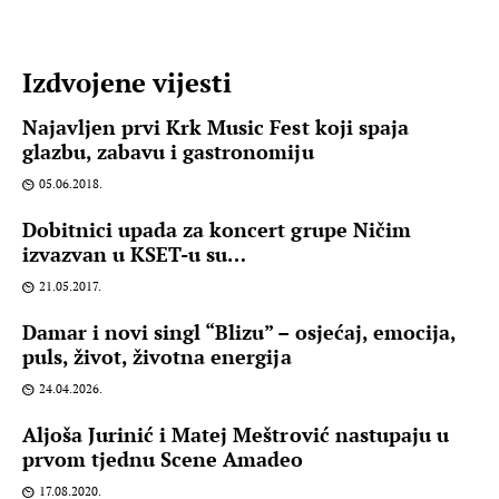
Izdvojene vijesti
Najavljen prvi Krk Music Fest koji spaja
glazbu, zabavu i gastronomiju
05.06.2018.
Dobitnici upada za koncert grupe Ničim
izvazvan u KSET-u su…
21.05.2017.
Damar i novi singl “Blizu” – osjećaj, emocija,
puls, život, životna energija
24.04.2026.
Aljoša Jurinić i Matej Meštrović nastupaju u
prvom tjednu Scene Amadeo
17.08.2020.