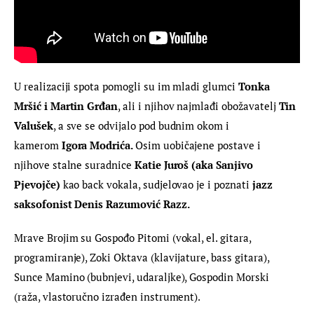
U realizaciji spota pomogli su im mladi glumci 
Tonka 
Mršić i Martin Grđan
, ali i njihov najmlađi obožavatelj
 Tin 
Valušek
, a sve se odvijalo pod budnim okom i 
kamerom 
Igora Modrića. 
Osim uobičajene postave i 
njihove stalne suradnice 
Katie Juroš (aka Sanjivo 
Pjevojče)
 kao back vokala, sudjelovao je i poznati 
jazz 
saksofonist Denis Razumović Razz.
Mrave
Brojim
 su Gospođo Pitomi (vokal, el. gitara, 
programiranje), Zoki Oktava (klavijature, bass gitara), 
Sunce Mamino (bubnjevi, udaraljke), Gospodin Morski 
(raža, vlastoručno izrađen instrument).