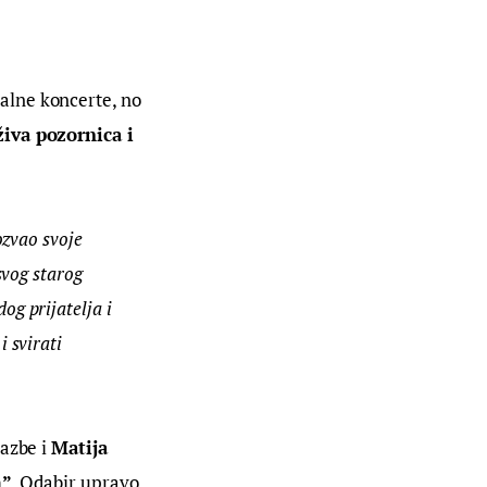
alne koncerte, no 
iva pozornica i 
ozvao svoje 
svog starog 
g prijatelja i 
 svirati 
azbe i 
Matija 
m”
. Odabir upravo 