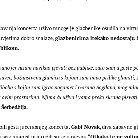
vanja koncerta uživo mnoge je glazbenike osudila na virtu
 uvjetima dobro snalaze, 
glazbenicima itekako nedostaju ž
publikom
.
dno jer nisam navikao pjevati bez publike, zato sam u goste p
savec, božanstvenu glumicu s kojom sam imao prilike glumiti, 
čiboba s kojim sam igrao nogomet i Gorana Bogdana, mog mlado
ovim prostorima. Njima ću uživo i vama preko ekrana pjevati i
 Šerbedžija
.
ili gosti jučerašnjeg koncerta. 
Gabi Novak
, diva zabavne gl
i jazz pijanist pridružili su se u pjesmi 
“Otkako te ne voli