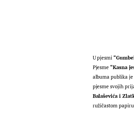
U pjesmi 
“Gumbel
Pjesme 
“Kasna je
albuma publika je 
pjesme svojih prij
Balaševića i Zlat
ružičastom papiru