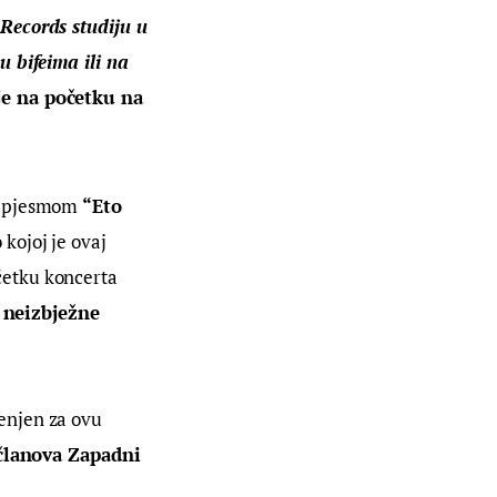
Records studiju u 
 bifeima ili na 
je na početku na 
e pjesmom 
“Eto 
o kojoj je ovaj 
etku koncerta 
 neizbježne 
enjen za ovu 
članova Zapadni 