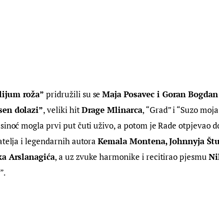
ijum roža” 
pridružili su se 
Maja Posavec i Goran Bogdan
sen dolazi”
, veliki hit 
Drage Mlinarca
, “Grad” i “Suzo moja,
sinoć mogla prvi put čuti uživo, a potom je Rade otpjevao d
atelja i legendarnih autora 
Kemala Montena, Johnnyja Štul
ka Arslanagića
, a uz zvuke harmonike i recitirao pjesmu 
Ni
”.