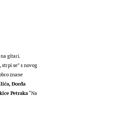
 na gitari. 
 strpi se” s novog 
obro znane 
ića, Đorđa 
kice Petraka
 “Na 