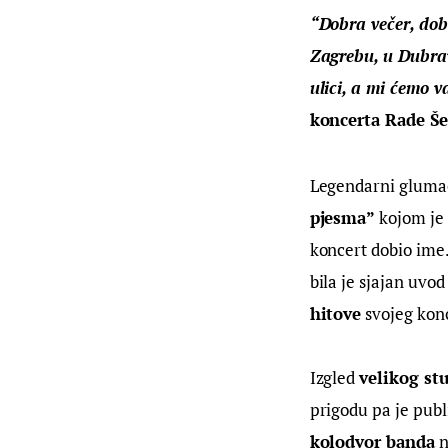
“Dobra večer, dob
Zagrebu, u Dubravi
ulici, a mi ćemo 
koncerta Rade Še
Legendarni glumac
pjesma” 
kojom je 
koncert dobio ime
bila je sjajan uvod
hitove
 svojeg kon
Izgled 
velikog stu
prigodu pa je publ
kolodvor banda
 