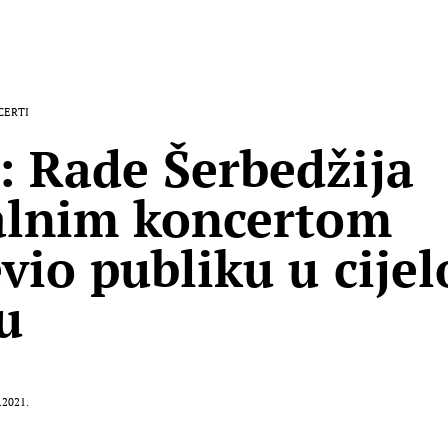
CERTI
 Rade Šerbedžija
alnim koncertom
vio publiku u cije
u
.2021.