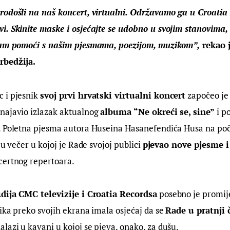
rodošli na naš koncert, virtualni. Održavamo ga u Croatia 
. Skinite maske i osjećajte se udobno u svojim stanovima, u
vam pomoći s našim pjesmama, poezijom, muzikom”,
 rekao 
rbedžija.
 i pjesnik 
svoj prvi hrvatski virtualni koncert
 započeo j
najavio izlazak aktualnog 
albuma “Ne okreći se, sine”
 i p
. Poletna pjesma autora Huseina Hasanefendića Husa na poč
 u večer u kojoj je Rade svojoj publici 
pjevao nove pjesme i
certnog repertoara.
dija CMC televizije i Croatia Recordsa
 posebno je promij
ika preko svojih ekrana imala osjećaj da se 
Rade u pratnji 
nalazi u kavani u kojoj se pjeva, onako, za dušu.