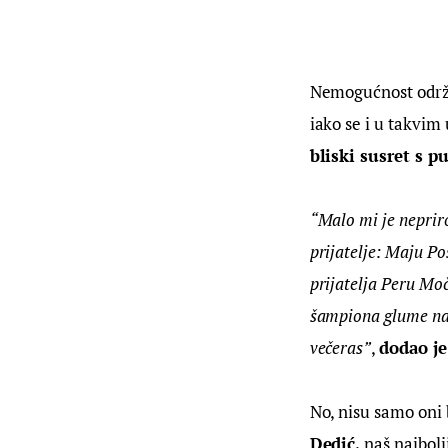
Nemogućnost održa
iako se i u takvim
bliski susret s 
“Malo mi je nepriro
prijatelje: Maju Po
prijatelja Peru Mo
šampiona glume na 
večeras”
, 
dodao je
No, nisu samo oni b
Dedić,
 naš najbolj