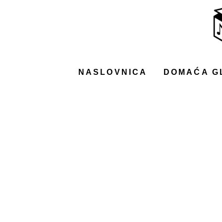
NASLOVNICA
DOMAĆA GLAZBA
STRANA GLAZBA
NASLOVNICA
DOMAĆA G
FILM
MUSIC BOX