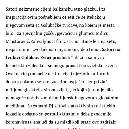
Satori neizmerno cijeni balkansku etno glazbu, i ta 
inspiracija ovim podnebljem osjetit će se itekako u 
njegovom setu sa Golubačke tvrđave, na kojem je mesta 
bilo i za specijalnu gošću, pjevačicu i glumicu Milicu 
Majstorović. Zahvaljujući fantastičnoj atmosferi na setu, 
inspiriranim izvođačima i uigranom video timu 
„Satori na 
tvrđavi Golubac: Zvuci prošlosti“ 
ulazi u sam vrh 
lokacijskih videa koji se mogu pronaći na svjetskoj sceni. 
Ovaj način promocije destinacija i njezinih kulturnih 
dobara pokazao se kao izuzetno uspješan, jer privlači 
milijune gledatelja širom svijeta, do kojih je ranije bilo 
nemoguće doći bez multimilijunskih ugovora s globalnim 
medijima.  Streamani DJ setovi s atraktivnih turističkih 
lokacija dodatno su postali aktualni u doba pandemije 
koronavirusa, znajući da su mladi koji prate ove sadržaje 