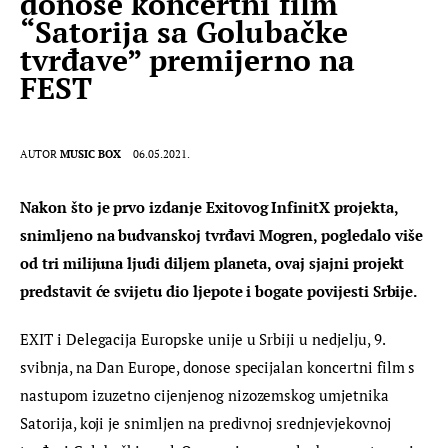
donose koncertni film
“Satorija sa Golubačke
tvrđave” premijerno na
FEST
AUTOR
MUSIC BOX
06.05.2021.
Nakon što je prvo izdanje Exitovog InfinitX projekta, 
snimljeno na budvanskoj tvrđavi Mogren, pogledalo više 
od tri milijuna ljudi diljem planeta, ovaj sjajni projekt 
predstavit će svijetu dio ljepote i bogate povijesti Srbije. 
EXIT i Delegacija Europske unije u Srbiji u nedjelju, 9. 
svibnja, na Dan Europe, donose specijalan koncertni film s 
nastupom izuzetno cijenjenog nizozemskog umjetnika 
Satorija, koji je snimljen na predivnoj srednjevjekovnoj 