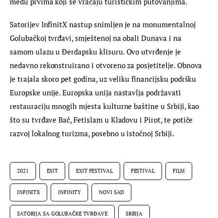
među prvima koji se vraćaju turističkim putovanjima.
Satorijev InfinitX nastup snimljen je na monumentalnoj 
Golubačkoj tvrđavi, smještenoj na obali Dunava i na 
samom ulazu u Đerdapsku klisuru. Ovo utvrđenje je 
nedavno rekonstruirano i otvoreno za posjetitelje. Obnova 
je trajala skoro pet godina, uz veliku financijsku podršku 
Europske unije. Europska unija nastavlja podržavati 
restauraciju mnogih mjesta kulturne baštine u Srbiji, kao 
što su tvrđave Bač, Fetislam u Kladovu i Pirot, te potiče 
razvoj lokalnog turizma, posebno u istočnoj Srbiji.
2021
EXIT
EXIT FESTIVAL
FESTIVAL
FILM
INFINITX
INFINITY
NOVI SAD
SATORIJA SA GOLUBAČKE TVRĐAVE
SRBIJA