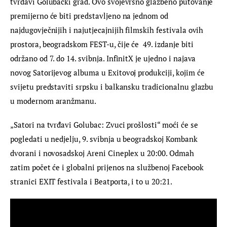
tvrđavi Golubački grad. Ovo svojevrsno glazbeno putovanje 
premijerno će biti predstavljeno na jednom od 
najdugovječnijih i najutjecajnijih filmskih festivala ovih 
prostora, beogradskom FEST-u, čije će  49. izdanje biti 
održano od 7. do 14. svibnja. InfinitX je ujedno i najava 
novog Satorijevog albuma u Exitovoj produkciji, kojim će 
svijetu predstaviti srpsku i balkansku tradicionalnu glazbu 
u modernom aranžmanu.
„Satori na tvrđavi Golubac: Zvuci prošlosti“ moći će se 
pogledati u nedjelju, 9. svibnja u beogradskoj Kombank 
dvorani i novosadskoj Areni Cineplex u 20:00. Odmah 
zatim počet će i globalni prijenos na službenoj Facebook 
stranici EXIT festivala i Beatporta, i to u 20:21.