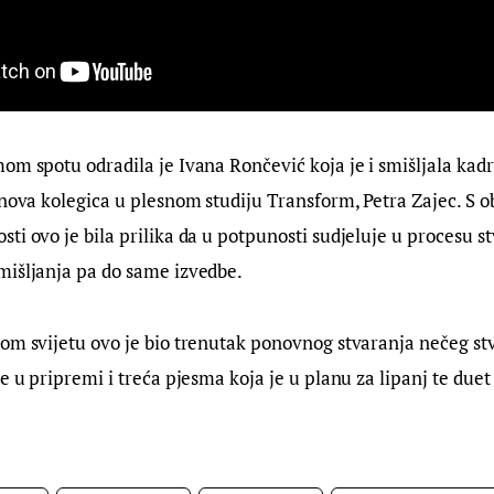
om spotu odradila je Ivana Rončević koja je i smišljala kadri
inova kolegica u plesnom studiju Transform, Petra Zajec. S o
ti ovo je bila prilika da u potpunosti sudjeluje u procesu s
mišljanja pa do same izvedbe.
om svijetu ovo je bio trenutak ponovnog stvaranja nečeg st
je u pripremi i treća pjesma koja je u planu za lipanj te du