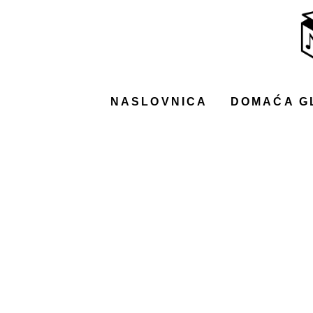
NASLOVNICA
DOMAĆA GLAZBA
STRANA GLAZBA
NASLOVNICA
DOMAĆA G
FILM
MUSIC BOX