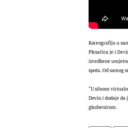
Koreografiju u sam
Plesačica je i Dev
izvedbene umjetnos
spota. Od samog s
“U silnom virtualn
Devin i dodaje da 
glazbenicom.