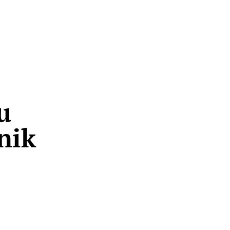
u
nik