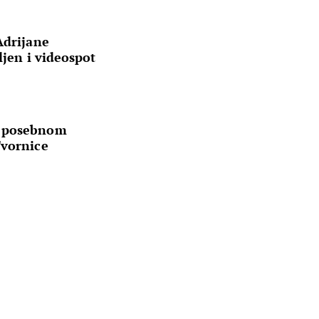
Adrijane
ljen i videospot
a posebnom
Tvornice