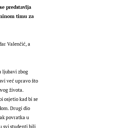
se predstavlja 
bininom timu za 
ar Valenčić, a 
 ljubavi zbog 
avi već upravo što 
vog života. 
 osjetio kad bi se 
lom. Drugi dio 
tak povratka u 
svi studenti bili 