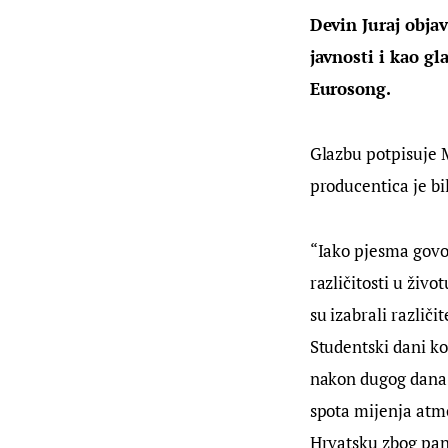
Devin Juraj objav
javnosti i kao gl
Eurosong. 
Glazbu potpisuje 
producentica je bi
“Iako pjesma govor
različitosti u živ
su izabrali različi
Studentski dani koj
nakon dugog dana v
spota mijenja atmo
Hrvatsku zbog pand