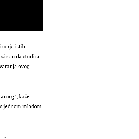
ranje istih. 
bzirom da studira 
tvaranja ovog 
varnog”, kaže 
et s jednom mladom 