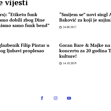
 vijesti
rs): “Etiketu funk
“Smijem se” novi singl 
 smo dobili zbog Dine
Baković za koji je snjim
nismo samo funk bend”
24.08.2017.
glazbenik Filip Pintar u
Goran Bare & Majke n
og ljubavi proplesao
koncertu za 20 godina 
kulture!
14.10.2019.