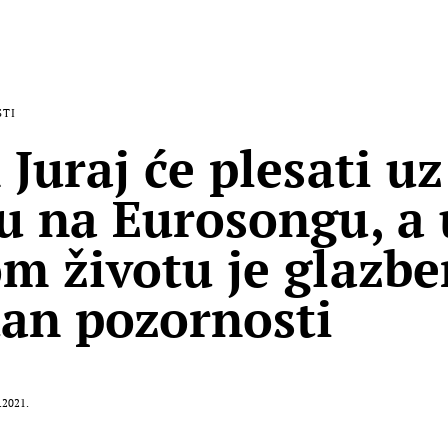
STI
 Juraj će plesati uz
u na Eurosongu, a 
m životu je glazbe
dan pozornosti
.2021.