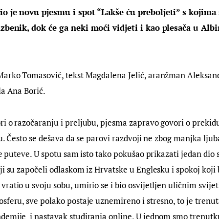
io je novu pjesmu i spot “Lakše ću preboljeti” s kojima 
azbenik, dok će ga neki moći vidjeti i kao plesača u Al
Marko Tomasović, tekst Magdalena Jelić, aranžman Aleksand
la Ana Borić.
i o razočaranju i preljubu, pjesma zapravo govori o prekidu
otu. Često se dešava da se parovi razdvoji ne zbog manjka ljub
te puteve. U spotu sam isto tako pokušao prikazati jedan dio s
i su započeli odlaskom iz Hrvatske u Englesku i spokoj koji bi
ratio u svoju sobu, umirio se i bio osvijetljen uličnim svijet
sferu, sve polako postaje uznemireno i stresno, to je trenu
emije  i nastavak studiranja online. U jednom smo trenutku 