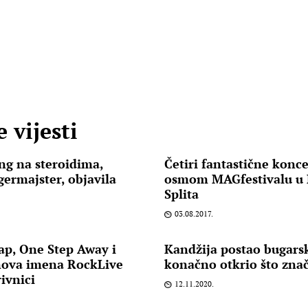
 vijesti
ng na steroidima,
Četiri fantastične konc
ermajster, objavila
osmom MAGfestivalu u 
Splita
03.08.2017.
ap, One Step Away i
Kandžija postao bugarsk
nova imena RockLive
konačno otkrio što znač
ivnici
12.11.2020.