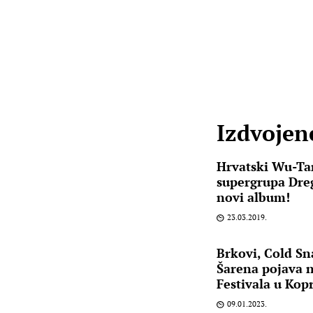
Izdvojene
Hrvatski Wu-Ta
supergrupa Dreg
novi album!
23.03.2019.
Brkovi, Cold Sn
Šarena pojava 
Festivala u Kopr
09.01.2023.