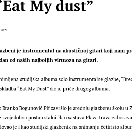
 “Eat My dust”
.2021.
azbeni je instrumental na akustičnoj gitari koji nam pr
dan od naših najboljih virtuoza na gitari.
nimljena studijska albuma solo instrumentalne glazbe, “Break
 skladba “Eat My Dust” dio je priče drugog albuma.
st Branko Bogunović Pif završio je srednju glazbenu školu u 
e svojedobno postao stalni član sastava Plava trava zaborava
lovao je i kao studijski glazbenik na snimanju četiristo album