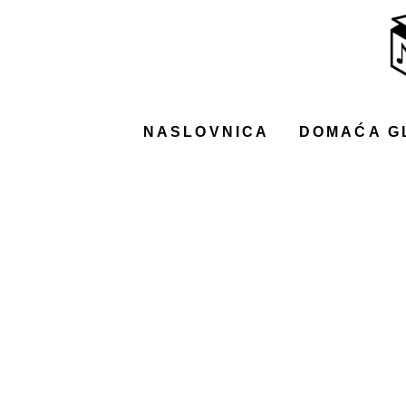
NASLOVNICA
DOMAĆA GLAZBA
STRANA GLAZBA
NASLOVNICA
DOMAĆA G
FILM
MUSIC BOX