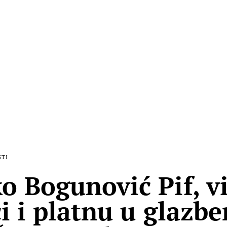
STI
o Bogunović Pif, v
ci i platnu u glazbe