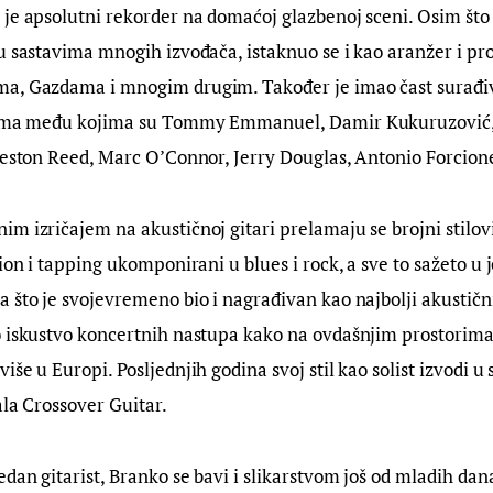
je apsolutni rekorder na domaćoj glazbenoj sceni. Osim što 
u sastavima mnogih izvođača, istaknuo se i kao aranžer i pr
a, Gazdama i mnogim drugim. Također je imao čast surađivat
tima među kojima su Tommy Emmanuel, Damir Kukuruzović, 
reston Reed, Marc O’Connor, Jerry Douglas, Antonio Forcion
m izričajem na akustičnoj gitari prelamaju se brojni stilovi 
sion i tapping ukomponirani u blues i rock, a sve to sažeto u
 što je svojevremeno bio i nagrađivan kao najbolji akustični 
 iskustvo koncertnih nastupa kako na ovdašnjim prostorima, 
še u Europi. Posljednjih godina svoj stil kao solist izvodi u 
ala Crossover Guitar.
edan gitarist, Branko se bavi i slikarstvom još od mladih dan