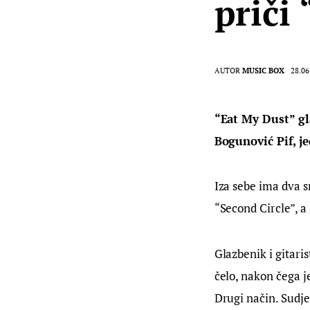
priči
AUTOR
MUSIC BOX
28.06
“Eat My Dust” gl
Bogunović Pif, je
Iza sebe ima dva s
“Second Circle”, a
Glazbenik i gitari
čelo, nakon čega j
Drugi način. Sudje