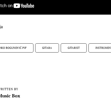
ja
NKO BOGUNOVIĆ PIF
GITARA
GITARIST
INSTRUMEN
RITTEN BY
Music Box