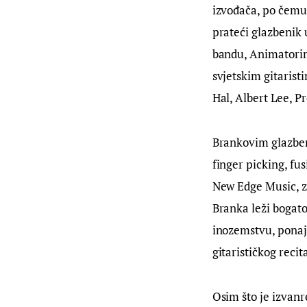
izvođača, po čemu 
prateći glazbenik 
bandu, Animatorim
svjetskim gitaris
Hal, Albert Lee, P
Brankovim glazbeni
finger picking, fu
New Edge Music, za
Branka leži bogato
inozemstvu, ponajvi
gitarističkog recit
Osim što je izvanr