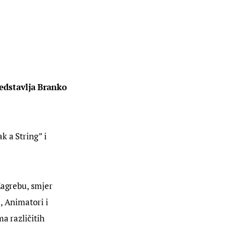
edstavlja Branko 
 a String” i 
Zagrebu, smjer 
, Animatori i 
a različitih 