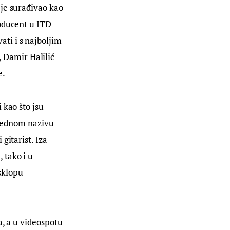
je surađivao kao 
oducent u ITD 
i i s najboljim 
Damir Halilić 
e.
kao što jsu 
 jednom nazivu – 
gitarist. Iza 
tako i u 
sklopu 
a, a u videospotu 