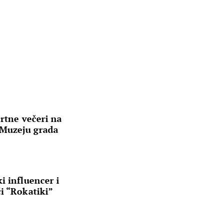
ertne večeri na
Muzeju grada
i influencer i
i “Rokatiki”