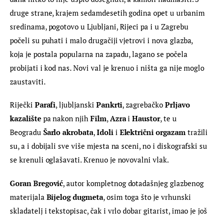
druge strane, krajem sedamdesetih godina opet u urbanim 
sredinama, pogotovo u Ljubljani, Rijeci pa i u Zagrebu 
počeli su puhati i malo drugačiji vjetrovi i nova glazba, 
koja je postala popularna na zapadu, lagano se počela 
probijati i kod nas. Novi val je krenuo i ništa ga nije moglo 
zaustaviti.
Riječki 
Parafi
, ljubljanski 
Pankrti
, zagrebačko 
Prljavo 
kazalište
 pa nakon njih 
Film
, 
Azra
 i 
Haustor
, te u 
Beogradu 
Šarlo akrobata
, 
Idoli
 i 
Električni orgazam 
tražili 
su, a i dobijali sve više mjesta na sceni, no i diskografski su 
se krenuli oglašavati. Krenuo je novovalni vlak.
Goran Bregović
, autor kompletnog dotadašnjeg glazbenog 
materijala 
Bijelog dugmeta
, osim toga što je vrhunski 
skladatelj i tekstopisac, čak i vrlo dobar gitarist, imao je još 