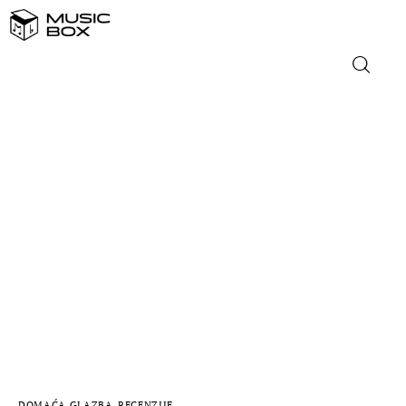
NASLOVNICA
DOMAĆA GLAZBA
STRANA GLAZBA
FILM
MUSIC BOX
DOMAĆA GLAZBA
RECENZIJE