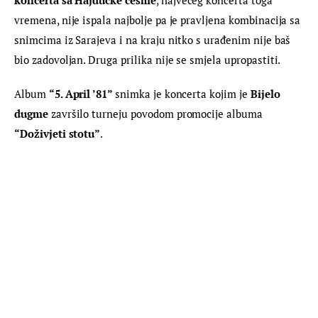
koncerta sa Hajdučke česme
, najvećeg koncerta toga 
vremena, nije ispala najbolje pa je pravljena kombinacija sa 
snimcima iz Sarajeva i na kraju nitko s urađenim nije baš 
bio zadovoljan. Druga prilika nije se smjela upropastiti.
Album 
“
5. April ’81” 
snimka je koncerta kojim je 
Bijelo 
dugme
 završilo turneju povodom promocije albuma 
“
Doživjeti stotu”
.