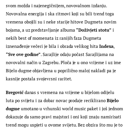
svom možda i najenegičnijem, novovalnom izdanju. 
Novovalna energija i ska ritmovi koji su bili trend toga 
vremena obojili su i neke starije hitove Dugmeta novim 
bojama, a uz predstavljanje albuma 
“
Doživjeti stotu”
 i 
nekih best of momenata iz ranijih faza Dugmeta 
iznenađenje večeri je bila i obrada velikog hita 
Indexa
, 
“
Sve ove godine”
. Sarajlije odaju počast Sarajlijama na 
novovalni način u Zagrebu. Ploča je u ono vrijeme i uz ime 
Bijelo dugme objavljena u poprilično maloj nakladi pa je 
kasnije postala svojevrsni raritet.
Bregović
 danas s vremena na vrijeme u bijelom odijelu 
luta po svijetu i za dobar novac prodaje reciklirano 
Bijelo 
dugme
 umotano u vrhunski world music paket i još jednom 
dokazuje da samo pravi majstori i oni koji znaju namirisati 
trend mogu uspjeti u ovome svijetu. Bez obzira što mu je to 