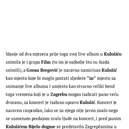
Manje od dva mjeseca prije toga svoj live album u 
Kulušiću
snimila je i grupa 
Film
 (to im je najbolje što su ikada 
snimili), a 
Goran Bregović
 je naravno namirisao 
Kulušić
kao mjesto koje bi moglo postati sljedeće 
“
in”
 mjesto za 
snimanje live albuma i umjesto kao stvarno veliki bend 
toga vremena koji je u 
Zagrebu
 mogao izabrati puno veću 
dvoranu, za koncert je izabrao upravo 
Kulušić
. Koncert je 
naravno rasprodan, iako se za njega nije javno znalo nego 
se usmenom predajom zvalo ljude na koncert, i pred punim 
Kulušićem Bijelo dugme
 se predstavilo Zagrepčanima u 