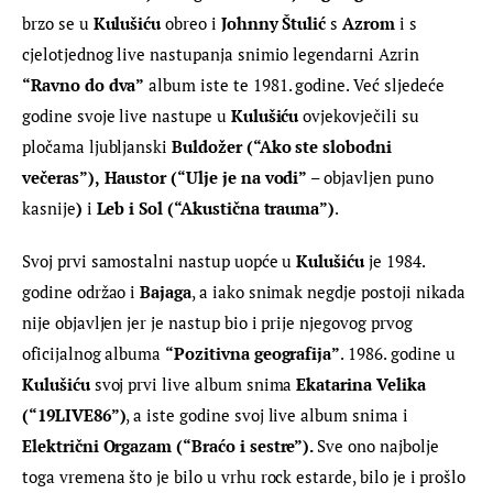
brzo se u 
Kulušiću
 obreo i 
Johnny Štulić
 s 
Azrom
 i s 
cjelotjednog live nastupanja snimio legendarni Azrin 
“
Ravno do dva”
 album iste te 1981. godine. Već sljedeće 
godine svoje live nastupe u 
Kulušiću
 ovjekovječili su 
pločama ljubljanski 
Buldožer (“Ako ste slobodni 
večeras”),
Haustor (“Ulje je na vodi”
 – objavljen puno 
kasnije
)
 i 
Leb i Sol (“Akustična trauma”)
.
Svoj prvi samostalni nastup uopće u 
Kulušiću
 je 1984. 
godine održao i 
Bajaga
, a iako snimak negdje postoji nikada 
nije objavljen jer je nastup bio i prije njegovog prvog 
oficijalnog albuma 
“
Pozitivna geografija”
. 1986. godine u 
Kulušiću
 svoj prvi live album snima 
Ekatarina Velika 
(“19LIVE86”)
, a iste godine svoj live album snima i 
Električni Orgazam (“Braćo i sestre”). 
Sve ono najbolje 
toga vremena što je bilo u vrhu rock estarde, bilo je i prošlo 