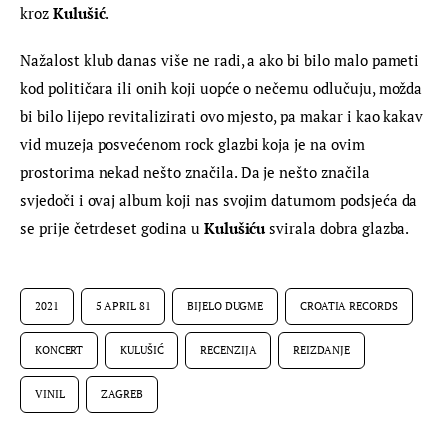
kroz 
Kulušić
.
Nažalost klub danas više ne radi, a ako bi bilo malo pameti 
kod političara ili onih koji uopće o nečemu odlučuju, možda 
bi bilo lijepo revitalizirati ovo mjesto, pa makar i kao kakav 
vid muzeja posvećenom rock glazbi koja je na ovim 
prostorima nekad nešto značila. Da je nešto značila 
svjedoči i ovaj album koji nas svojim datumom podsjeća da 
se prije četrdeset godina u 
Kulušiću
 svirala dobra glazba.
2021
5 APRIL 81
BIJELO DUGME
CROATIA RECORDS
KONCERT
KULUŠIĆ
RECENZIJA
REIZDANJE
VINIL
ZAGREB