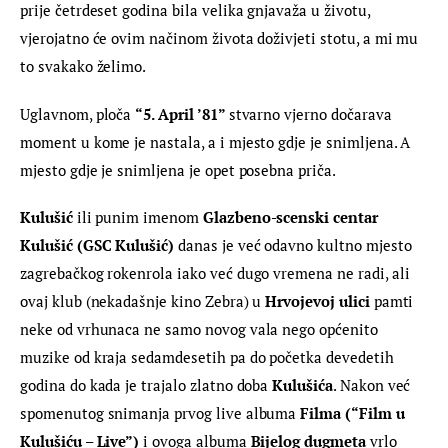
prije četrdeset godina bila velika gnjavaža u životu, 
vjerojatno će ovim načinom života doživjeti stotu, a mi mu 
to svakako želimo.
Uglavnom, ploča 
“5. April ’81” 
stvarno vjerno dočarava 
moment u kome je nastala, a i mjesto gdje je snimljena. A 
mjesto gdje je snimljena je opet posebna priča.
Kulušić
 ili punim imenom 
Glazbeno-scenski centar 
Kulušić (GSC Kulušić) 
danas je već odavno kultno mjesto 
zagrebačkog rokenrola iako već dugo vremena ne radi, ali 
ovaj klub (nekadašnje kino Zebra) u 
Hrvojevoj ulici
 pamti 
neke od vrhunaca ne samo novog vala nego općenito 
muzike od kraja sedamdesetih pa do početka devedetih 
godina do kada je trajalo zlatno doba 
Kulušića
. Nakon već 
spomenutog snimanja prvog live albuma 
Filma (“Film u 
Kulušiću – Live”) 
i ovoga albuma
 Bijelog dugmeta 
vrlo 