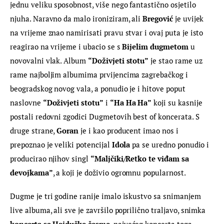
jednu veliku sposobnost, više nego fantastično osjetilo 
njuha. Naravno da malo ironiziram, ali 
Bregović 
je uvijek 
na vrijeme znao namirisati pravu stvar i ovaj puta je isto 
reagirao na vrijeme i ubacio se s 
Bijelim dugmetom
 u 
novovalni vlak. Album 
“
Doživjeti stotu”
 je stao rame uz 
rame najboljim albumima prvijencima zagrebačkog i 
beogradskog novog vala, a ponudio je i hitove poput 
naslovne 
“
Doživjeti stotu”
 i 
“
Ha Ha Ha”
 koji su kasnije 
postali redovni zgodici Dugmetovih best of koncerata. S 
druge strane, 
Goran
 je i kao producent imao nos i 
prepoznao je veliki potencijal 
Idola
 pa se uredno ponudio i 
producirao njihov singl 
“
Maljčiki/Retko te viđam sa 
devojkama”
, a koji je doživio ogromnu popularnost.
Dugme je tri godine ranije imalo iskustvo sa snimanjem 
live albuma, ali sve je završilo poprilično traljavo, snimka 