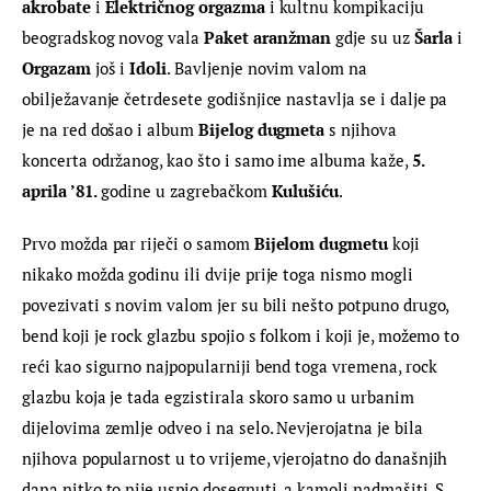
akrobate
 i 
Električnog orgazma
 i kultnu kompikaciju 
beogradskog novog vala 
Paket aranžman
 gdje su uz 
Šarla
 i 
Orgazam
 još i 
Idoli
. Bavljenje novim valom na 
obilježavanje četrdesete godišnjice nastavlja se i dalje pa 
je na red došao i album 
Bijelog dugmeta
 s njihova 
koncerta održanog, kao što i samo ime albuma kaže, 
5. 
aprila ’81.
 godine u zagrebačkom 
Kulušiću
.
Prvo možda par riječi o samom 
Bijelom dugmetu
 koji 
nikako možda godinu ili dvije prije toga nismo mogli 
povezivati s novim valom jer su bili nešto potpuno drugo, 
bend koji je rock glazbu spojio s folkom i koji je, možemo to 
reći kao sigurno najpopularniji bend toga vremena, rock 
glazbu koja je tada egzistirala skoro samo u urbanim 
dijelovima zemlje odveo i na selo. Nevjerojatna je bila 
njihova popularnost u to vrijeme, vjerojatno do današnjih 
dana nitko to nije uspio dosegnuti, a kamoli nadmašiti. S 