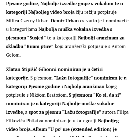
Pjesme godine, Najbolje izvedbe grupe s vokalom te u 
kategoriji Najboljeg video broja
 čiju režiju potpisuje 
Milica Czerny Urban. 
Damir Urban
 ostvario je i nominacije 
u kategorijama 
Najbolja muška vokalna izvedba s 
pjesmom “Susjed”
 te u kategoriji 
Najbolji aranžman za 
skladbu “Biram ptice”
 koju aranžerski potpisuje s Antom 
Gelom.
Zlatan Stipišić Gibonni nominiran je u četiri 
kategorije.
 S pjesmom 
“Lažu fotografije” nominiran je u 
kategoriji Pjesme godine i Najbolji aranžman
 kojeg 
potpisuje s Nikšom Bratošom. 
S pjesmom “Ko si, da si” 
nominiran je u kategoriji Najbolje muške vokalne 
izvedbe
, a 
spot za pjesmu “Lažu fotografije” 
autora Filipa 
Filkovića Philatza nominiran je u kategoriji
 Najboljeg 
video broja
. 
Album “U po’ ure (extended edition) je 