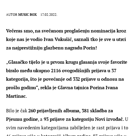
AUTOR
MUSIC BOX
17.02.2022.
Večeras smo, na svečanom proglašenju nominacija kroz 
koje nas je vodio Ivan Vukušić, saznali tko je sve u utrci 
za najprestižniju glazbenu nagradu Porin!
„
Glasačko tijelo je u prvom krugu glasanja svoje favorite 
biralo među 
ukupno 2116 ovogodišnjih prijava u 37 
kategorija
, što je 
povećanje od 332 prijave
 u odnosu na 
prošlu godinu“, rekla je 
Glavna tajnica Porina
Ivana 
Martinac.
Bilo je čak 
260 prijavljenih albuma, 381 skladba za 
Pjesmu godine
, a 
93 prijave za kategoriju Novi izvođač.
 U 
svim navedenim kategorijama zabilježen je rast prijava i to 
46 prijava više u kategoriji Album godine, 83 prijave više u 