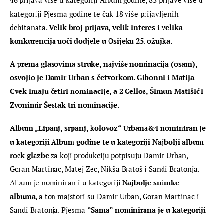
kategoriji Pjesma godine te čak 18 više prijavljenih 
debitanata. 
Velik broj prijava, velik interes i velika 
konkurencija uoči dodjele u Osijeku 25. ožujka.
A prema glasovima struke, najviše nominacija (osam), 
osvojio je Damir Urban s četvorkom. Gibonni i Matija 
Cvek imaju četiri nominacije, a 2 Cellos, Šimun Matišić i 
Zvonimir Šestak tri nominacije.
Album „Lipanj, srpanj, kolovoz“ Urbana&4 nominiran je 
u kategoriji Album godine te u kategoriji
Najbolji album 
rock glazbe
 za koji produkciju potpisuju Damir Urban, 
Goran Martinac, Matej Zec, Nikša Bratoš i Sandi Bratonja. 
Album je nominiran i u kategoriji 
Najbolje snimke 
albuma
, a ton majstori su Damir Urban, Goran Martinac i 
Sandi Bratonja. Pjesma 
“Sama” nominirana je u kategoriji 