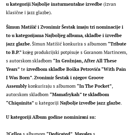
u kategoriji Najbolje insturmentalne izvedbe
 (izvan 
klasične i jazz glazbe).
Šimun Matišić i Zvonimir Šestak imaju tri nominacije i 
to u kategorijama Najboljeg albuma, skladbe i izvedbe 
jazz glazbe.
 Šimun Matišić konkurira s albumom 
“Tribute 
to B.P.” 
kojeg produkcijski potpisuje s Goranom Martincem, 
s autorskom skladbom 
“In Grožnjan, After All These 
Years”
 te 
izvedbom skladbe Boška Petrovića “With Pain 
I Was Born”
. 
Zvonimir Šestak i njegov Groove 
Assembly
 konkuriraju s albumom 
“In The Pocket”
, 
autorskom skladbom 
“Mamafrykah” te skladbom 
“Chiquinita”
 u kategoriji 
Najbolje izvedbe jazz glazbe
.
U kategoriji Album godine nominirani su:
2Cellos
 s albumom 
“Dedicated”
, 
Mayales
 s 