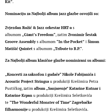
Kit”
.
Nominaciju za Najbolji album jazz glazbe osvojili su:
Zvjezdan Ružić & Jazz orkestar HRT-a
 s 
albumom 
„Giant’s Freedom“
, zatim 
Zvonimir Šestak 
Groove Assembly
 s albumom 
“In the Pocket”
 i 
Šimun 
Matišić
Quintet
 s albumom 
„Tribute to B.P.“
.
Za Najbolji album klasične glazbe nominirani su
albumi:
„Koncerti za saksofon i gudače“ Nikole Fabijanića i 
Acoustic Project Stringsa
 u produkciji Krešimira Petra 
Pustičkog, zatim 
album „Sanjarenje” Katarine Kutnar i 
Katarine Krpan 
u produkciji Krešimira Seletkovića 
te 
“The Wonderful Monster of Time” Zagrebačke 
filharmonije
 u produkciji Krešimira Seletkovića.