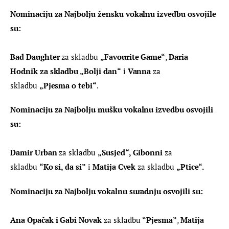
Nominaciju za Najbolju žensku vokalnu izvedbu osvojile 
su:
Bad Daughter
 za skladbu 
„Favourite Game“
, 
Daria 
Hodnik za skladbu „Bolji dan“
 i 
Vanna
 za 
skladbu 
„Pjesma o tebi“
.
Nominaciju za Najbolju mušku vokalnu izvedbu osvojili 
su:
Damir Urban 
za skladbu 
„Susjed“, Gibonni
 za 
skladbu 
“Ko si, da si”
 i 
Matija Cvek
 za skladbu 
„Ptice“.
Nominaciju za Najbolju vokalnu suradnju osvojili su:
Ana Opačak i Gabi Novak
 za skladbu 
“Pjesma”
, 
Matija 