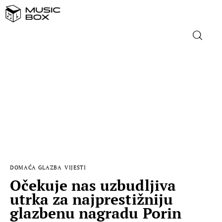
NASLOVNICA
DOMAĆA GLAZBA
STRANA GLAZBA
FILM
DOMAĆA GLAZBA
VIJESTI
MUSIC BOX
Očekuje nas uzbudljiva
utrka za najprestižniju
glazbenu nagradu Porin