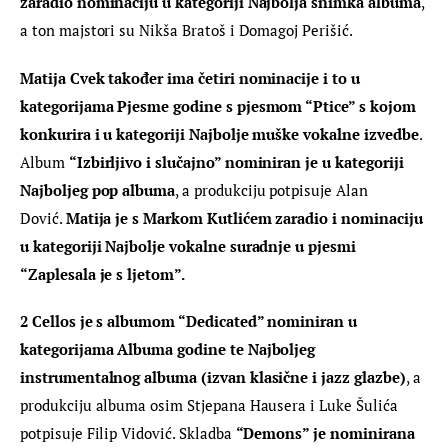
zaradio nominaciju u kategoriji Najbolja snimka albuma
, 
a ton majstori su Nikša Bratoš i Domagoj Perišić.
Matija Cvek također ima četiri nominacije i to u 
kategorijama Pjesme godine s pjesmom “Ptice” s kojom 
konkurira i u kategoriji Najbolje muške vokalne izvedbe
. 
Album 
“Izbirljivo i slučajno” nominiran je u kategoriji 
Najboljeg pop albuma
, a produkciju potpisuje Alan 
Dović. 
Matija je s Markom Kutlićem zaradio i nominaciju 
u kategoriji Najbolje vokalne suradnje u pjesmi 
“Zaplesala je s ljetom”.
2 Cellos je s albumom “Dedicated” nominiran u 
kategorijama Albuma godine te Najboljeg 
instrumentalnog albuma (izvan klasične i jazz glazbe)
, a 
produkciju albuma osim Stjepana Hausera i Luke Šulića 
potpisuje Filip Vidović. Skladba 
“Demons” je nominirana 