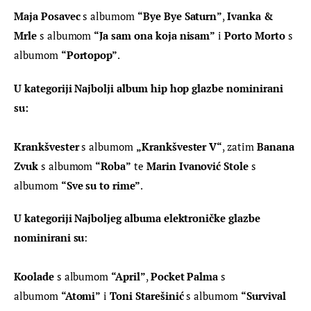
Maja Posavec
 s albumom 
“Bye Bye Saturn”
, 
Ivanka & 
Mrle
 s albumom 
“Ja sam ona koja nisam”
 i 
Porto Morto
 s 
albumom 
“Portopop”
.
U kategoriji Najbolji album hip hop glazbe nominirani 
su:
Krankšvester
 s albumom 
„Krankšvester V“
, zatim 
Banana 
Zvuk
 s albumom 
“Roba”
 te 
Marin Ivanović Stole
 s 
albumom 
“Sve su to rime”
.
U kategoriji Najboljeg albuma elektroničke glazbe 
nominirani su
:
Koolade
 s albumom 
“April”
, 
Pocket Palma
 s 
albumom 
“Atomi”
 i 
Toni Starešinić 
s albumom 
“Survival 