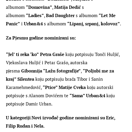
albumom 
“Domovina”
, 
Matija Dedić
 s 
albumom 
“Ladies”
, 
Bad Daughter
 s albumom 
“Let Me 
Panic”
 i 
Urban&4
 s albumom 
“Lipanj, srpanj, kolovoz”
.
Za Pjesmu godine nominirani su:
“Jel’ ti reka ‘ko”
Petra Graše
 koju potpisuju Tonči Huljić, 
Vjekoslava Huljić i Petar Grašo, autorska 
pjesma
 Gibonnija “Lažu fotografije”
, 
“Poljubi me za 
kraj” Silentea
 koju potpisuju braća Tibor i Sanin 
Karamehmedović, 
“Ptice” Matije Cveka
 koju autorski 
potpisuje s Alanom Dovićem te 
“Sama” Urban&4
 koju 
potpisuje Damir Urban.
U kategoriji Novi izvođač godine nominirani su Eric, 
Filip Rudan i Nela.