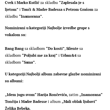
Cvek i Marko Kutlić
 za skladbu 
“Zaplesala je s 
ljetom”
 i 
Tonči & Madre Badessa s Petrom Grašom
 za 
skladbu 
“Inamorana”
.
Nominirani u kategoriji Najbolje izvedbe grupe s 
vokalom su:
Bang Bang
 sa skladbom 
“Do kosti”
, 
Silente
 sa 
skladbom 
“Poljubi me za kraj”
 i 
Urban&4
 sa 
skladbom 
“Sama”
.
U kategoriji Najbolji album zabavne glazbe nominirani 
su albumi:
„Idem jugu svom“ Harija Rončevića,
 zatim 
„Inamorana“ 
Tončija i Madre Badesse
 i album 
„Mali oblak ljubavi“ 
Željka Bebeka.