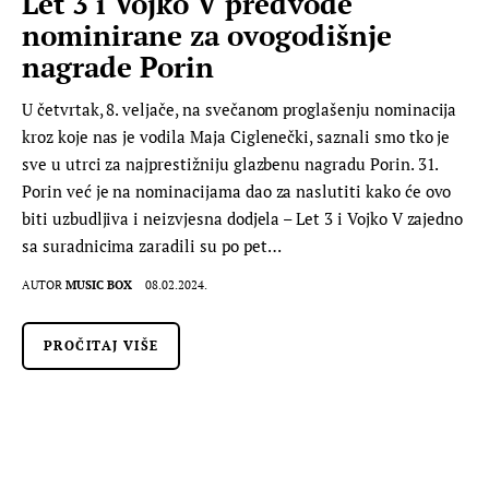
Let 3 i Vojko V predvode
nominirane za ovogodišnje
nagrade Porin
U četvrtak, 8. veljače, na svečanom proglašenju nominacija
kroz koje nas je vodila Maja Ciglenečki, saznali smo tko je
sve u utrci za najprestižniju glazbenu nagradu Porin. 31.
Porin već je na nominacijama dao za naslutiti kako će ovo
biti uzbudljiva i neizvjesna dodjela – Let 3 i Vojko V zajedno
sa suradnicima zaradili su po pet…
AUTOR
MUSIC BOX
08.02.2024.
PROČITAJ VIŠE