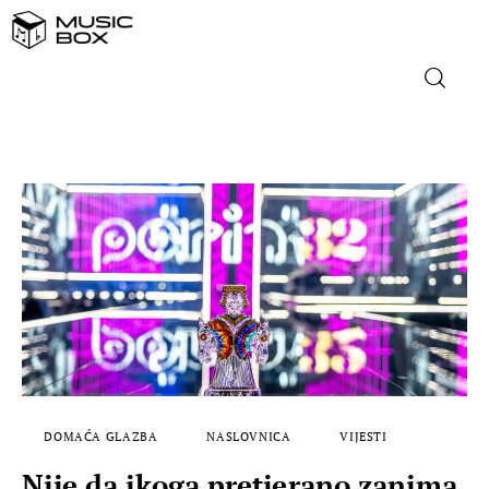
NASLOVNICA
DOMAĆA GLAZBA
STRANA GLAZBA
FILM
MUSIC BOX
DOMAĆA GLAZBA
NASLOVNICA
VIJESTI
Nije da ikoga pretjerano zanima,