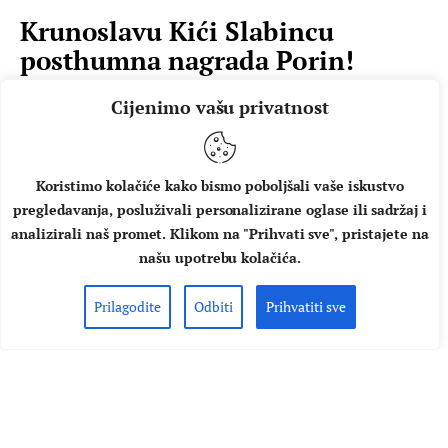
Krunoslavu Kići Slabincu
posthumna nagrada Porin!
„Krunoslav Kićo Slabinac, poput nekih drugih prvaka iz
Cijenimo vašu privatnost
svijeta glazbe Mate Došena, Drage Britvića, Darka Glavana,
Vjeke Điđija Šuteja, Dine Dvornika ili njegova sugrađanina
Branka Mihaljevića, nažalost je požurio ne čekajući da mu
Koristimo kolačiće kako bismo poboljšali vaše iskustvo
struka svoje najvažnije priznanje dodijeli za života. Životni
pregledavanja, posluživali personalizirane oglase ili sadržaj i
Porin stiže mu posthumno“; ovim riječima Siniša
analizirali naš promet. Klikom na "Prihvati sve", pristajete na
Škarica započinje svoju priču o Krunoslavu Kići Slabincu
našu upotrebu kolačića.
kojem će, nažalost…
Prilagodite
Odbiti
Prihvatiti sve
AUTOR
MUSIC BOX
19.02.2021.
PROČITAJ VIŠE