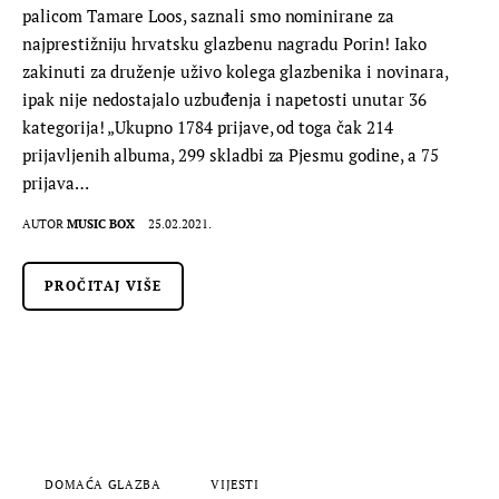
palicom Tamare Loos, saznali smo nominirane za
najprestižniju hrvatsku glazbenu nagradu Porin! Iako
zakinuti za druženje uživo kolega glazbenika i novinara,
ipak nije nedostajalo uzbuđenja i napetosti unutar 36
kategorija! „Ukupno 1784 prijave, od toga čak 214
prijavljenih albuma, 299 skladbi za Pjesmu godine, a 75
prijava…
AUTOR
MUSIC BOX
25.02.2021.
PROČITAJ VIŠE
DOMAĆA GLAZBA
VIJESTI