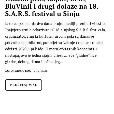
BluVinil i drugi dolaze na 18.
S.A.R.S. festival u Sinju
Iako su posljednja dva dana brojni mediji prenijeli vijest o
''najvjerojatnije otkazivanju'' 18. sinjskog S.A.R.S. festivala,
organizator, Sinjski kulturni urbani pokret, danas je
potvrdio da jubilarno, punoljetno izdanje (koje se trebalo
održati 2020.) ipak ide! U moru otkazanih koncerata i
nastupa, ovo je jedna sjajna vijest za sve ''gladne'' live
glazbe, dobrog ritma i još boljeg…
AUTOR
MUSIC BOX
21.07.2021.
PROČITAJ VIŠE