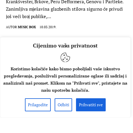
Krankšvester, Brkove, Peru Defformera, Genovu i Partleke.
Zanimljiva mješavina glazbenih stilova sigurno će privući
još veći broj publike,…
AUTOR
MUSIC BOX
10.03.2019.
PROČITAJ VIŠE
Cijenimo vašu privatnost
Koristimo kolačiće kako bismo poboljšali vaše iskustvo
pregledavanja, posluživali personalizirane oglase ili sadržaj i
analizirali naš promet. Klikom na "Prihvati sve", pristajete na
našu upotrebu kolačića.
Prilagodite
Odbiti
Prihvatiti sve