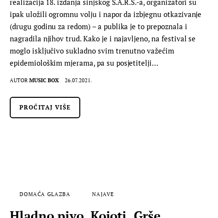
realizacija 18. izdanja sinjskog S.A.R.S.-a, organizatori su
ipak uložili ogromnu volju i napor da izbjegnu otkazivanje
(drugu godinu za redom) – a publika je to prepoznala i
nagradila njihov trud. Kako je i najavljeno, na festival se
moglo isključivo sukladno svim trenutno važećim
epidemiološkim mjerama, pa su posjetitelji…
AUTOR
MUSIC BOX
26.07.2021.
PROČITAJ VIŠE
DOMAĆA GLAZBA
NAJAVE
Hladno pivo, Kojoti, Grše,