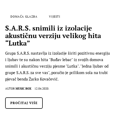
DOMAĆA GLAZBA
VIJESTI
S.A.R.S. snimili iz izolacije
akustičnu verziju velikog hita
“Lutka”
Grupa S.A.R.S. nastavlja iz izolacije širiti pozitivnu energiju
i ljubav te su nakon hita "Buđav lebac" iz svojih domova
snimili i akustičnu verziju pjesme "Lutka". "Jedna ljubav od
grupe S.A.R.S. za sve vas", poručio je prilikom sola na trubi
pjevač benda Žarko Kovačević.
AUTOR
MUSIC BOX
12.04.2020.
PROČITAJ VIŠE