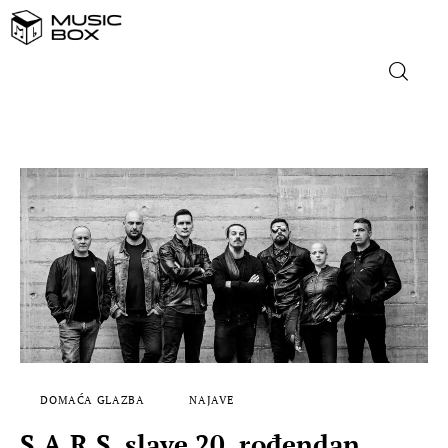
NASLOVNICA
DOMAĆA GLAZBA
STRANA GLAZBA
FILM
MUSIC BOX
DOMAĆA GLAZBA
NAJAVE
S.A.R.S. slave 20. rođendan