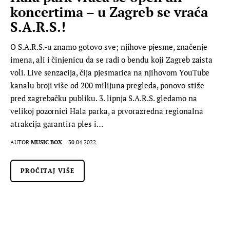
koncertima – u Zagreb se vraća
S.A.R.S.!
O S.A.R.S.-u znamo gotovo sve; njihove pjesme, značenje
imena, ali i činjenicu da se radi o bendu koji Zagreb zaista
voli. Live senzacija, čija pjesmarica na njihovom YouTube
kanalu broji više od 200 milijuna pregleda, ponovo stiže
pred zagrebačku publiku. 3. lipnja S.A.R.S. gledamo na
velikoj pozornici Hala parka, a prvorazredna regionalna
atrakcija garantira ples i…
AUTOR
MUSIC BOX
30.04.2022.
PROČITAJ VIŠE