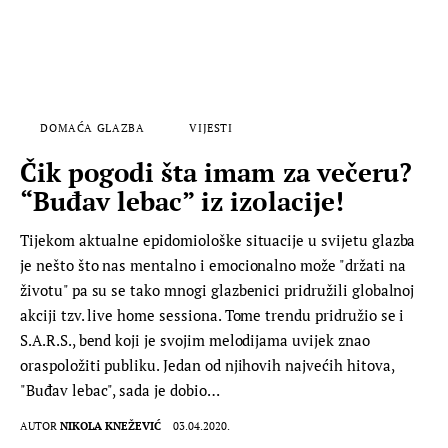
DOMAĆA GLAZBA
VIJESTI
Čik pogodi šta imam za večeru?
“Buđav lebac” iz izolacije!
Tijekom aktualne epidomiološke situacije u svijetu glazba
je nešto što nas mentalno i emocionalno može "držati na
životu" pa su se tako mnogi glazbenici pridružili globalnoj
akciji tzv. live home sessiona. Tome trendu pridružio se i
S.A.R.S., bend koji je svojim melodijama uvijek znao
oraspoložiti publiku. Jedan od njihovih najvećih hitova,
"Buđav lebac", sada je dobio…
AUTOR
NIKOLA KNEŽEVIĆ
03.04.2020.