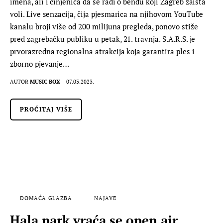
imena, ali i činjenica da se radi o bendu koji Zagreb zaista
voli. Live senzacija, čija pjesmarica na njihovom YouTube
kanalu broji više od 200 milijuna pregleda, ponovo stiže
pred zagrebačku publiku u petak, 21. travnja. S.A.R.S. je
prvorazredna regionalna atrakcija koja garantira ples i
zborno pjevanje…
AUTOR
MUSIC BOX
07.03.2023.
PROČITAJ VIŠE
DOMAĆA GLAZBA
NAJAVE
Hala park vraća se open air