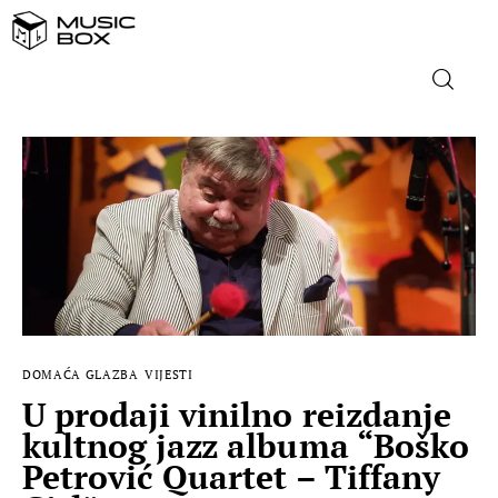
NASLOVNICA
DOMAĆA GLAZBA
STRANA GLAZBA
FILM
DOMAĆA GLAZBA
VIJESTI
MUSIC BOX
U prodaji vinilno reizdanje
kultnog jazz albuma “Boško
Petrović Quartet – Tiffany