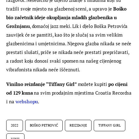
tražili svoje mjesto na glazbenoj sceni, a upravo je 
Boško 
bio začetnik ideje okupljanja mladih glazbenika u 
Grožnjanu
, domaćoj jazz meki. Lik i djelo Boška Petrovića 
zauvijek će se pamtiti, kao što je slučaj sa svim velikim 
glazbenicima i umjetnicima. Njegova glazba nikada se neće 
prestati slušati, priče se nikada neće prestati prepričavati, 
a radost koju donosi svaki spomen na našeg cijenjenog 
vibrafonista nikada neće iščeznuti.
Vinilno reizdanje “Tiffany Girl” 
možete kupiti 
po cijeni 
od 129 kuna
 na svim prodajnim mjestima Croatia Recordsa 
i na 
webshopu
.
2022
BOŠKO PETROVIĆ
REIZDANJE
TIFFANY GIRL