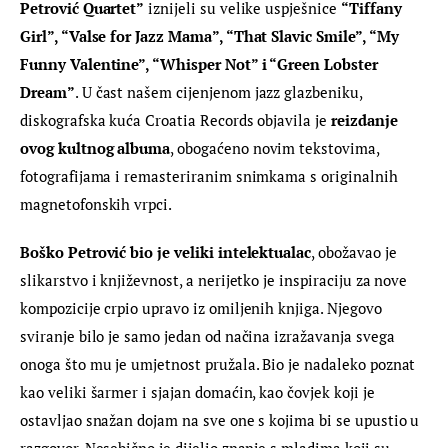
Petrović Quartet”
 iznijeli su velike uspješnice 
“Tiffany 
Girl”, “Valse for Jazz Mama”, “That Slavic Smile”, “My 
Funny Valentine”, “Whisper Not” i “Green Lobster 
Dream”
. U čast našem cijenjenom jazz glazbeniku, 
diskografska kuća Croatia Records objavila je 
reizdanje 
ovog kultnog albuma
, obogaćeno novim tekstovima, 
fotografijama i remasteriranim snimkama s originalnih 
magnetofonskih vrpci.
Boško Petrović bio je veliki intelektualac
, obožavao je 
slikarstvo i književnost, a nerijetko je inspiraciju za nove 
kompozicije crpio upravo iz omiljenih knjiga. Njegovo 
sviranje bilo je samo jedan od načina izražavanja svega 
onoga što mu je umjetnost pružala. Bio je nadaleko poznat 
kao veliki šarmer i sjajan domaćin, kao čovjek koji je 
ostavljao snažan dojam na sve one s kojima bi se upustio u 
razgovor. Nesebično je dijelio znanje s mladima koji su 