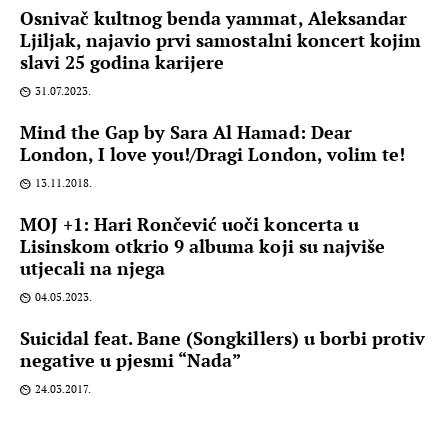
Osnivač kultnog benda yammat, Aleksandar
Ljiljak, najavio prvi samostalni koncert kojim
slavi 25 godina karijere
31.07.2023.
Mind the Gap by Sara Al Hamad: Dear
London, I love you!/Dragi London, volim te!
13.11.2018.
MOJ +1: Hari Rončević uoči koncerta u
Lisinskom otkrio 9 albuma koji su najviše
utjecali na njega
04.05.2023.
Suicidal feat. Bane (Songkillers) u borbi protiv
negative u pjesmi “Nada”
24.03.2017.