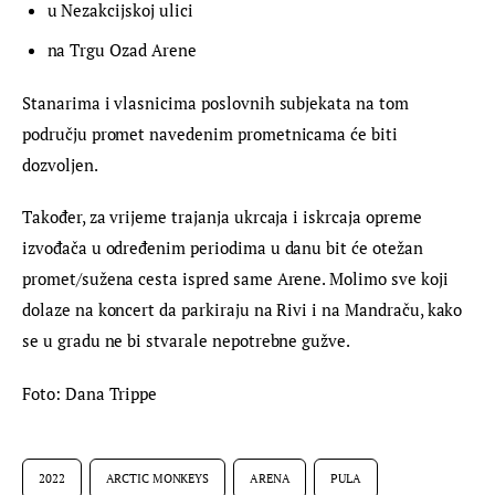
u Nezakcijskoj ulici
na Trgu Ozad Arene
Stanarima i vlasnicima poslovnih subjekata na tom 
području promet navedenim prometnicama će biti 
dozvoljen.
Također, za vrijeme trajanja ukrcaja i iskrcaja opreme 
izvođača u određenim periodima u danu bit će otežan 
promet/sužena cesta ispred same Arene. Molimo sve koji 
dolaze na koncert da parkiraju na Rivi i na Mandraču, kako 
se u gradu ne bi stvarale nepotrebne gužve.
Foto: Dana Trippe
2022
ARCTIC MONKEYS
ARENA
PULA