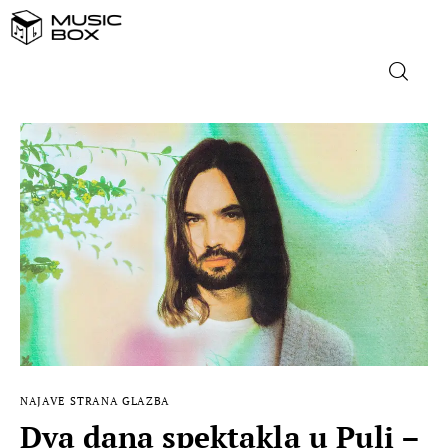
NASLOVNICA
DOMAĆA GLAZBA
STRANA GLAZBA
FILM
MUSIC BOX
NAJAVE
STRANA GLAZBA
Dva dana spektakla u Puli –