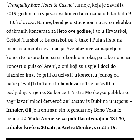
‘Tranquility Base Hotel & Casino’
 turneje, koja je završila 
2019. godine i to s prva dva koncerta održana u Istanbulu 9. 
i 10. kolovoza. Naime, bend je u studenom najavio nekoliko 
odabranih koncerata za ljeto ove godine, i to u Hrvatskoj, 
Češkoj, Turskoj te Bugarskoj, pa je tako i Pula stigla na 
popis odabranih destinacija. Sve ulaznice za najavljene 
koncerte rasprodane su u rekordnom roku, pa tako i one za 
koncert u pulskoj Areni, a oni koji su uspjeli doći do 
ulaznice imat će priliku uživati u koncertu jednog od 
najuspješnijih britanskih bendova koji se pojavili u 
posljednje vrijeme. Za koncert Arctic Monkeysa publiku će 
zagrijavati mladi četveročlani sastav iz Dublina u usponu – 
Inhaler
, čiji je frontman sin legendarnog Bono Voxa iz 
benda U2. 
Vrata Arene se za publiku otvaraju u 18 i 30, 
Inhaler kreće u 20 sati, a Arctic Monkeys u 21 i 15.