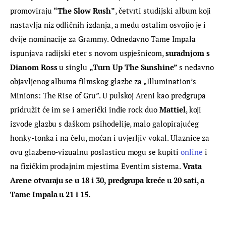
promoviraju 
“The Slow Rush”
, četvrti studijski album koji 
nastavlja niz odličnih izdanja, a među ostalim osvojio je i 
dvije nominacije za Grammy. Odnedavno Tame Impala 
ispunjava radijski eter s novom uspješnicom, 
suradnjom s 
Dianom Ross 
u singlu 
„
Turn Up The Sunshine
” 
s nedavno 
objavljenog albuma filmskog glazbe za „Illumination’s 
Minions: The Rise of Gru”. U pulskoj Areni kao predgrupa 
pridružit će im se i američki indie rock duo 
Mattiel
, koji 
izvode glazbu s daškom psihodelije, malo galopirajućeg 
honky-tonka i na čelu, moćan i uvjerljiv vokal. Ulaznice za 
ovu glazbeno-vizualnu poslasticu mogu se kupiti 
online
 i 
na fizičkim prodajnim mjestima Eventim sistema. 
Vrata 
Arene otvaraju se u 18 i 30, predgrupa kreće u 20 sati, a 
Tame Impala u 21 i 15.