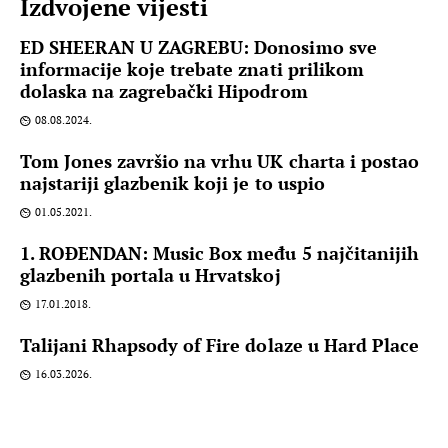
Izdvojene vijesti
ED SHEERAN U ZAGREBU: Donosimo sve
informacije koje trebate znati prilikom
dolaska na zagrebački Hipodrom
08.08.2024.
Tom Jones završio na vrhu UK charta i postao
najstariji glazbenik koji je to uspio
01.05.2021.
1. ROĐENDAN: Music Box među 5 najčitanijih
glazbenih portala u Hrvatskoj
17.01.2018.
Talijani Rhapsody of Fire dolaze u Hard Place
16.03.2026.