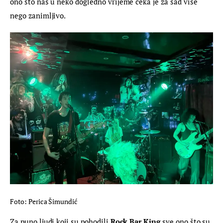
ono što nas u neko dogledno vrijeme čeka je za sad više 
nego zanimljivo.
Foto: Perica Šimundić
Za puno ljudi koji su pohodili 
Rock Bar King
 sve ono što su 