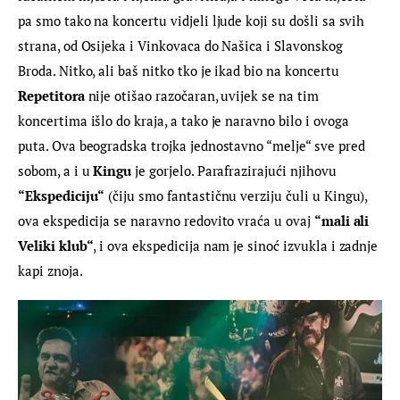
pa smo tako na koncertu vidjeli ljude koji su došli sa svih 
strana, od Osijeka i Vinkovaca do Našica i Slavonskog 
Broda. Nitko, ali baš nitko tko je ikad bio na koncertu 
Repetitora
 nije otišao razočaran, uvijek se na tim 
koncertima išlo do kraja, a tako je naravno bilo i ovoga 
puta. Ova beogradska trojka jednostavno “melje“ sve pred 
sobom, a i u 
Kingu
 je gorjelo. Parafrazirajući njihovu 
“Ekspediciju“
 (čiju smo fantastičnu verziju čuli u Kingu), 
ova ekspedicija se naravno redovito vraća u ovaj 
“mali ali 
Veliki klub“
, i ova ekspedicija nam je sinoć izvukla i zadnje 
kapi znoja.