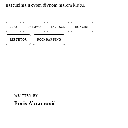
nastupima u ovom divnom malom klubu.
2022
ĐAKOVO
IZVJEŠĆE
KONCERT
REPETITOR
ROCK BAR KING
WRITTEN BY
Boris Abramović