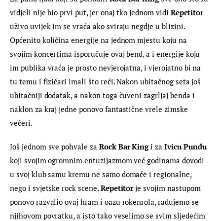
vidjeli nije bio prvi put, jer onaj tko jednom vidi 
Repetitor
uživo uvijek im se vraća ako sviraju negdje u blizini. 
Općenito količina energije na jednom mjestu koju na 
svojim koncertima isporučuje ovaj bend, a i energije koju 
im publika vraća je prosto nevjerojatna, i vjerojatno bi na 
tu temu i fizičari imali što reći. Nakon ubitačnog seta još 
ubitačniji dodatak, a nakon toga čuveni zagrljaj benda i 
naklon za kraj jedne ponovo fantastične vrele zimske 
večeri.
Još jednom sve pohvale za 
Rock Bar King
 i za 
Ivicu Pundu
koji svojim ogromnim entuzijazmom već godinama dovodi 
u svoj klub samu kremu ne samo domaće i regionalne, 
nego i svjetske rock scene. 
Repetitor
 je svojim nastupom 
ponovo razvalio ovaj hram i oazu rokenrola, radujemo se 
njihovom povratku, a isto tako veselimo se svim sljedećim 