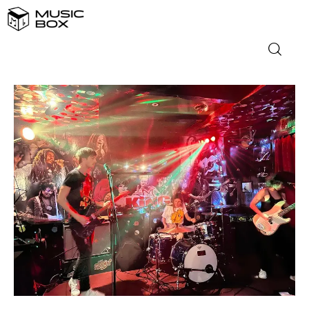
NASLOVNICA
DOMAĆA GLAZBA
STRANA GLAZBA
FILM
MUSIC BOX