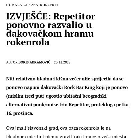
DOMAĆA GLAZBA
KONCERTI
IZVJEŠĆE: Repetitor
ponovno razvalio u
đakovačkom hramu
rokenrola
AUTOR
BORIS ABRAMOVIĆ
20.12.2022.
Niti relativno hladna i kišna večer nije spriječila da se 
ponovo napuni đakovački Rock Bar King koji je ponovo 
(mislim treći put) ugostio ubitačni beogradski 
alternativni punk/noise trio Repetitor, protekloga petka, 
16. prosinca.
Ovaj mali slavonski grad, ova oaza rokenrola je na 
idealnom mjestu i njemu gravitiraju i mnogo veća mjesta 