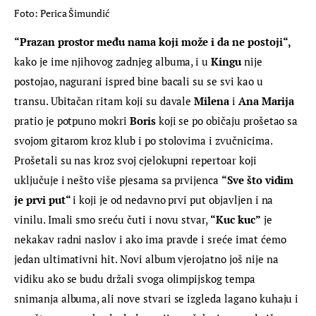
Foto: Perica Šimundić
“Prazan prostor među nama koji može i da ne postoji“, 
kako je ime njihovog zadnjeg albuma, i u
 Kingu
 nije 
postojao, nagurani ispred bine bacali su se svi kao u 
transu. Ubitačan ritam koji su davale 
Milena
 i 
Ana Marija
pratio je potpuno mokri 
Boris
 koji se po običaju prošetao sa 
svojom gitarom kroz klub i po stolovima i zvučnicima. 
Prošetali su nas kroz svoj cjelokupni repertoar koji 
uključuje i nešto više pjesama sa prvijenca 
“Sve što vidim 
je prvi put“ 
i koji je od nedavno prvi put objavljen i na 
vinilu. Imali smo sreću čuti i novu stvar, 
“Kuc kuc”
 je 
nekakav radni naslov i ako ima pravde i sreće imat ćemo 
jedan ultimativni hit. Novi album vjerojatno još nije na 
vidiku ako se budu držali svoga olimpijskog tempa 
snimanja albuma, ali nove stvari se izgleda lagano kuhaju i 