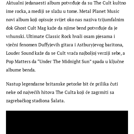
Aktualni jedanaesti album potvrđuje da su The Cult kultno 
ime rocka, a mediji se slažu u tome. Metal Planet Music 
novi album koji opisuje svijet oko nas naziva trijumfalnim 
dok Ghost Cult Mag kaže da njime bend potvrđuje da je 
vrhunski. Ultimate Classic Rock hvali osam pjesama i 
vječni fenomen Duffyjevih gitara i Astburyjevog baritona, 
Louder Sound kaže da se Cult vraća najboljoj verziji sebe, a 
Pop Matters da “Under The Midnight Sun” spada u ključne 
albume benda.
Nastup legendarne britanske petorke bit će prilika čuti 
neke od najvećih hitova The Culta koji će zagrmiti sa 
zagrebačkog stadiona Šalata.