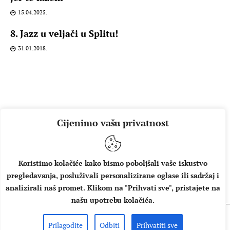
15.04.2025.
8. Jazz u veljači u Splitu!
31.01.2018.
Cijenimo vašu privatnost
Koristimo kolačiće kako bismo poboljšali vaše iskustvo
pregledavanja, posluživali personalizirane oglase ili sadržaj i
O NAMA
IMPRESSUM
UVJETI KORIŠTENJA
analizirali naš promet. Klikom na "Prihvati sve", pristajete na
našu upotrebu kolačića.
Prilagodite
Odbiti
Prihvatiti sve
Copyright © 2026 Music Box - All rights reserved.