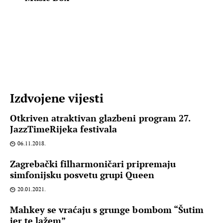
Izdvojene vijesti
Otkriven atraktivan glazbeni program 27.
JazzTimeRijeka festivala
06.11.2018.
Zagrebački filharmoničari pripremaju
simfonijsku posvetu grupi Queen
20.01.2021.
Mahkey se vraćaju s grunge bombom “Šutim
jer te lažem”