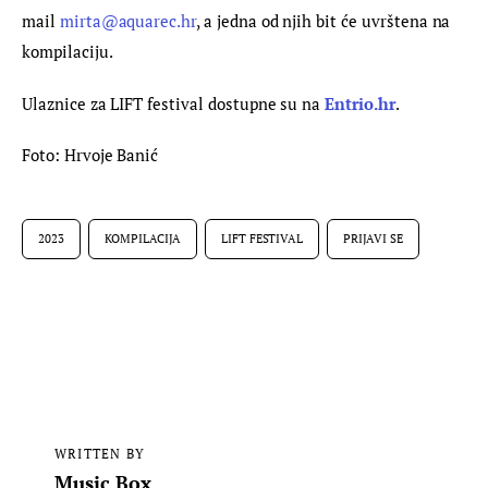
mail 
mirta@aquarec.hr
, a jedna od njih bit će uvrštena na 
kompilaciju.
Ulaznice za LIFT festival dostupne su na 
Entrio.hr
.
Foto: Hrvoje Banić
2023
KOMPILACIJA
LIFT FESTIVAL
PRIJAVI SE
WRITTEN BY
Music Box