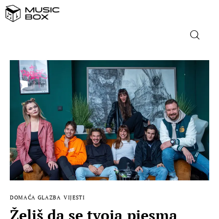
NASLOVNICA
DOMAĆA GLAZBA
STRANA GLAZBA
FILM
MUSIC BOX
DOMAĆA GLAZBA
VIJESTI
Želiš da se tvoja pjesma