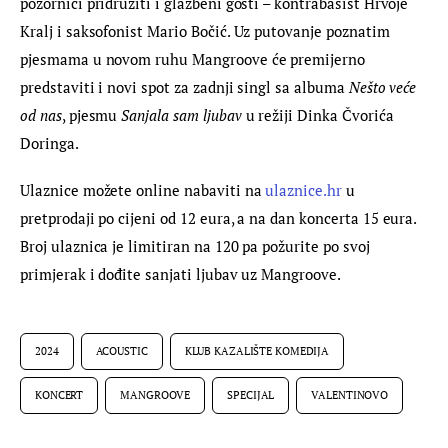
pozornici pridružiti i glazbeni gosti – kontrabasist Hrvoje 
Kralj i saksofonist Mario Bočić. Uz putovanje poznatim 
pjesmama u novom ruhu Mangroove će premijerno 
predstaviti i novi spot za zadnji singl sa albuma 
Nešto veće 
od nas
, pjesmu 
Sanjala sam ljubav 
u režiji Dinka Čvorića 
Doringa.
Ulaznice možete online nabaviti na 
ulaznice.hr
 u 
pretprodaji po cijeni od 12 eura, a na dan koncerta 15 eura. 
Broj ulaznica je limitiran na 120 pa požurite po svoj 
primjerak i dođite sanjati ljubav uz Mangroove.
2024
ACOUSTIC
KLUB KAZALIŠTE KOMEDIJA
KONCERT
MANGROOVE
SPECIJAL
VALENTINOVO