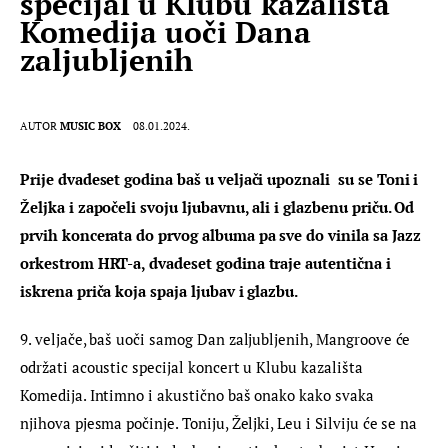
specijal u Klubu kazališta
Komedija uoči Dana
zaljubljenih
AUTOR
MUSIC BOX
08.01.2024.
Prije dvadeset godina baš u veljači upoznali  su se Toni i 
Željka i započeli svoju ljubavnu, ali i glazbenu priču. Od 
prvih koncerata do prvog albuma pa sve do vinila sa Jazz 
orkestrom HRT-a, dvadeset godina traje autentična i 
iskrena priča koja spaja ljubav i glazbu.
9. veljače, baš uoči samog Dan zaljubljenih, Mangroove će 
održati acoustic specijal koncert u Klubu kazališta 
Komedija. Intimno i akustično baš onako kako svaka 
njihova pjesma počinje. Toniju, Željki, Leu i Silviju će se na 