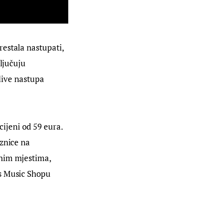
estala nastupati, 
ljučuju 
live nastupa 
cijeni od 59 eura. 
znice na 
nim mjestima, 
s Music Shopu 