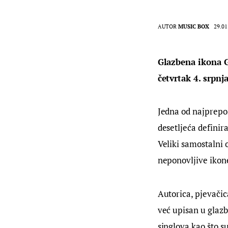
AUTOR
MUSIC BOX
29.01
Glazbena ikona G
četvrtak 4. srpnj
Jedna od najprepoz
desetljeća definir
Veliki samostalni o
neponovljive ikon
Autorica, pjevačic
već upisan u glaz
singlova kao što su