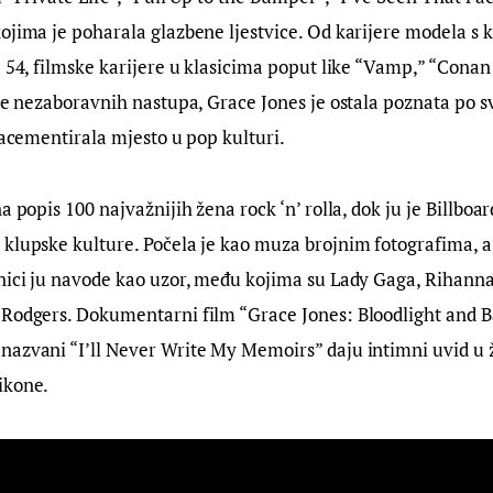
ojima je poharala glazbene ljestvice. Od karijere modela s 
a 54, filmske karijere u klasicima poput like “Vamp,” “Conan 
 te nezaboravnih nastupa, Grace Jones je ostala poznata po s
 zacementirala mjesto u pop kulturi.
a popis 100 najvažnijih žena rock ‘n’ rolla, dok ju je Billbo
klupske kulture. Počela je kao muza brojnim fotografima, a 
nici ju navode kao uzor, među kojima su Lady Gaga, Rihanna,
 Rodgers. Dokumentarni film “Grace Jones: Bloodlight and B
azvani “I’ll Never Write My Memoirs” daju intimni uvid u ž
ikone.