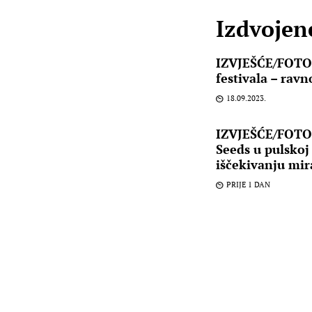
Izdvojene
IZVJEŠĆE/FOTO:
festivala – rav
18.09.2023.
IZVJEŠĆE/FOTO:
Seeds u pulskoj 
iščekivanju mir
PRIJE 1 DAN