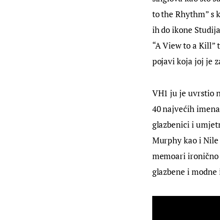
to the Rhythm” s k
ih do ikone Studij
“A View to a Kill”
pojavi koja joj je
VH1 ju je uvrstio n
40 najvećih imena 
glazbenici i umjet
Murphy kao i Nile
memoari ironično n
glazbene i modne 