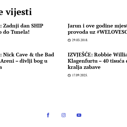
 vijesti
 Zadnji dan SHIP
Jarun i ove godine mje
no do Tunela!
provoda uz #WELOVESO
29.03.2018.
 Nick Cave & the Bad
IZVJEŠĆE: Robbie Willi
Areni – divlji bog u
Klagenfurtu – 40 tisuća
a
kralja zabave
17.09.2025.