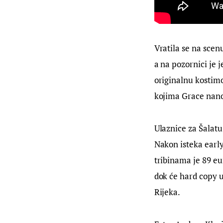
Vratila se na scen
a na pozornici je 
originalnu kostimog
kojima Grace nano
Ulaznice za Šalatu 
Nakon isteka early
tribinama je 89 e
dok će hard copy 
Rijeka.