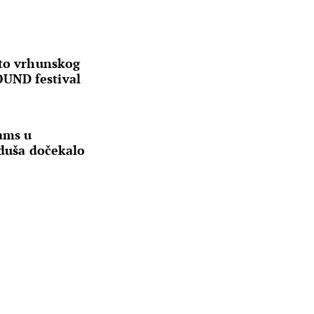
sto vrhunskog
UND festival
ams u
 duša dočekalo