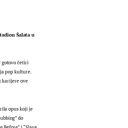
tadion Šalata u 
gotovo četiri 
ja pop kulture. 
k karijere ove 
ila opus koji je 
lubbing” do 
e Before” i “Slave 