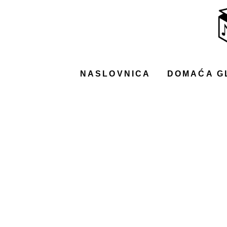
NASLOVNICA
DOMAĆA GLAZBA
STRANA GLAZBA
NASLOVNICA
DOMAĆA G
FILM
MUSIC BOX