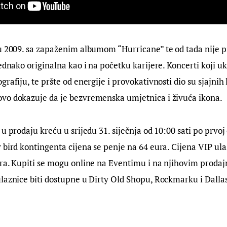
u 2009. sa zapaženim albumom “Hurricane” te od tada nije pr
jednako originalna kao i na početku karijere. Koncerti koji uk
rafiju, te pršte od energije i provokativnosti dio su sjajnih 
vo dokazuje da je bezvremenska umjetnica i živuća ikona.
u prodaju kreću u srijedu 31. siječnja od 10:00 sati po prvoj 
 bird kontingenta cijena se penje na 64 eura. Cijena VIP ula
ura. Kupiti se mogu online na Eventimu i na njihovim prodaj
ulaznice biti dostupne u Dirty Old Shopu, Rockmarku i Dalla