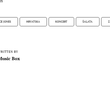
in
CE JONES
HRVATSKA
KONCERT
ŠALATA
Z
RITTEN BY
Music Box