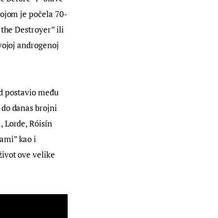
kojom je počela 70-
the Destroyer” ili 
vojoj androgenoj 
ard postavio među 
do danas brojni 
 Lorde, Róisín 
ami” kao i 
ivot ove velike 