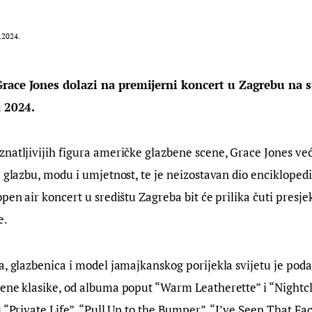
.2024.
race Jones dolazi na premijerni koncert u Zagrebu na s
a 2024.
natljivijih figura američke glazbene scene, Grace Jones već 
a glazbu, modu i umjetnost, te je neizostavan dio enciklopedi
pen air koncert u središtu Zagreba bit će prilika čuti presje
e.
a, glazbenica i model jamajkanskog porijekla svijetu je podar
bene klasike, od albuma poput “Warm Leatherette” i “Nightc
 “Private Life”, “Pull Up to the Bumper”, “I’ve Seen That Fac