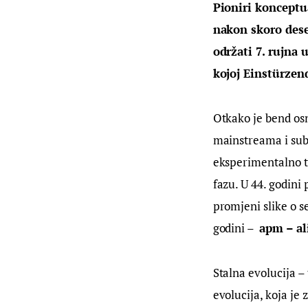
Pioniri konceptu
nakon skoro dese
održati 7. rujna 
kojoj Einstürzen
Otkako je bend os
mainstreama i sub
eksperimentalno ter
fazu. U 44. godini 
promjeni slike o se
godini –  
apm – al
Stalna evolucija –
evolucija, koja j