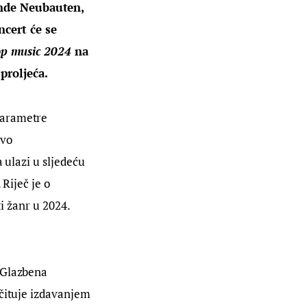
ende Neubauten, 
cert će se 
op music 2024
 na 
proljeća.
parametre 
vo 
 ulazi u sljedeću 
Riječ je o 
i žanr u 2024. 
 Glazbena 
očituje izdavanjem 