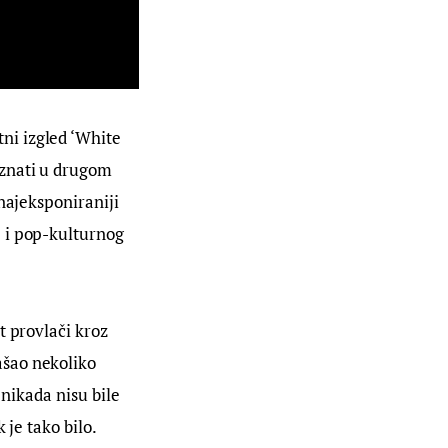
i izgled ‘White 
oznati u drugom 
najeksponiraniji 
 i pop-kulturnog 
t provlači kroz 
šao nekoliko 
 nikada nisu bile 
je tako bilo. 