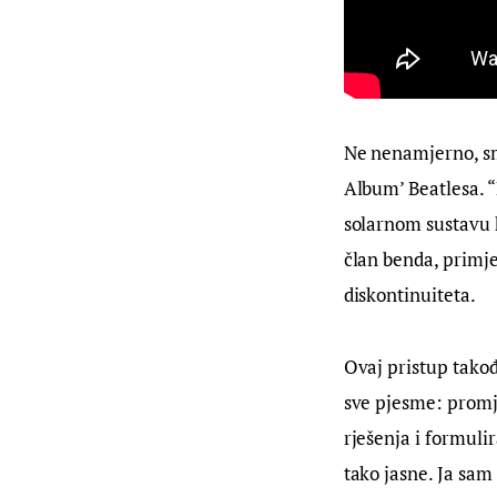
Ne nenamjerno, sm
Album’ Beatlesa. 
solarnom sustavu k
član benda, primje
diskontinuiteta.
Ovaj pristup takođ
sve pjesme: promj
rješenja i formulir
tako jasne. Ja sam 