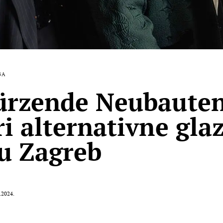
BA
ürzende Neubauten
ri alternativne gla
 u Zagreb
.2024.