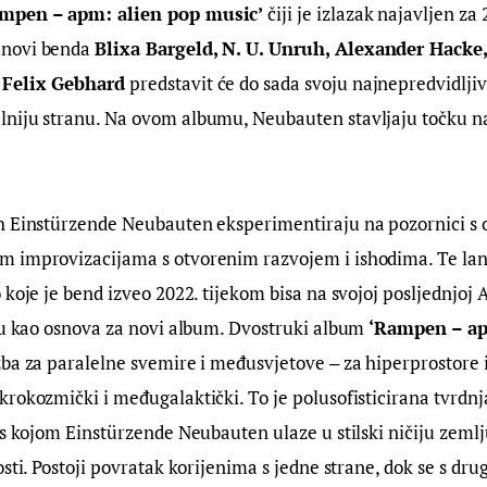
mpen – apm: alien pop music’
 čiji je izlazak najavljen za 
novi benda 
Blixa Bargeld, N. U. Unruh, Alexander Hacke,
 Felix Gebhard
 predstavit će do sada svoju najnepredvidljivi
niju stranu. Na ovom albumu, Neubauten stavljaju točku n
h Einstürzende Neubauten eksperimentiraju na pozornici s o
 improvizacijama s otvorenim razvojem i ishodima. Te lan
 koje je bend izveo 2022. tijekom bisa na svojoj posljednjoj A
su kao osnova za novi album. Dvostruki album 
‘Rampen – ap
zba za paralelne svemire i međusvjetove ‒ za hiperprostore
rokozmički i međugalaktički. To je polusofisticirana tvrdnja
 s kojom Einstürzende Neubauten ulaze u stilski ničiju zeml
sti. Postoji povratak korijenima s jedne strane, dok se s dru