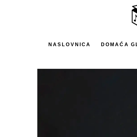
NASLOVNICA
DOMAĆA GLAZBA
STRANA GLAZBA
NASLOVNICA
DOMAĆA G
FILM
MUSIC BOX