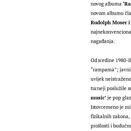
novog albuma 
‘Ra
novom albumu čla
Rudolph Moser i
najnekonvencional
nagađanja.
Od sredine 1980-i
“rampama”; javnim
uvijek neistraženo
turneji poslužile 
music’
 je pop gla
Istovremeno je mik
fizikalnih zakona,
prošlosti i budućno