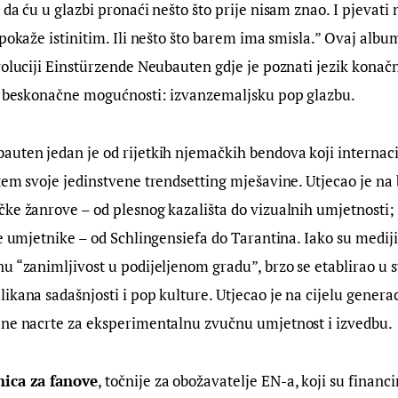
 da ću u glazbi pronaći nešto što prije nisam znao. I pjevati 
 pokaže istinitim. Ili nešto što barem ima smisla.” Ovaj albu
voluciji Einstürzende Neubauten gdje je poznati jezik konač
e, beskonačne mogućnosti: izvanzemaljsku pop glazbu.​
uten jedan je od rijetkih njemačkih bendova koji internaci
tem svoje jedinstvene trendsetting mješavine. Utjecao je na
ke žanrove – od plesnog kazališta do vizualnih umjetnosti; 
ke umjetnike – od Schlingensiefa do Tarantina. Iako su mediji
u “zanimljivost u podijeljenom gradu”, brzo se etablirao u s
ikana sadašnjosti i pop kulture. Utjecao je na cijelu generaci
ane nacrte za eksperimentalnu zvučnu umjetnost i izvedbu.
nica za fanove
, točnije za obožavatelje EN-a, koji su financi