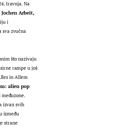
24. travnja. Na 
 Jochen Arbeit, 
ju i 
a sva zvučna 
nim što nazivaju 
sirne rampe u još 
lles in Allem 
m: alien pop 
 i međuzone. 
 izvan svih 
ju između 
ge strane 