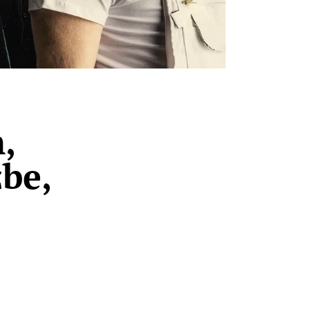
,
zbe,