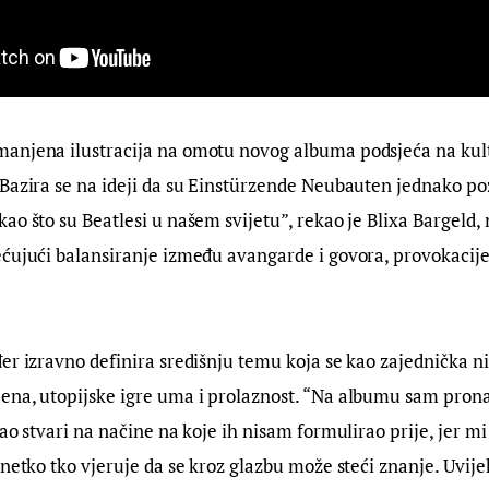
anjena ilustracija na omotu novog albuma podsjeća na kultn
“Bazira se na ideji da su Einstürzende Neubauten jednako p
ao što su Beatlesi u našem svijetu”, rekao je Blixa Bargeld, 
ćujući balansiranje između avangarde i govora, provokacije
er izravno definira središnju temu koja se kao zajednička ni
ena, utopijske igre uma i prolaznost. “Na albumu sam prona
ao stvari na načine na koje ih nisam formulirao prije, jer mi
netko tko vjeruje da se kroz glazbu može steći znanje. Uvijek 