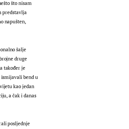
nešto što nisam 
m predstavlja 
no napušten, 
onalno šalje 
 brojne druge 
a također je 
 ismijavali bend u 
vijetu kao jedan 
ju, a čak i danas 
rali posljednje 