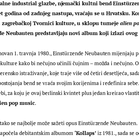
alne industrial glazbe, njemački kultni bend Einstürz
t godina od zadnjeg nastupa, vraćaju se u Hrvatsku. Kon
u zagrebačkoj Tvornici kulture, u sklopu turneje 
alien p
de Neubauten predstavljaju novi album koji izlazi ovog 
novan 1. travnja 1980., Einstürzende Neubauten mijenjaju 
kulture kako bi nečujno učinili čujnim – možda i nečujno. O
ensko istraživanje, koje traje više od četiri desetljeća, sada
postojanja bend se vraća svojim korijenima i redefinira sebe. 
bi, za koju je ovaj berlinski kvintet plus jedan kreirao vlastit
ien pop music
.
 tako se najbolje može sažeti opus Einstürzende Neubauten.
e započela debitantskim albumom 
‘Kollaps’
 iz 1981., sada se 