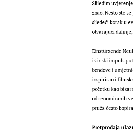
Slijedim uvjerenje
znao. Nešto što se
sljedeći korak u e
otvarajući daljnj
Einstürzende Neuba
istinski impuls pu
bendove i umjetnič
inspirirao i films
početku kao bizarn
od renomiranih vel
pruža često kopir
Pretprodaja ulaz