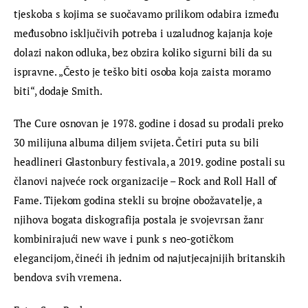
tjeskoba s kojima se suočavamo prilikom odabira između 
međusobno isključivih potreba i uzaludnog kajanja koje 
dolazi nakon odluka, bez obzira koliko sigurni bili da su 
ispravne. „Često je teško biti osoba koja zaista moramo 
biti“, dodaje Smith.
The Cure osnovan je 1978. godine i dosad su prodali preko 
30 milijuna albuma diljem svijeta. Četiri puta su bili 
headlineri Glastonbury festivala, a 2019. godine postali su 
članovi najveće rock organizacije – Rock and Roll Hall of 
Fame. Tijekom godina stekli su brojne obožavatelje, a 
njihova bogata diskografija postala je svojevrsan žanr 
kombinirajući new wave i punk s neo-gotičkom 
elegancijom, čineći ih jednim od najutjecajnijih britanskih 
bendova svih vremena.