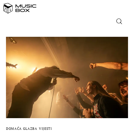
NASLOVNICA
DOMAĆA GLAZBA
STRANA GLAZBA
FILM
MUSIC BOX
DOMAĆA GLAZBA
VIJESTI