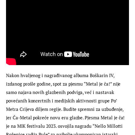
Nakon hvaljenog i nagrađivanog albuma Boškarin IV, 
izdanog prošle godine, spot za pjesmu “Metal je ča!” nije 
samo najava novih glazbenih podviga, već i nastavak 
povećanih koncertnih i medijskih aktivnosti grupe Po’ 
Metra Crijeva diljem regije. Budite spremni za uzbuđenje, 
jer Ča-Metal pokreće novu eru glazbe. Pjesma Metal je ča! 
je na MIK festivalu 2023. osvojila nagradu “Nello Millotti 
Roženice radija Pule” za najbolje ukomponiran istarski 