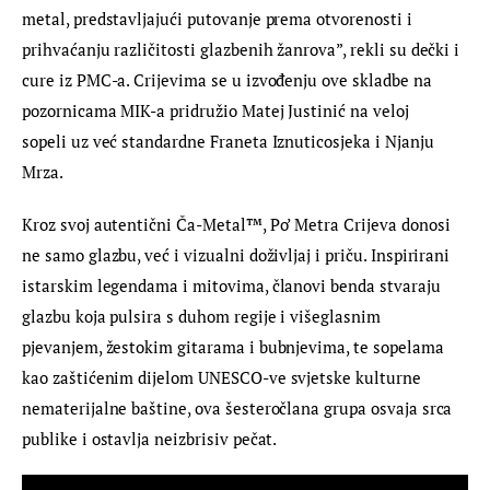
metal, predstavljajući putovanje prema otvorenosti i 
prihvaćanju različitosti glazbenih žanrova”, rekli su dečki i 
cure iz PMC-a. Crijevima se u izvođenju ove skladbe na 
pozornicama MIK-a pridružio Matej Justinić na veloj 
sopeli uz već standardne Franeta Iznuticosjeka i Njanju 
Mrza.
Kroz svoj autentični Ča-Metal™, Po’ Metra Crijeva donosi 
ne samo glazbu, već i vizualni doživljaj i priču. Inspirirani 
istarskim legendama i mitovima, članovi benda stvaraju 
glazbu koja pulsira s duhom regije i višeglasnim 
pjevanjem, žestokim gitarama i bubnjevima, te sopelama 
kao zaštićenim dijelom UNESCO-ve svjetske kulturne 
nematerijalne baštine, ova šesteročlana grupa osvaja srca 
publike i ostavlja neizbrisiv pečat.