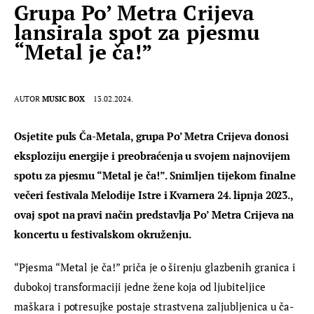
Grupa Po’ Metra Crijeva
lansirala spot za pjesmu
“Metal je ča!”
AUTOR
MUSIC BOX
13.02.2024.
Osjetite puls Ča-Metala, grupa Po’ Metra Crijeva donosi 
eksploziju energije i preobraćenja u svojem najnovijem 
spotu za pjesmu “Metal je ča!”. Snimljen tijekom finalne 
večeri festivala Melodije Istre i Kvarnera 24. lipnja 2023., 
ovaj spot na pravi način predstavlja Po’ Metra Crijeva na 
koncertu u festivalskom okruženju.
“Pjesma “Metal je ča!” priča je o širenju glazbenih granica i 
dubokoj transformaciji jedne žene koja od ljubiteljice 
maškara i potresujke postaje strastvena zaljubljenica u ča-