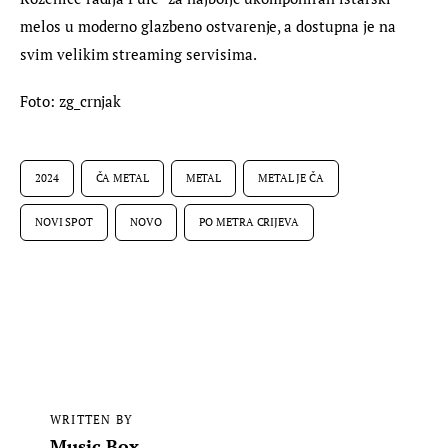
melos u moderno glazbeno ostvarenje, a dostupna je na 
svim velikim streaming servisima.
Foto: zg_crnjak
2024
ČA METAL
METAL
METAL JE ČA
NOVI SPOT
NOVO
PO METRA CRIJEVA
WRITTEN BY
Music Box