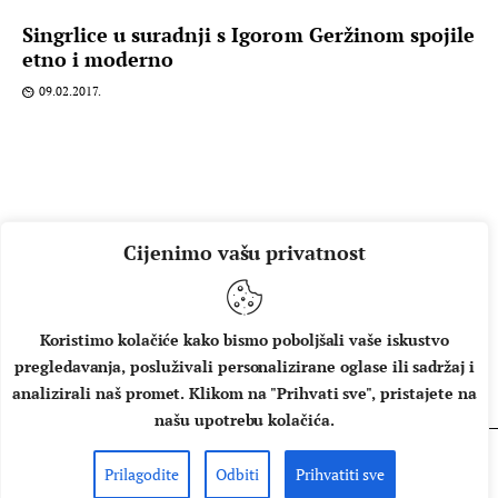
Singrlice u suradnji s Igorom Geržinom spojile
etno i moderno
09.02.2017.
Cijenimo vašu privatnost
Koristimo kolačiće kako bismo poboljšali vaše iskustvo
pregledavanja, posluživali personalizirane oglase ili sadržaj i
O NAMA
IMPRESSUM
UVJETI KORIŠTENJA
analizirali naš promet. Klikom na "Prihvati sve", pristajete na
našu upotrebu kolačića.
Prilagodite
Odbiti
Prihvatiti sve
Copyright © 2026 Music Box - All rights reserved.