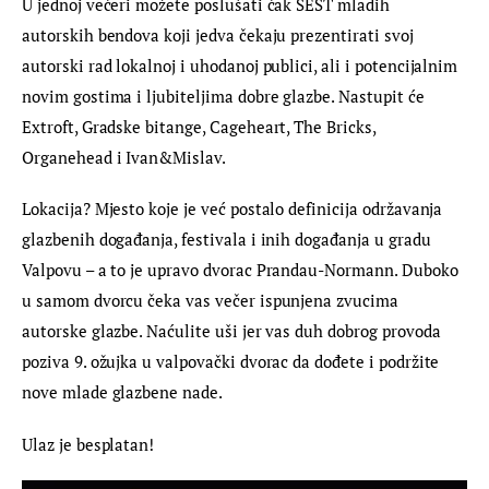
U jednoj večeri možete poslušati čak ŠEST mladih 
autorskih bendova koji jedva čekaju prezentirati svoj 
autorski rad lokalnoj i uhodanoj publici, ali i potencijalnim 
novim gostima i ljubiteljima dobre glazbe. Nastupit će 
Extroft, Gradske bitange, Cageheart, The Bricks, 
Organehead i Ivan&Mislav.
Lokacija? Mjesto koje je već postalo definicija održavanja 
glazbenih događanja, festivala i inih događanja u gradu 
Valpovu – a to je upravo dvorac Prandau-Normann. Duboko 
u samom dvorcu čeka vas večer ispunjena zvucima 
autorske glazbe. Naćulite uši jer vas duh dobrog provoda 
poziva 9. ožujka u valpovački dvorac da dođete i podržite 
nove mlade glazbene nade.
Ulaz je besplatan!