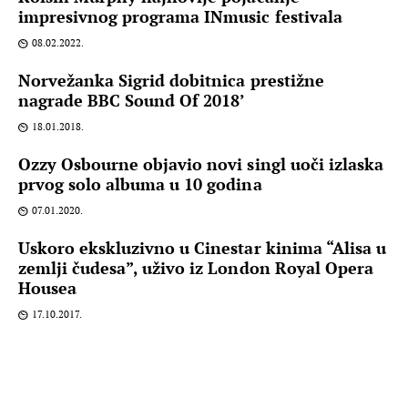
impresivnog programa INmusic festivala
08.02.2022.
Norvežanka Sigrid dobitnica prestižne
nagrade BBC Sound Of 2018’
18.01.2018.
Ozzy Osbourne objavio novi singl uoči izlaska
prvog solo albuma u 10 godina
07.01.2020.
Uskoro ekskluzivno u Cinestar kinima “Alisa u
zemlji čudesa”, uživo iz London Royal Opera
Housea
17.10.2017.