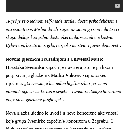
„Riječ je se o jednom self-made uratku, dosta psihodeličnom i 
interesantnom. Mislim da ide super uz samu pjesmu i da to sve 
skupa djeluje kao jedno dosta okej audio-vizualno iskustvo. 
Uglavnom, bacite uho, grlo, nos, oko na stvar i javite dojmove!“.
Novom pjesmom i suradnjom s Universal Music 
Hrvatska Svemirko 
započinje novu eru, što je prilikom 
potpisivanja glazbenik 
Marko Vuković
 sjajno sažeo 
riječima: 
„Universal je bio jedini logičan izbor jer su mi 
ponudili ugovor za teritorij svijeta – i svemira. Skupa lansiramo 
moje novo glazbeno poglavlje!“.
Nova glazba ujedno je uvod i u nove koncertne aktivnosti 
koje grupa Svemirko započinje koncertom u Zagrebu! U 