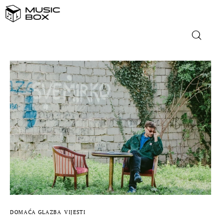
NASLOVNICA
DOMAĆA GLAZBA
STRANA GLAZBA
FILM
MUSIC BOX
DOMAĆA GLAZBA
VIJESTI