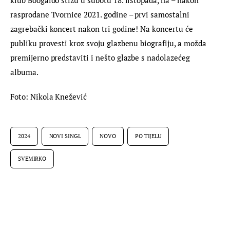
klub Boogaloo stižu u subotu 18. listopada, na – nakon 
rasprodane Tvornice 2021. godine – prvi samostalni 
zagrebački koncert nakon tri godine! Na koncertu će 
publiku provesti kroz svoju glazbenu biografiju, a možda 
premijerno predstaviti i nešto glazbe s nadolazećeg 
albuma.
Foto: Nikola Knežević
2024
NOVI SINGL
NOVO
PO TIJELU
SVEMIRKO