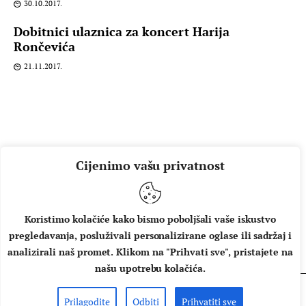
30.10.2017.
Dobitnici ulaznica za koncert Harija
Rončevića
21.11.2017.
Cijenimo vašu privatnost
Koristimo kolačiće kako bismo poboljšali vaše iskustvo
pregledavanja, posluživali personalizirane oglase ili sadržaj i
O NAMA
IMPRESSUM
UVJETI KORIŠTENJA
analizirali naš promet. Klikom na "Prihvati sve", pristajete na
našu upotrebu kolačića.
Prilagodite
Odbiti
Prihvatiti sve
Copyright © 2026 Music Box - All rights reserved.