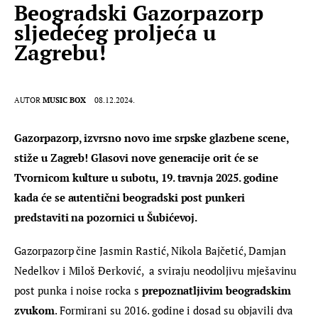
Beogradski Gazorpazorp
sljedećeg proljeća u
Zagrebu!
AUTOR
MUSIC BOX
08.12.2024.
Gazorpazorp, izvrsno novo ime srpske glazbene scene, 
stiže u Zagreb! Glasovi nove generacije orit će se 
Tvornicom kulture u subotu, 19. travnja 2025. godine 
kada će se autentični beogradski post punkeri 
predstaviti na pozornici u Šubićevoj.
Gazorpazorp čine Jasmin Rastić, Nikola Bajčetić, Damjan 
Nedelkov i Miloš Đerković,  a sviraju neodoljivu mješavinu 
post punka i noise rocka s 
prepoznatljivim beogradskim 
zvukom
. Formirani su 2016. godine i dosad su objavili dva 