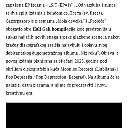
zapažena EP izdanja – „S/T (EP#1)“ i „Od vazduha i sunca“ 
te dva split izdanja s bendom св. Псета (sv. Pseta). 
Gazorpazorp je pjesmama „Moja devojka“ i „Proleće“ 
obogatio obje 
Hali Gali kompilacije
 koje predstavljaju 
sukus najjačih novih snaga srpske glazbene scene, a nakon 
kraćeg diskografskog zatišja najavljuju i objavu svog 
debitantskog dugometražnog albuma „Niz reku“. Objava je 
novog izdanja planirana za siječanj 2025. godine pod 
okriljem diskografskih kuća Moonlee Records (Ljubljana) i 
Pop Depresija / Pop Depression (Beograd). Na albumu će se 
nalaziti osam pjesama, a njime će predstaviti i novu 
kreativnu eru.