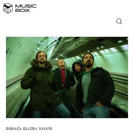
NASLOVNICA
DOMAĆA GLAZBA
STRANA GLAZBA
FILM
MUSIC BOX
DOMAĆA GLAZBA
NAJAVE