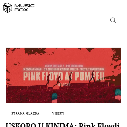
NASLOVNICA
DOMAĆA GLAZBA
STRANA GLAZBA
FILM
MUSIC BOX
STRANA GLAZBA
VIJESTI
USKORO U KINIMA: Pink Floydi