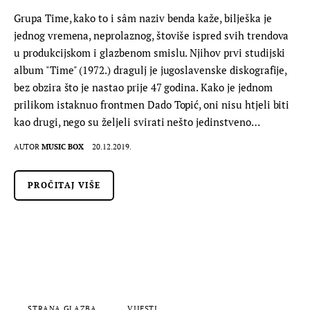
Grupa Time, kako to i sâm naziv benda kaže, bilješka je
jednog vremena, neprolaznog, štoviše ispred svih trendova
u produkcijskom i glazbenom smislu. Njihov prvi studijski
album "Time" (1972.) dragulj je jugoslavenske diskografije,
bez obzira što je nastao prije 47 godina. Kako je jednom
prilikom istaknuo frontmen Dado Topić, oni nisu htjeli biti
kao drugi, nego su željeli svirati nešto jedinstveno…
AUTOR
MUSIC BOX
20.12.2019.
PROČITAJ VIŠE
STRANA GLAZBA
VIJESTI