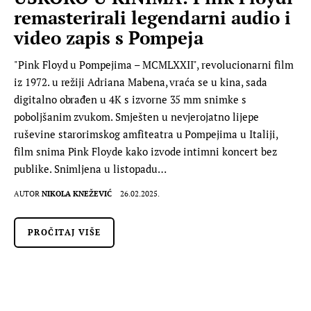
remasterirali legendarni audio i
video zapis s Pompeja
"Pink Floyd u Pompejima – MCMLXXII", revolucionarni film
iz 1972. u režiji Adriana Mabena, vraća se u kina, sada
digitalno obrađen u 4K s izvorne 35 mm snimke s
poboljšanim zvukom. Smješten u nevjerojatno lijepe
ruševine starorimskog amfiteatra u Pompejima u Italiji,
film snima Pink Floyde kako izvode intimni koncert bez
publike. Snimljena u listopadu…
AUTOR
NIKOLA KNEŽEVIĆ
26.02.2025.
PROČITAJ VIŠE