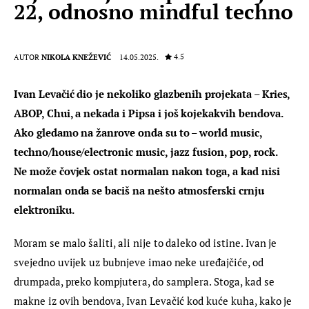
22, odnosno mindful techno
4.5
AUTOR
NIKOLA KNEŽEVIĆ
14.05.2025.
Ivan Levačić dio je nekoliko glazbenih projekata – Kries, 
ABOP, Chui, a nekada i Pipsa i još kojekakvih bendova. 
Ako gledamo na žanrove onda su to – world music, 
techno/house/electronic music, jazz fusion, pop, rock. 
Ne može čovjek ostat normalan nakon toga, a kad nisi 
normalan onda se baciš na nešto atmosferski crnju 
elektroniku.
Moram se malo šaliti, ali nije to daleko od istine. Ivan je 
svejedno uvijek uz bubnjeve imao neke uređajčiće, od 
drumpada, preko kompjutera, do samplera. Stoga, kad se 
makne iz ovih bendova, Ivan Levačić kod kuće kuha, kako je 