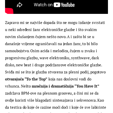
Zapravo mi se najviše dopada što ne mogu izdanje svrstati 
u neki određeni žanr elektroničke glazbe i što svakim 
novim slušanjem čujem nešto novo. A i zašto bi se u 
današnje vrijeme ograničavali na jedan žanr, to bi bilo 
samoubojstvo. Osim acida i melodica, čujem u zvuku i 
progresivnu glazbu, wave elektroniku, synthwave, dark 
disko, new beat i druge podržanrove elektroničke glazbe. 
Sviđa mi se što je glazba stvorena za plesni podij, pogotovo 
otvarajuća “To the Top”
 koja nas doslovni vodi do 
vrhunca. Nešto 
mračnija i dramatičnija “You Have It”
zadržava BPM-ove na plesnom grooveu, a čini mi se da 
ovdje koristi više blagodati sintesajzera i sekvencera. Kao 
da testira do koje će razine moći doći i koje će sve labirinte 