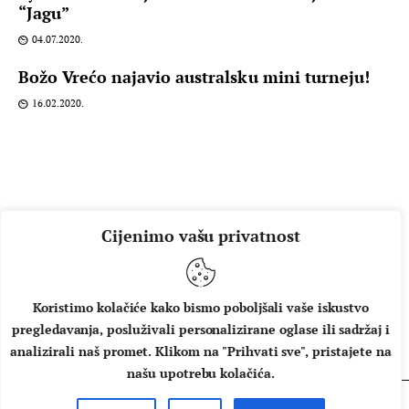
“Jagu”
04.07.2020.
Božo Vrećo najavio australsku mini turneju!
16.02.2020.
Cijenimo vašu privatnost
Koristimo kolačiće kako bismo poboljšali vaše iskustvo
pregledavanja, posluživali personalizirane oglase ili sadržaj i
O NAMA
IMPRESSUM
UVJETI KORIŠTENJA
analizirali naš promet. Klikom na "Prihvati sve", pristajete na
našu upotrebu kolačića.