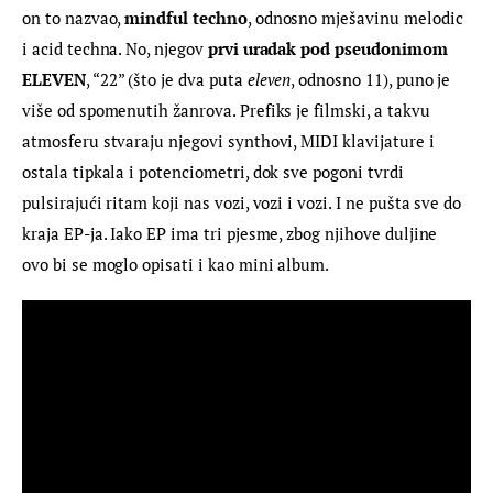
on to nazvao, 
mindful techno
, odnosno mješavinu melodic 
i acid techna. No, njegov 
prvi uradak pod pseudonimom 
ELEVEN
, “22” (što je dva puta 
eleven
, odnosno 11), puno je 
više od spomenutih žanrova. Prefiks je filmski, a takvu 
atmosferu stvaraju njegovi synthovi, MIDI klavijature i 
ostala tipkala i potenciometri, dok sve pogoni tvrdi 
pulsirajući ritam koji nas vozi, vozi i vozi. I ne pušta sve do 
kraja EP-ja. Iako EP ima tri pjesme, zbog njihove duljine 
ovo bi se moglo opisati i kao mini album.