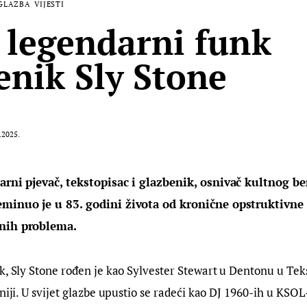
GLAZBA
VIJESTI
legendarni funk
enik Sly Stone
.2025.
arni pjevač, tekstopisac i glazbenik, osnivač kultnog be
eminuo je u 83. godini života od kronične opstruktivne 
nih problema. 
k, Sly Stone rođen je kao Sylvester Stewart u Dentonu u Teks
rniji. U svijet glazbe upustio se radeći kao DJ 1960-ih u KSOL