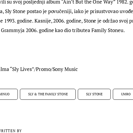
ili su svoj posljednji album “Ain’t But the One Way” 1982. 
, Sly Stone postao je povučeniji, iako je prisustvovao uvođ
e 1993. godine. Kasnije, 2006. godine, Stone je održao svoj p
i Grammyja 2006. godine kao dio tributea Family Stoneu.
filma “Sly Lives”/Promo/Sony Music
MINUO
SLY & THE FAMILY STONE
SLY STONE
UMRO
RITTEN BY