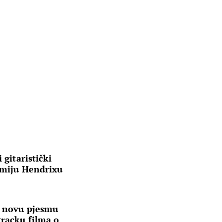
 gitaristički
imiju Hendrixu
a novu pjesmu
tracku filma o