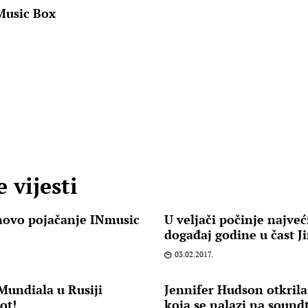
Music Box
 vijesti
novo pojačanje INmusic
U veljači počinje najveći
događaj godine u čast J
03.02.2017.
undiala u Rusiji
Jennifer Hudson otkril
ot!
koja se nalazi na sound