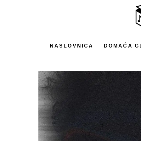
NASLOVNICA
DOMAĆA GLAZBA
STRANA GLAZBA
NASLOVNICA
DOMAĆA G
FILM
MUSIC BOX