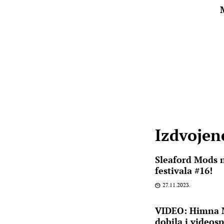
Izdvojene
Sleaford Mods 
festivala #16!
27.11.2023.
VIDEO: Himna M
dobila i videosp