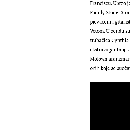
Franciscu. Ubrzo j
Family Stone. Ston
pjevačem i gitari
Vetom. U bendu su 
trubačica Cynthia 
ekstravagantnoj sc
Motown aranžmana.
onih koje se suoča