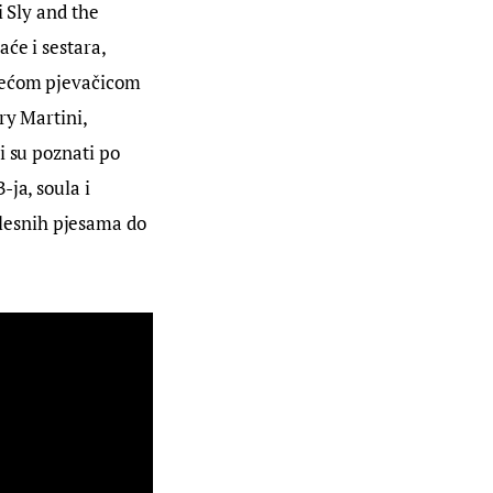
 Sly and the 
će i sestara, 
atećom pjevačicom 
ry Martini, 
i su poznati po 
ja, soula i 
lesnih pjesama do 