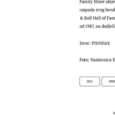
Family Stone objav
raspada svog benda
& Roll Hall of Fam
od 1987. na dodjel
Izvor: Pitchfork
Foto: Naslovnica 
2025
PRE
W