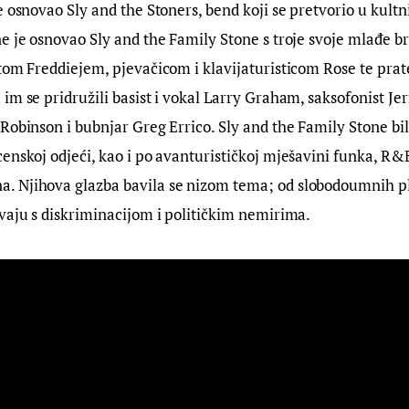
e osnovao Sly and the Stoners, bend koji se pretvorio u kultni
e je osnovao Sly and the Family Stone s troje svoje mlađe bra
stom Freddiejem, pjevačicom i klavijaturisticom Rose te pr
im se pridružili basist i vokal Larry Graham, saksofonist Jer
Robinson i bubnjar Greg Errico. Sly and the Family Stone bil
enskoj odjeći, kao i po avanturističkoj mješavini funka, R&B-
 Njihova glazba bavila se nizom tema; od slobodoumnih p
vaju s diskriminacijom i političkim nemirima.