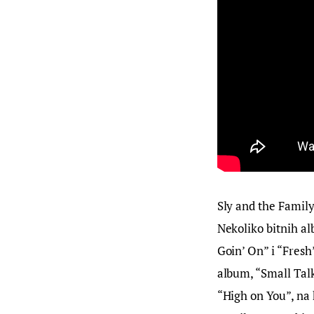
Sly and the Family
Nekoliko bitnih al
Goin’ On” i “Fresh”
album, “Small Talk
“High on You”, na 