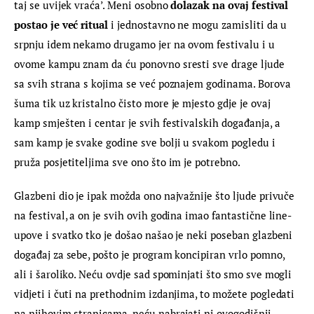
taj se uvijek vraća’. Meni osobno 
dolazak na ovaj festival 
postao je već ritual
 i jednostavno ne mogu zamisliti da u 
srpnju idem nekamo drugamo jer na ovom festivalu i u 
ovome kampu znam da ću ponovno sresti sve drage ljude 
sa svih strana s kojima se već poznajem godinama. Borova 
šuma tik uz kristalno čisto more je mjesto gdje je ovaj 
kamp smješten i centar je svih festivalskih događanja, a 
sam kamp je svake godine sve bolji u svakom pogledu i 
pruža posjetiteljima sve ono što im je potrebno.
Glazbeni dio je ipak možda ono najvažnije što ljude privuče 
na festival, a on je svih ovih godina imao fantastične line-
upove i svatko tko je došao našao je neki poseban glazbeni 
događaj za sebe, pošto je program koncipiran vrlo pomno, 
ali i šaroliko. Neću ovdje sad spominjati što smo sve mogli 
vidjeti i čuti na prethodnim izdanjima, to možete pogledati 
na njihovim stranicama, neću nabrajati ni ovogodišnji 