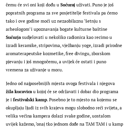
čemu će svi oni koji dođu u 
Sućuraj
 uživati. Puno je još 
popratnih programa za sve posjetitelje festivala pa ćemo 
tako i ove godine moći uz nezaobilaznu ‘šetnju s 
arheologom’ i upoznavanja bogate kulturne baštine 
Sućurja
 sudjelovati u nekoliko radionica kao recimo u 
izradi keramike, stripovima, vježbanju yoge, izradi prirodne 
aromaterapeutske kozmetike, free divingu, zborskom 
pjevanju i još mnogočemu, a uvijek će ostati i puno 
vremena za uživanje u moru.
Jedno od najposebnijih mjesta ovoga festivala i njegova 
žila kucavica
 u kojoj će se održavati i dobar dio programa 
je i 
festivalski kamp
. Posebno je to mjesto na kojemu se 
okupljaju ljudi iz svih krajeva mogu slobodno reći svijeta, a 
velika većina kampera dolazi svake godine, uostalom 
uvijek kažemo, ‘onaj tko jednom dođe na TAM TAM i u kamp 