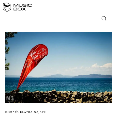
NASLOVNICA
DOMAĆA GLAZBA
STRANA GLAZBA
FILM
MUSIC BOX
DOMAĆA GLAZBA
NAJAVE