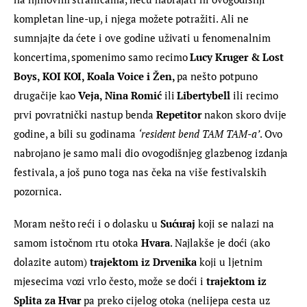
kompletan line-up, i njega možete potražiti. Ali ne 
sumnjajte da ćete i ove godine uživati u fenomenalnim 
koncertima, spomenimo samo recimo 
Lucy Kruger & Lost 
Boys, KOI KOI, Koala Voice i Žen, 
pa nešto potpuno 
drugačije kao 
Veja, Nina Romić
 ili 
Libertybell
 ili recimo 
prvi povratnički nastup benda 
Repetitor
 nakon skoro dvije 
godine, a bili su godinama 
‘resident bend TAM TAM-a’
. Ovo 
nabrojano je samo mali dio ovogodišnjeg glazbenog izdanja 
festivala, a još puno toga nas čeka na više festivalskih 
pozornica.
Moram nešto reći i o dolasku u 
Sućuraj
 koji se nalazi na 
samom istočnom rtu otoka 
Hvara
. Najlakše je doći (ako 
dolazite autom) 
trajektom iz
Drvenika
 koji u ljetnim 
mjesecima vozi vrlo često, može se doći i 
trajektom iz 
Splita za Hvar
 pa preko cijelog otoka (nelijepa cesta uz 