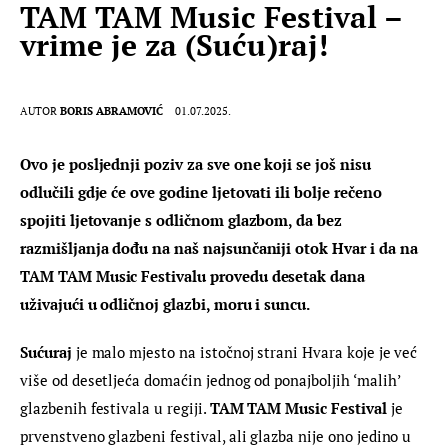
TAM TAM Music Festival –
vrime je za (Suću)raj!
AUTOR
BORIS ABRAMOVIĆ
01.07.2025.
Ovo je posljednji poziv za sve one koji se još nisu 
odlučili gdje će ove godine ljetovati ili bolje rečeno 
spojiti ljetovanje s odličnom glazbom, da bez 
razmišljanja dođu na naš najsunčaniji otok Hvar i da na 
TAM TAM Music Festivalu provedu desetak dana 
uživajući u odličnoj glazbi, moru i suncu.
Sućuraj
 je malo mjesto na istočnoj strani Hvara koje je već 
više od desetljeća domaćin jednog od ponajboljih ‘malih’ 
glazbenih festivala u regiji. 
TAM TAM Music Festival 
je 
prvenstveno glazbeni festival, ali glazba nije ono jedino u 