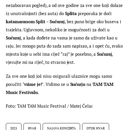
nezaboravan pogled), a od ove godine za sve one koji dolaze 
iz unutrašnjosti (bez auta) do 
Splita
 preporuka je doći 
katamaranom Split – Sućuraj
, bez puno brige oko buseva i 
trajekta. Uglavnom, nekoliko je mogućnosti za doći u 
Sućuraj
, a kada dođete na vama je samo da uživate kao u 
raju. Jer mnogo puta do sada sam napisao, a i opet ću, svako 
mjesto koje u sebi ima riječ “raj” je posebno, a 
Sućuraj
, 
vjerujte mi na riječ, to stvarno jest.
Za sve one koji još nisu osigurali ulaznice mogu samo 
poručiti 
‘vrime je!’
. Vidimo se u 
Sućurju
 na 
TAM TAM 
Music Festivalu
.
Foto: TAM TAM Music Festival / Matej Čelar
2025
HVAR
NAJAVA KONCERTA
OTOK HVAR