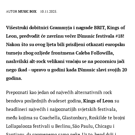
AUTOR
MUSIC BOX
10.11.2025.
Višestruki dobitnici Grammyja i nagrade BRIT, Kings of 
Leon, predvodit će završnu večer INmusic festivala #18! 
Nakon što su ovog ljeta bili prisiljeni otkazati europsku 
turneju zbog ozljede frontmena Caleba Followilla, 
nashvilski alt-rock velikani vraćaju se na pozornicu jači 
nego ikad – upravo u godini kada INmusic slavi svojih 20 
godina.
Prepoznati kao jedan od najvećih alternativnih rock 
bendova posljednjih dvadeset godina, 
Kings of Leon
 su 
headlineri najvećih i najpoznatijih svjetskih festivala, 
među kojima su Coachella, Glastonbury, Roskilde te brojni 
Lollapalooza festivali u Berlinu, São Paulu, Chicagu i 
Santiagu, da spomenemo samo neke. Uz to, bend drži i 