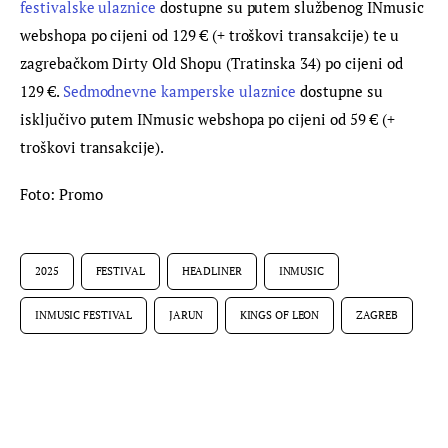
festivalske ulaznice
 dostupne su putem službenog INmusic 
webshopa po cijeni od 129 € (+ troškovi transakcije) te u 
zagrebačkom Dirty Old Shopu (Tratinska 34) po cijeni od 
129 €. 
Sedmodnevne kamperske ulaznice
 dostupne su 
isključivo putem INmusic webshopa po cijeni od 59 € (+ 
troškovi transakcije).
Foto: Promo
2025
FESTIVAL
HEADLINER
INMUSIC
INMUSIC FESTIVAL
JARUN
KINGS OF LEON
ZAGREB