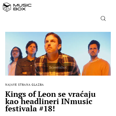
NASLOVNICA
DOMAĆA GLAZBA
STRANA GLAZBA
FILM
NAJAVE
STRANA GLAZBA
MUSIC BOX
Kings of Leon se vraćaju
kao headlineri INmusic
festivala #18!