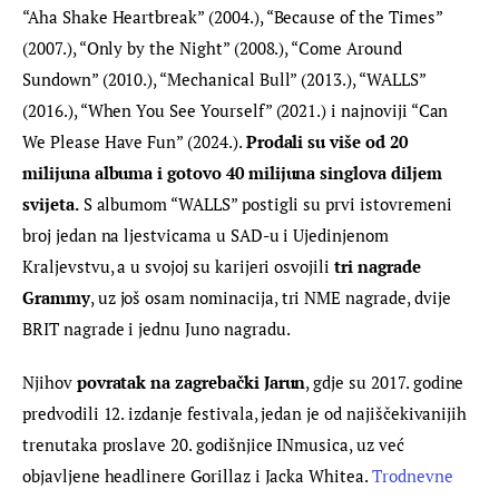
“Aha Shake Heartbreak” (2004.), “Because of the Times” 
(2007.), “Only by the Night” (2008.), “Come Around 
Sundown” (2010.), “Mechanical Bull” (2013.), “WALLS” 
(2016.), “When You See Yourself” (2021.) i najnoviji “Can 
We Please Have Fun” (2024.). 
Prodali su više od 20 
milijuna albuma i gotovo 40 milijuna singlova diljem 
svijeta.
 S albumom “WALLS” postigli su prvi istovremeni 
broj jedan na ljestvicama u SAD-u i Ujedinjenom 
Kraljevstvu, a u svojoj su karijeri osvojili 
tri nagrade 
Grammy
, uz još osam nominacija, tri NME nagrade, dvije 
BRIT nagrade i jednu Juno nagradu.
Njihov 
povratak na zagrebački Jarun
, gdje su 2017. godine 
predvodili 12. izdanje festivala, jedan je od najiščekivanijih 
trenutaka proslave 20. godišnjice INmusica, uz već 
objavljene headlinere Gorillaz i Jacka Whitea. 
Trodnevne 