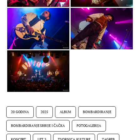
20 GODINA
2025
ALBUM
BOMBARDIRANJE
BOMBARDIRANJE SRBIJE I ČAČKA
FOTOGALERIJA
KONCERT
LET 3
TVORNICA KULTURE
ZAGREB