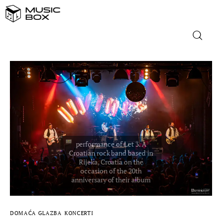
NASLOVNICA
DOMAĆA GLAZBA
STRANA GLAZBA
FILM
MUSIC BOX
DOMAĆA GLAZBA
KONCERTI