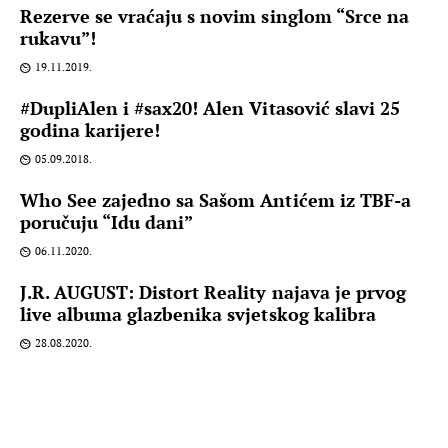
Rezerve se vraćaju s novim singlom “Srce na
rukavu”!
19.11.2019.
#DupliAlen i #sax20! Alen Vitasović slavi 25
godina karijere!
05.09.2018.
Who See zajedno sa Sašom Antićem iz TBF-a
poručuju “Idu dani”
06.11.2020.
J.R. AUGUST: Distort Reality najava je prvog
live albuma glazbenika svjetskog kalibra
28.08.2020.