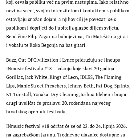
koji osvaja publiku već na prvim nastupima. Iako relativno 
novi na sceni, svojim intenzitetom i kontaktom s publikom 
ostavljaju snažan dojam, a njihov cilj je povezati se s 
publikom i doprijeti do ljubitelja glazbe diljem svijeta. 
Bend čine Filip Žagar na bubnjevima, Tin Matešić na gitari 
i vokalu te Roko Begonja na bas gitari.
Buzz, Out Of Civilization i Lynco pridružuju se lineupu 
INmusic festivala #18 – izdanju koje slavi 20 godina. 
Gorillaz, Jack White, Kings of Leon, IDLES, The Flaming 
Lips, Manic Street Preachers, Jehnny Beth, Fat Dog, Sprints, 
KT Tunstall, Yonaka, Dry Cleaning, Joshua Idehen i brojni 
drugi uveličat će proslavu 20. rođendana najvećeg 
hrvatskog open-air festivala.
INmusic festival #18 održat će se od 22. do 24. lipnja 2026. 
na zagrebačkom Jarunu. Trodnevne ulaznice dostupne su 