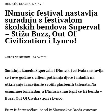
DOMAĆA GLAZBA
NAJAVE
INmusic festival nastavlja
suradnju s festivalom
školskih bendova Superval
– Stižu Buzz, Out Of
Civilization i Lynco!
AUTOR
MUSIC BOX
24.04.2026.
Suradnja između Supervala i INmusic festivala nastavlja 
se i ove godine s ciljem poticanja djece i mladih na 
otkrivanje i razvijanje svojih glazbenih talenata. Na 
osamnaestom izdanju INmusica nastupit će tri benda – 
Buzz, Out Of Civilization i Lynco.
Buzz je četveročlani bend iz Slavonskog Broda osnovan 