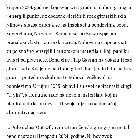
krajem 2024. godine, koji svoj zvuk gradi na dubini grungea 
i energiji punka, uz dodatak klasičnih rock gitarskih sola. 
Njihova glazba oslanja se na inspiraciju bendovima poput 
Silverchaira, Nirvane i Ramonesa, no Buzz uspješno 
pronalazi vlastiti autorski izričaj. Njihovi nastupi poznati 
su po snažnoj energiji i autorskom materijalu koji publiku 
uvlači od prve note. Bend čine Filip Gavran na vokalu i lead 
gitari, Luka Kucjenić na ritam gitari, Kasijan Kristić na bas 
gitari i pratećim vokalima te Mihovil Vučković na 
bubnjevima. U rujnu 2025. objavili su svoj debitantski singl 
“Tryin'”, a trenutno rade na novom materijalu kojim 
planiraju dodatno učvrstiti svoje mjesto na domaćoj 
alternativnoj sceni.
Iz Pule dolazi Out Of Civilization, ženski grunge/nu metal 
bend nastao u listopadu 2024. godine. Njihov zvuk 