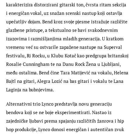
karakterizira distorzirani gitarski ton, čvrsta ritam sekcija 
i energičan vokal, uz snažan scenski nastup koji ostavlja 
upečatljiv dojam. Bend kroz svoje pjesme istražuje različite 
glazbene pristupe, a tekstualno se bavi svakodnevnim 
izazovima i razmišljanjima mladih generacija. U kratkom 
vremenu već su ostvarile zapažene nastupe na Superval 
festivalu, Ri Rocku, u Klubu Kotač kao predgrupa britanskoj 
Rosalie Cunningham te na Danu Rock Žena u Ljubljani, 
među ostalima. Bend čine Tara Matijević na vokalu, Helena 
Bajtl na gitari, Alegra Lozić na bas gitari i vokalu te Lana 
Laginja na bubnjevima.
Alternativni trio Lynco predstavlja novu generaciju 
bendova koji se ne boje eksperimentirati. Nastao iz 
zajedničke ljubavi prema spajanju različitih žanrova i hip 
hop produkcije, Lynco donosi energičan i autentičan zvuk 