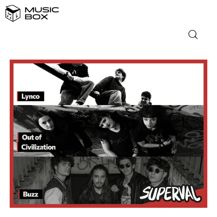
NASLOVNICA
DOMAĆA GLAZBA
STRANA GLAZBA
FILM
MUSIC BOX