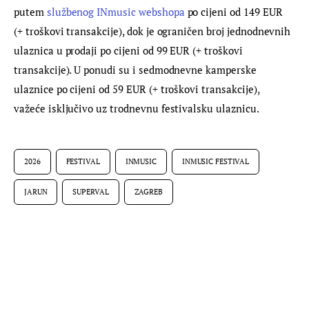
putem 
službenog INmusic webshopa
 po cijeni od 149 EUR 
(+ troškovi transakcije), dok je ograničen broj jednodnevnih 
ulaznica u prodaji po cijeni od 99 EUR (+ troškovi 
transakcije). U ponudi su i sedmodnevne kamperske 
ulaznice po cijeni od 59 EUR (+ troškovi transakcije), 
važeće isključivo uz trodnevnu festivalsku ulaznicu.
2026
FESTIVAL
INMUSIC
INMUSIC FESTIVAL
JARUN
SUPERVAL
ZAGREB