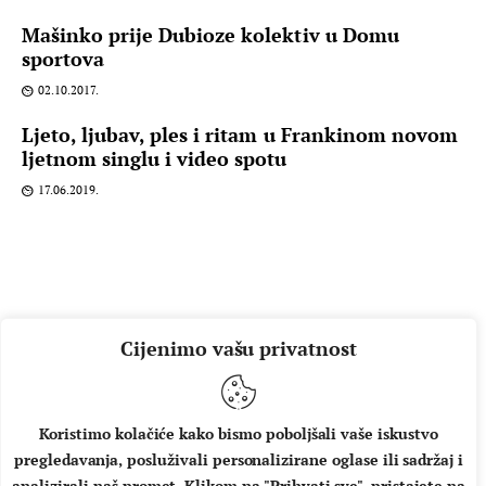
Mašinko prije Dubioze kolektiv u Domu
sportova
02.10.2017.
Ljeto, ljubav, ples i ritam u Frankinom novom
ljetnom singlu i video spotu
17.06.2019.
Cijenimo vašu privatnost
Koristimo kolačiće kako bismo poboljšali vaše iskustvo
pregledavanja, posluživali personalizirane oglase ili sadržaj i
O NAMA
IMPRESSUM
UVJETI KORIŠTENJA
analizirali naš promet. Klikom na "Prihvati sve", pristajete na