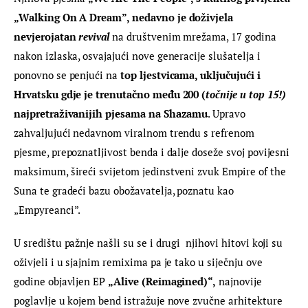
„Walking On A Dream”, nedavno je doživjela 
nevjerojatan
 revival
 na društvenim mrežama, 17 godina 
nakon izlaska, osvajajući nove generacije slušatelja i 
ponovno se penjući na 
top ljestvicama, uključujući i 
Hrvatsku gdje je trenutačno među 200 (
točnije u top 15!)
najpretraživanijih pjesama na Shazamu
. Upravo 
zahvaljujući nedavnom viralnom trendu s refrenom 
pjesme, prepoznatljivost benda i dalje doseže svoj povijesni 
maksimum, šireći svijetom jedinstveni zvuk Empire of the 
Suna te gradeći bazu obožavatelja, poznatu kao 
„Empyreanci”.
U središtu pažnje našli su se i drugi  njihovi hitovi koji su 
oživjeli i u sjajnim remixima pa je tako u siječnju ove 
godine objavljen EP 
„Alive (Reimagined)“,
 najnovije 
poglavlje u kojem bend istražuje nove zvučne arhitekture 