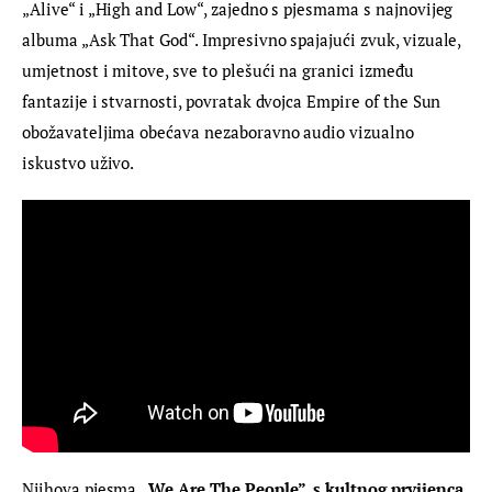
„Alive“ i „High and Low“, zajedno s pjesmama s najnovijeg 
albuma „Ask That God“. Impresivno spajajući zvuk, vizuale, 
umjetnost i mitove, sve to plešući na granici između 
fantazije i stvarnosti, povratak dvojca Empire of the Sun 
obožavateljima obećava nezaboravno audio vizualno 
iskustvo uživo.
Njihova pjesma 
„We Are The People”, s kultnog prvijenca 