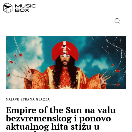
NASLOVNICA
DOMAĆA GLAZBA
STRANA GLAZBA
FILM
NAJAVE
STRANA GLAZBA
MUSIC BOX
Empire of the Sun na valu
bezvremenskog i ponovo
aktualnog hita stižu u