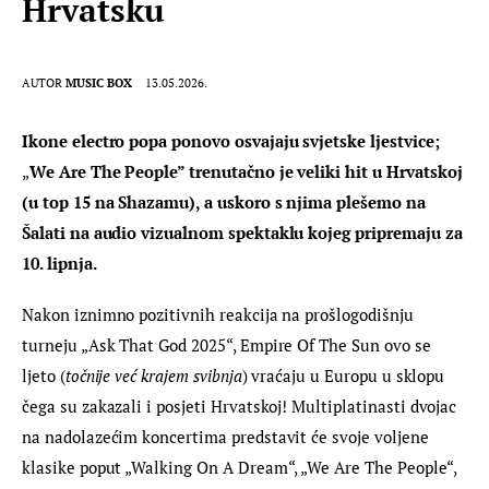
Hrvatsku
AUTOR
MUSIC BOX
13.05.2026.
Ikone electro popa ponovo osvajaju svjetske ljestvice; 
„
We Are The People” trenutačno je veliki hit u Hrvatskoj 
(u top 15 na Shazamu), a uskoro s njima plešemo na 
Šalati na audio vizualnom spektaklu kojeg pripremaju za 
10. lipnja.
Nakon iznimno pozitivnih reakcija na prošlogodišnju 
turneju „Ask That God 2025“, Empire Of The Sun ovo se 
ljeto (
točnije već krajem svibnja
) vraćaju u Europu u sklopu 
čega su zakazali i posjeti Hrvatskoj! Multiplatinasti dvojac 
na nadolazećim koncertima predstavit će svoje voljene 
klasike poput „Walking On A Dream“, „We Are The People“, 