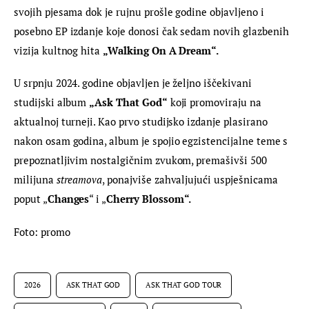
svojih pjesama dok je rujnu prošle godine objavljeno i 
posebno EP izdanje koje donosi čak sedam novih glazbenih 
vizija kultnog hita 
„Walking On A Dream“.
U srpnju 2024. godine objavljen je željno iščekivani 
studijski album 
„Ask That God“
 koji promoviraju na 
aktualnoj turneji. Kao prvo studijsko izdanje plasirano 
nakon osam godina, album je spojio egzistencijalne teme s 
prepoznatljivim nostalgičnim zvukom, premašivši 500 
milijuna 
streamova
, ponajviše zahvaljujući uspješnicama 
poput „
Changes
“ i „
Cherry Blossom“.
Foto: promo
2026
ASK THAT GOD
ASK THAT GOD TOUR