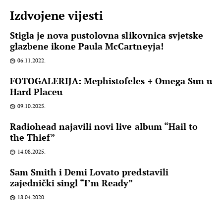
Izdvojene vijesti
Stigla je nova pustolovna slikovnica svjetske
glazbene ikone Paula McCartneyja!
06.11.2022.
FOTOGALERIJA: Mephistofeles + Omega Sun u
Hard Placeu
09.10.2025.
Radiohead najavili novi live album “Hail to
the Thief”
14.08.2025.
Sam Smith i Demi Lovato predstavili
zajednički singl “I’m Ready”
18.04.2020.