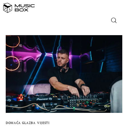
NASLOVNICA
DOMAĆA GLAZBA
STRANA GLAZBA
FILM
MUSIC BOX
DOMAĆA GLAZBA
VIJESTI