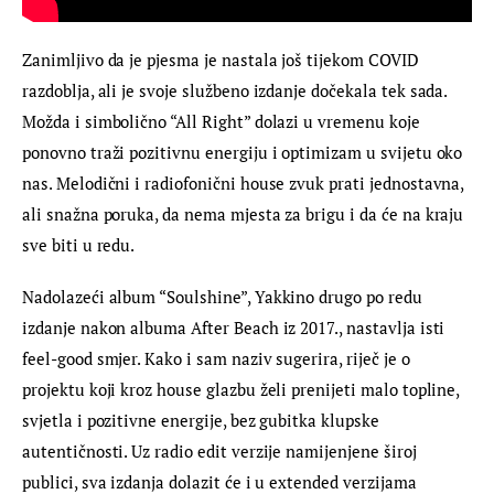
Zanimljivo da je pjesma je nastala još tijekom COVID 
razdoblja, ali je svoje službeno izdanje dočekala tek sada. 
Možda i simbolično “All Right” dolazi u vremenu koje 
ponovno traži pozitivnu energiju i optimizam u svijetu oko 
nas. Melodični i radiofonični house zvuk prati jednostavna, 
ali snažna poruka, da nema mjesta za brigu i da će na kraju 
sve biti u redu.
Nadolazeći album “Soulshine”, Yakkino drugo po redu 
izdanje nakon albuma After Beach iz 2017., nastavlja isti 
feel-good smjer. Kako i sam naziv sugerira, riječ je o 
projektu koji kroz house glazbu želi prenijeti malo topline, 
svjetla i pozitivne energije, bez gubitka klupske 
autentičnosti. Uz radio edit verzije namijenjene široj 
publici, sva izdanja dolazit će i u extended verzijama 