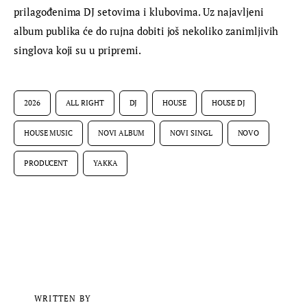
prilagođenima DJ setovima i klubovima. Uz najavljeni 
album publika će do rujna dobiti još nekoliko zanimljivih 
singlova koji su u pripremi.
2026
ALL RIGHT
DJ
HOUSE
HOUSE DJ
HOUSE MUSIC
NOVI ALBUM
NOVI SINGL
NOVO
PRODUCENT
YAKKA
WRITTEN BY