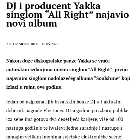
DJ i producent Yakka
singlom “All Right” najavio
novi album
AUTOR
MUSIC BOX
18.05.2026.
Nakon duže diskografske pauze Yakka se vraća 
autorskim izdanjima novim singlom “All Right”, prvim 
najavnim singlom nadolazećeg albuma “Soulshine” koji 
izlazi u rujnu ove godine.
Jedan od najpoznatijih hrvatskih house DJ-a i aktualni 
dobitnik nagrade Elector za DJ-a godine po izboru publike 
iza sebe ima gotovo dva desetljeća karijere, više od 100 
nastupa godišnje te hvalevrijedne suradnje i nastupe s 
mnogim velikim imenima svjetske elektroničke scene. 