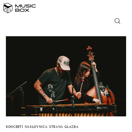
NASLOVNICA
DOMAĆA GLAZBA
STRANA GLAZBA
FILM
MUSIC BOX
KONCERTI
NASLOVNICA
STRANA GLAZBA