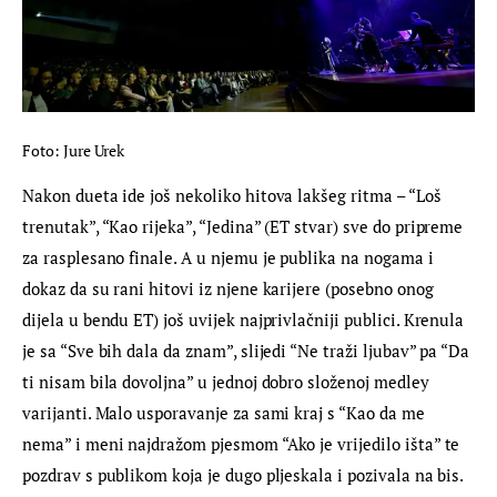
Foto: Jure Urek
Nakon dueta ide još nekoliko hitova lakšeg ritma – “Loš 
trenutak”, “Kao rijeka”, “Jedina” (ET stvar) sve do pripreme 
za rasplesano finale. A u njemu je publika na nogama i 
dokaz da su rani hitovi iz njene karijere (posebno onog 
dijela u bendu ET) još uvijek najprivlačniji publici. Krenula 
je sa “Sve bih dala da znam”, slijedi “Ne traži ljubav” pa “Da 
ti nisam bila dovoljna” u jednoj dobro složenoj medley 
varijanti. Malo usporavanje za sami kraj s “Kao da me 
nema” i meni najdražom pjesmom “Ako je vrijedilo išta” te 
pozdrav s publikom koja je dugo pljeskala i pozivala na bis. 