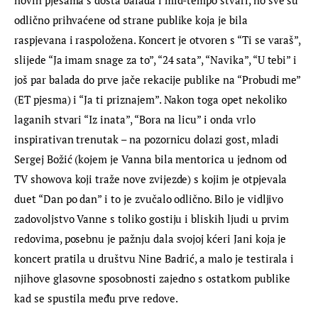
odlično prihvaćene od strane publike koja je bila 
raspjevana i raspoložena. Koncert je otvoren s “Ti se varaš”, 
slijede “Ja imam snage za to”, “24 sata”, “Navika”, “U tebi” i 
još par balada do prve jače rekacije publike na “Probudi me” 
(ET pjesma) i “Ja ti priznajem”. Nakon toga opet nekoliko 
laganih stvari “Iz inata”, “Bora na licu” i onda vrlo 
inspirativan trenutak – na pozornicu dolazi gost, mladi 
Sergej Božić (kojem je Vanna bila mentorica u jednom od 
TV showova koji traže nove zvijezde) s kojim je otpjevala 
duet “Dan po dan” i to je zvučalo odlično. Bilo je vidljivo 
zadovoljstvo Vanne s toliko gostiju i bliskih ljudi u prvim 
redovima, posebnu je pažnju dala svojoj kćeri Jani koja je 
koncert pratila u društvu Nine Badrić, a malo je testirala i 
njihove glasovne sposobnosti zajedno s ostatkom publike 
kad se spustila među prve redove.