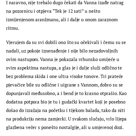
I naravno, nije trebalo dugo čekati da Vanna izađe natrag 
na pozornicu i otpjeva “Tek je 12 sati” u nešto 
izmijenjenom aranžmanu, ali i dalje u onom zaraznom 
ritmu.
Vjerujem da su svi dobili ono što su očekivali i čemu su se 
nadali, uz pokoje iznenađenje i nije bilo nezadovoljnih 
ovim nastupom. Vanna je pokazala vrhunsko umijeće u 
svim aspektima nastupa, a glas je i dalje služi odlično te 
bez problema skida i one ultra visoke tonove. Tri prateće 
pjevačice bile su odlične i uigrane s Vannom, dobro su se 
dopunjavali međusobno, a i bend je to krasno otprašio. Kao 
dodatna potpora bio je tu i gudački kvartet koji je posebno 
došao do izražaja na početku i tijekom balada, tako da niti 
na produkciju nema zamjerki. U svakom slučaju, vrlo lijepa 
glazbena večer s ponešto nostalgije, ali u umjerenoj dozi.