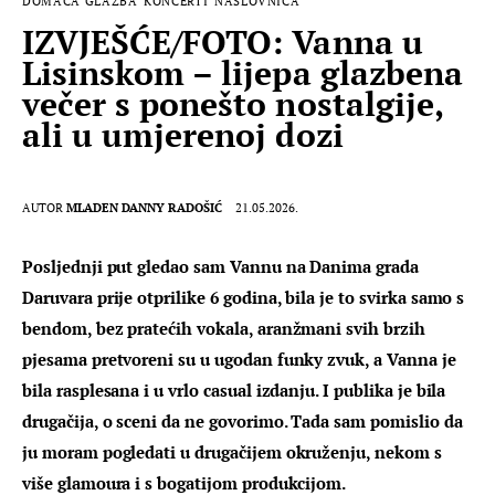
DOMAĆA GLAZBA
KONCERTI
NASLOVNICA
IZVJEŠĆE/FOTO: Vanna u
Lisinskom – lijepa glazbena
večer s ponešto nostalgije,
ali u umjerenoj dozi
AUTOR
MLADEN DANNY RADOŠIĆ
21.05.2026.
Posljednji put gledao sam Vannu na Danima grada 
Daruvara prije otprilike 6 godina, bila je to svirka samo s 
bendom, bez pratećih vokala, aranžmani svih brzih 
pjesama pretvoreni su u ugodan funky zvuk, a Vanna je 
bila rasplesana i u vrlo casual izdanju. I publika je bila 
drugačija, o sceni da ne govorimo. Tada sam pomislio da 
ju moram pogledati u drugačijem okruženju, nekom s 
više glamoura i s bogatijom produkcijom.