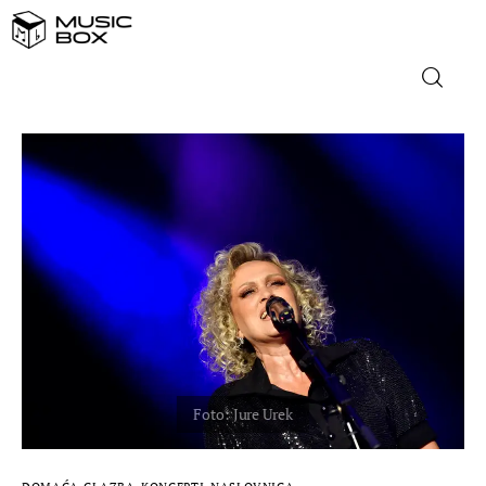
NASLOVNICA
DOMAĆA GLAZBA
STRANA GLAZBA
FILM
MUSIC BOX