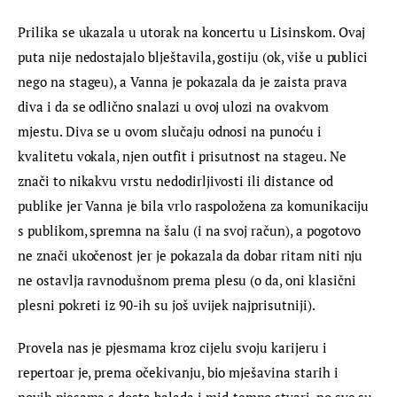
Prilika se ukazala u utorak na koncertu u Lisinskom. Ovaj 
puta nije nedostajalo blještavila, gostiju (ok, više u publici 
nego na stageu), a Vanna je pokazala da je zaista prava 
diva i da se odlično snalazi u ovoj ulozi na ovakvom 
mjestu. Diva se u ovom slučaju odnosi na punoću i 
kvalitetu vokala, njen outfit i prisutnost na stageu. Ne 
znači to nikakvu vrstu nedodirljivosti ili distance od 
publike jer Vanna je bila vrlo raspoložena za komunikaciju 
s publikom, spremna na šalu (i na svoj račun), a pogotovo 
ne znači ukočenost jer je pokazala da dobar ritam niti nju 
ne ostavlja ravnodušnom prema plesu (o da, oni klasični 
plesni pokreti iz 90-ih su još uvijek najprisutniji).
Provela nas je pjesmama kroz cijelu svoju karijeru i 
repertoar je, prema očekivanju, bio mješavina starih i 
novih pjesama s dosta balada i mid-tempo stvari, no sve su 