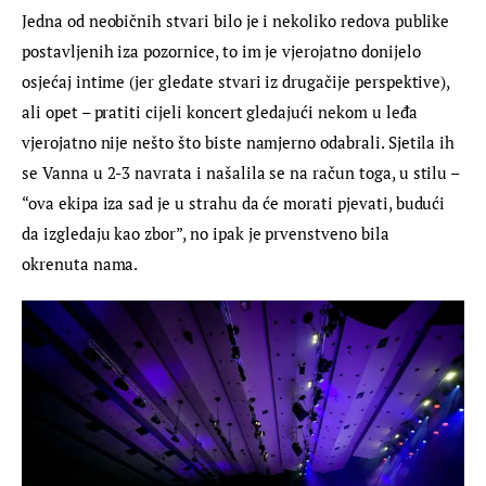
Jedna od neobičnih stvari bilo je i nekoliko redova publike 
postavljenih iza pozornice, to im je vjerojatno donijelo 
osjećaj intime (jer gledate stvari iz drugačije perspektive), 
ali opet – pratiti cijeli koncert gledajući nekom u leđa 
vjerojatno nije nešto što biste namjerno odabrali. Sjetila ih 
se Vanna u 2-3 navrata i našalila se na račun toga, u stilu – 
“ova ekipa iza sad je u strahu da će morati pjevati, budući 
da izgledaju kao zbor”, no ipak je prvenstveno bila 
okrenuta nama.